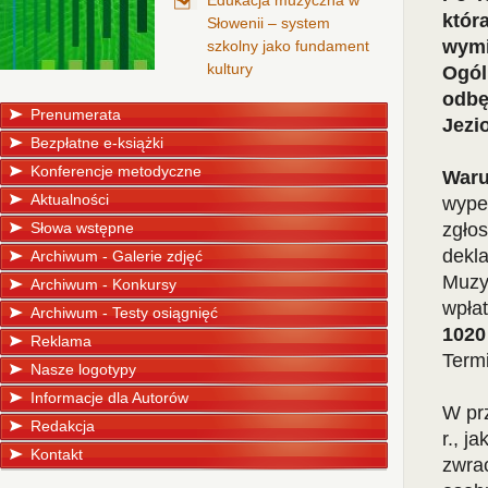
Edukacja muzyczna w
któr
Słowenii – system
wymi
szkolny jako fundament
kultury
Ogól
odbę
Prenumerata
Jezi
Bezpłatne e-książki
Konferencje metodyczne
Waru
Aktualności
wypeł
Słowa wstępne
zgło
dekla
Archiwum - Galerie zdjęć
Muzyk
Archiwum - Konkursy
wpłat
Archiwum - Testy osiągnięć
1020
Reklama
Term
Nasze logotypy
Informacje dla Autorów
W prz
Redakcja
r., j
Kontakt
zwra