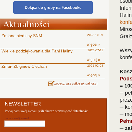
osobn
Infor
Dołącz do grupy na Facebooku
Halin
konf
Miros
Zmiana siedziby SNM
2023-10-29
Graży
więcej »
Wszy
Wielkie podziękowania dla Pani Haliny
2023-07-11
konfe
więcej »
Zmarł Zbigniew Ciechan
2021-02-03
Kosz
więcej »
Pods
zobacz wszystkie aktualności
= 100
─ peł
preze
NEWSLETTER
─ ko
Podaj nam swój e-mail, jeśli chcesz otrzymywać aktualności
─ moż
wpisz swój e-mail:
Pełn
─ za