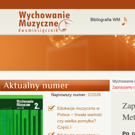
Bibliografia WM
Wychowanie 
Zapraszamy n
Najnowszy numer:
2/2026
Zap
Edukacja muzyczna w
Met
Polsce − trwała wartość
czy wielka pomyłka?
Część I
Po r