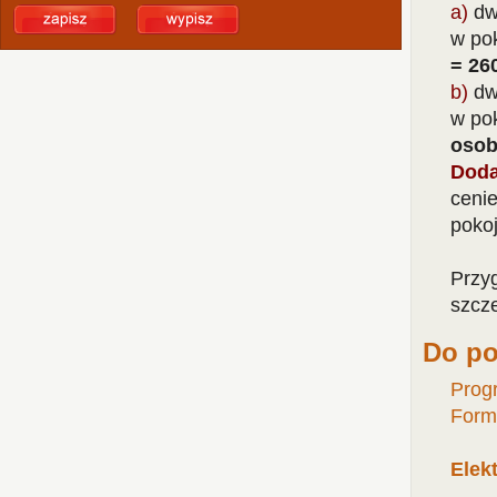
a)
dwa
w po
= 260
b)
dw
w po
osob
Doda
ceni
poko
Przy
szcze
Do po
Progr
Form
Elek