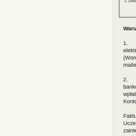
2. Dod
Waru
1. Z
elekt
(Word
mail
2. W
bank
wpłat
Kont
Fakt
Ucze
zain