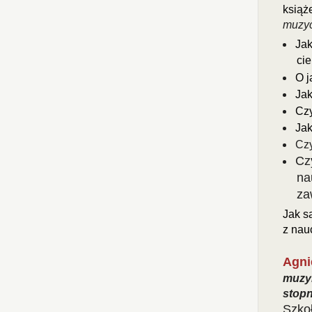
książ
muzyc
Jak
ci
O j
Jak
Czy
Jak
Czy
Cz
na
za
Jak s
z nau
Agni
muzyk
stopn
Szko