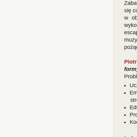
Zaba
się c
w ob
wyko
esca
muzy
pożą
Piotr
form
Prob
Uc
Emo
st
Ed
Pr
Ko