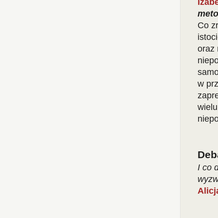
Izab
meto
Co zr
isto
oraz 
niep
samo
w pr
zapre
wiel
niepo
Deb
I co 
wyzw
Alic