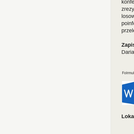
konf
zrez
loso
poin
prze
Zapi
Daria
Folrmu
Loka