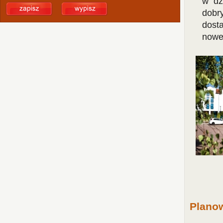
w dz
dobr
dost
nowe
Planow