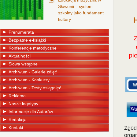
Edukacja muzyczna w
Słowenii – system
szkolny jako fundament
H
kultury
Prenumerata
Bezpłatne e-książki
Konferencje metodyczne
pi
Aktualności
Słowa wstępne
Archiwum - Galerie zdjęć
Archiwum - Konkursy
Archiwum - Testy osiągnięć
Reklama
Nasze logotypy
Informacje dla Autorów
Redakcja
Zgod
Kontakt
orga