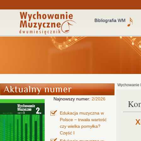
Bibliografia WM
Wychowanie 
Najnowszy numer:
2/2026
Kon
Edukacja muzyczna w
Polsce − trwała wartość
X
czy wielka pomyłka?
Część I