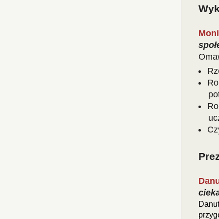
Wyk
Moni
społ
Omaw
Rz
Ro
po
Ro
uc
Cz
Prez
Danu
ciek
Danut
przyg