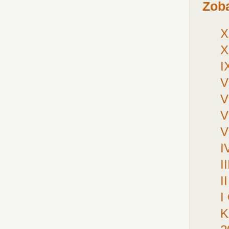
Zoba
X
X
I
V
V
V
V
I
I
I
I
K