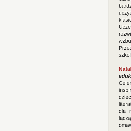
bard
uczy
klas
Ucze
rozwi
wzb
Prze
szkol
Nata
eduk
Cele
insp
dziec
lite
dla 
łącz
omaw