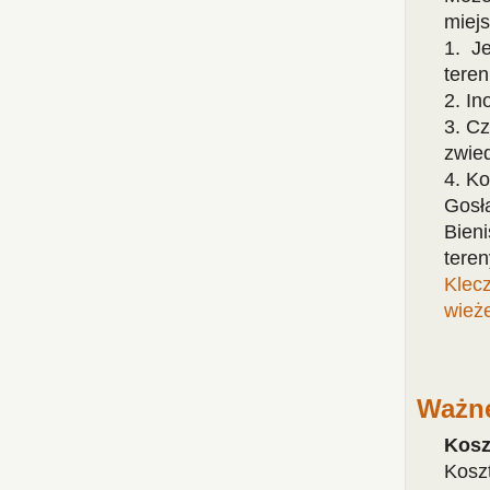
miejs
1. Je
teren
2. In
3. C
zwie
4. K
Gosł
Bien
tere
Klec
wież
Ważne
Kosz
Koszt