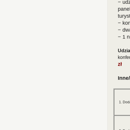
− udz
panel
turys
− ko
− dwa
− 1 
Udzia
konfe
zł
Inne
1. Dod