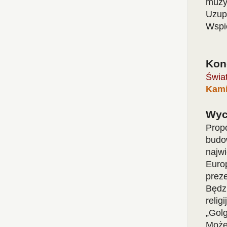
muzy
Uzup
Wspi
Kon
Świa
Kami
Wyc
Prop
budo
najw
Euro
prez
Będz
reli
„Gol
Może