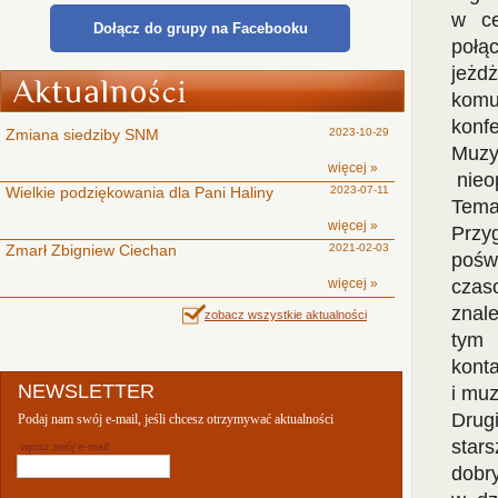
w ce
Dołącz do grupy na Facebooku
połą
jeżd
komu
konfe
Zmiana siedziby SNM
2023-10-29
Muzy
więcej »
nieo
Wielkie podziękowania dla Pani Haliny
2023-07-11
Tem
więcej »
Przy
Zmarł Zbigniew Ciechan
2021-02-03
pośw
więcej »
czas
znale
zobacz wszystkie aktualności
tym 
konta
NEWSLETTER
i muz
Drug
Podaj nam swój e-mail, jeśli chcesz otrzymywać aktualności
star
wpisz swój e-mail:
dobry