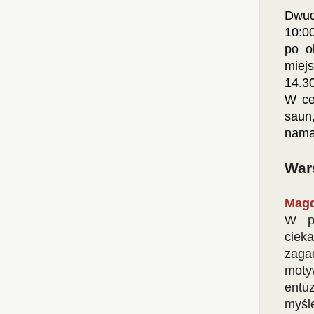
Dwud
10:00
po o
miej
14.3
W ce
saun,
nama
War
Magd
W po
ciek
zaga
moty
entu
myś