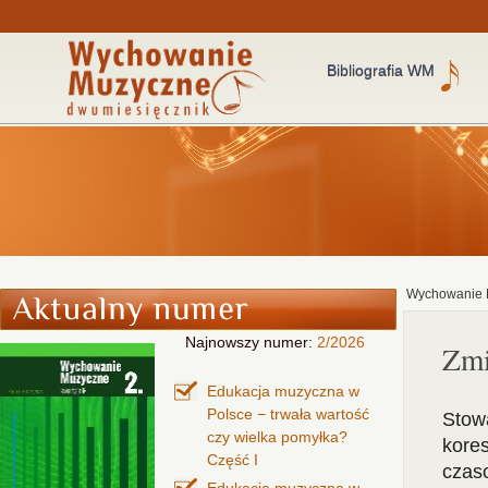
Bibliografia WM
Wychowanie 
Najnowszy numer:
2/2026
Zmi
Edukacja muzyczna w
Polsce − trwała wartość
Stow
czy wielka pomyłka?
kore
Część I
czas