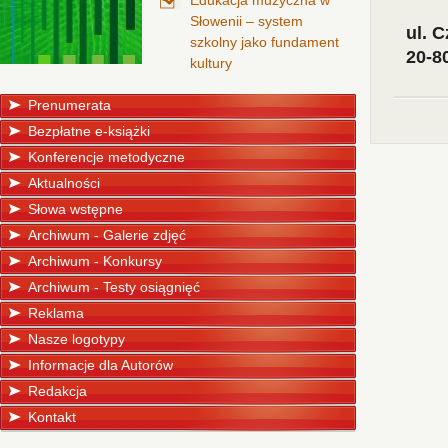
Edukacja muzyczna w
Słowenii – system
ul. 
szkolny jako fundament
20-8
kultury
Prenumerata
Bezpłatne e-książki
Konferencje metodyczne
Aktualności
Słowa wstępne
Archiwum - Galerie zdjęć
Archiwum - Konkursy
Archiwum - Testy osiągnięć
Reklama
Nasze logotypy
Informacje dla Autorów
Redakcja
Kontakt