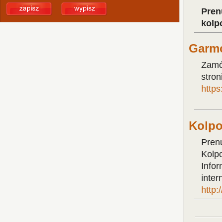
Pren
kolp
Garmo
Zamó
stron
http
Kolpo
Pren
Kolpo
Infor
inter
http: