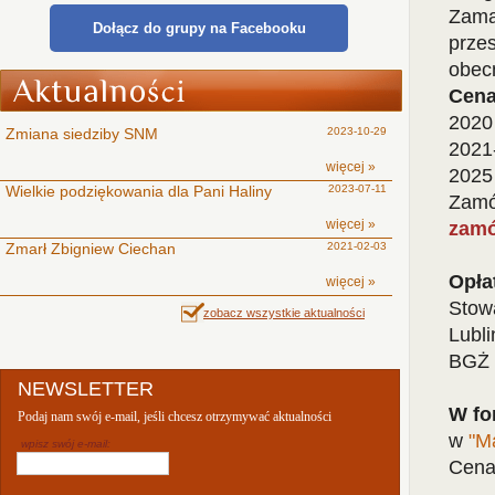
Zama
Dołącz do grupy na Facebooku
przes
obecn
Cena
2020 
Zmiana siedziby SNM
2023-10-29
2021-
więcej »
2025 
Wielkie podziękowania dla Pani Haliny
2023-07-11
Zamó
więcej »
zamó
Zmarł Zbigniew Ciechan
2021-02-03
Opła
więcej »
Stow
zobacz wszystkie aktualności
Lubli
BGŻ 
NEWSLETTER
W fo
Podaj nam swój e-mail, jeśli chcesz otrzymywać aktualności
w
"M
wpisz swój e-mail:
Cena