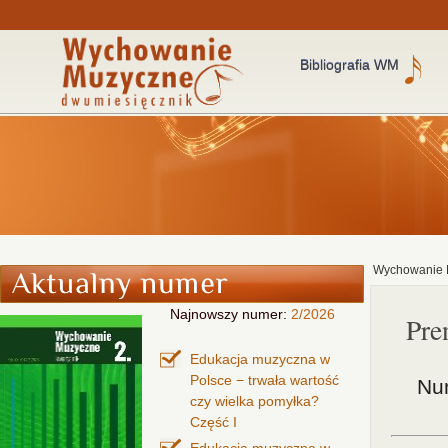
Bibliografia WM
Wychowanie 
Najnowszy numer:
2/2026
Pre
Edukacja muzyczna w
Polsce − trwała wartość
Nu
czy wielka pomyłka?
Część I