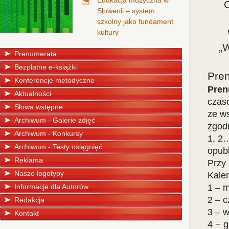
Edukacja muzyczna w
Słowenii – system
szkolny jako fundament
kultury
„
Prenumerata
Bezpłatne e-książki
Pren
Konferencje metodyczne
Pren
Aktualności
czas
Słowa wstępne
ze w
Archiwum - Galerie zdjęć
zgodn
Archiwum - Konkursy
1, 2
Archiwum - Testy osiągnięć
opub
Reklama
Przy
Nasze logotypy
Kale
Informacje dla Autorów
1 – 
2 – c
Redakcja
3 – 
Kontakt
4 − g