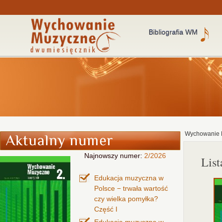
Bibliografia WM
Wychowanie 
Najnowszy numer:
2/2026
Lis
Edukacja muzyczna w
Polsce − trwała wartość
czy wielka pomyłka?
Część I