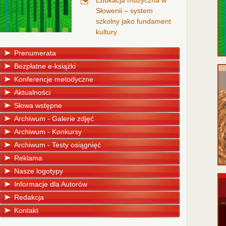
Edukacja muzyczna w
Słowenii – system
szkolny jako fundament
kultury
Prenumerata
Bezpłatne e-książki
Konferencje metodyczne
Aktualności
Słowa wstępne
Archiwum - Galerie zdjęć
Archiwum - Konkursy
Archiwum - Testy osiągnięć
Reklama
Nasze logotypy
Informacje dla Autorów
Redakcja
Kontakt