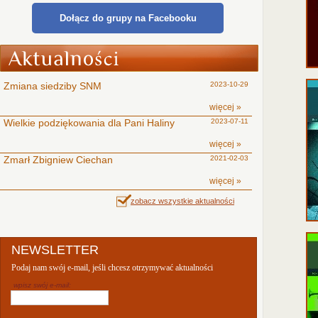
Dołącz do grupy na Facebooku
Zmiana siedziby SNM
2023-10-29
więcej »
Wielkie podziękowania dla Pani Haliny
2023-07-11
więcej »
Zmarł Zbigniew Ciechan
2021-02-03
więcej »
zobacz wszystkie aktualności
NEWSLETTER
Podaj nam swój e-mail, jeśli chcesz otrzymywać aktualności
wpisz swój e-mail: