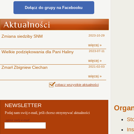
Dołącz do grupy na Facebooku
Zmiana siedziby SNM
2023-10-29
więcej »
Wielkie podziękowania dla Pani Haliny
2023-07-11
więcej »
Zmarł Zbigniew Ciechan
2021-02-03
więcej »
zobacz wszystkie aktualności
NEWSLETTER
Organ
Podaj nam swój e-mail, jeśli chcesz otrzymywać aktualności
St
wpisz swój e-mail:
In