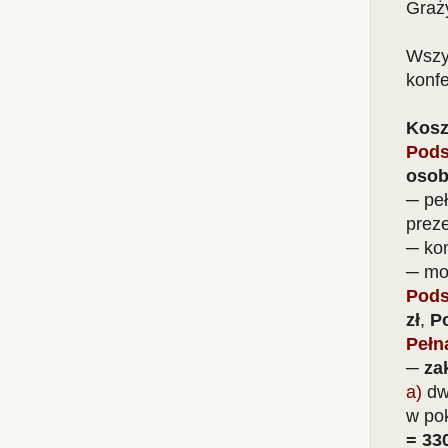
Graży
Wszy
konfe
Kosz
Pods
osob
─ peł
preze
─ ko
─ moż
Pods
zł
,
Po
Pełn
─ za
a)
dwa
w po
= 330