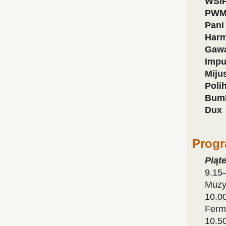
WSi
PW
Pani
Harm
Gaw
Impu
Miju
Poli
Bum
Dux
Progr
Piąte
9.15
Muzy
10.00
Ferm
10.5