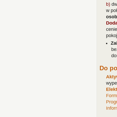
b)
dw
w po
osob
Doda
ceni
poko
Za
be
do
Do po
Akty
wype
Elek
Form
Progr
Infor