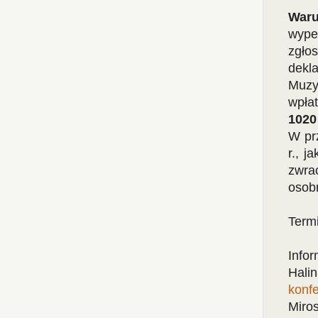
Waru
wype
zgło
dekl
Muzy
wpła
1020
W pr
r., j
zwra
osobn
Term
Infor
Halin
konf
Miros