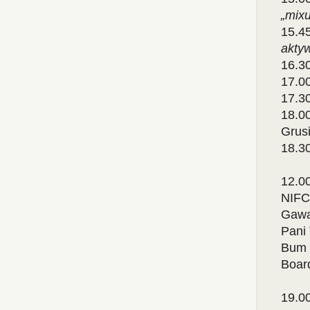
„mix
15.4
akty
16.3
17.0
17.3
18.0
Grus
18.3
12.00
NIFC
Gawa
Pani
Bum 
Boar
19.0