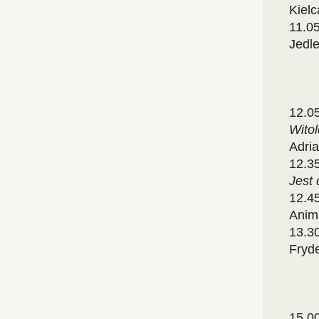
Kielc
11.0
Jedl
11.
12.0
Wito
Adri
12.3
Jest 
12.4
Anim
13.3
Fryd
14.
15.0