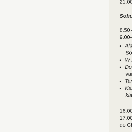
21.00
Sobo
8.0
8.50 
9.00–
Ak
So
W 
Do
va
Ta
Ka
kl
16.0
17.0
do Ch