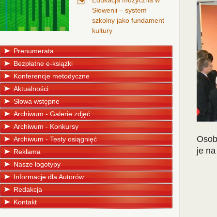
Edukacja muzyczna w
Słowenii – system
szkolny jako fundament
kultury
Prenumerata
Bezpłatne e-książki
Konferencje metodyczne
Aktualności
Słowa wstępne
Archiwum - Galerie zdjęć
Archiwum - Konkursy
Osoby
Archiwum - Testy osiągnięć
je na
Reklama
Nasze logotypy
Informacje dla Autorów
Redakcja
Kontakt