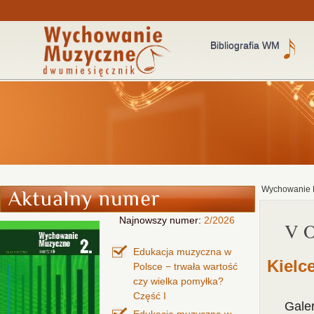
Bibliografia WM
Wychowanie 
Najnowszy numer:
2/2026
V 
Edukacja muzyczna w
Kielc
Polsce − trwała wartość
czy wielka pomyłka?
Część I
Galer