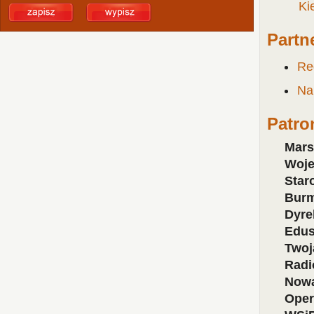
Ki
Partne
Re
Na
Patro
Mars
Woje
Star
Burm
Dyre
Edus
Twoj
Radi
Nowa
Ope