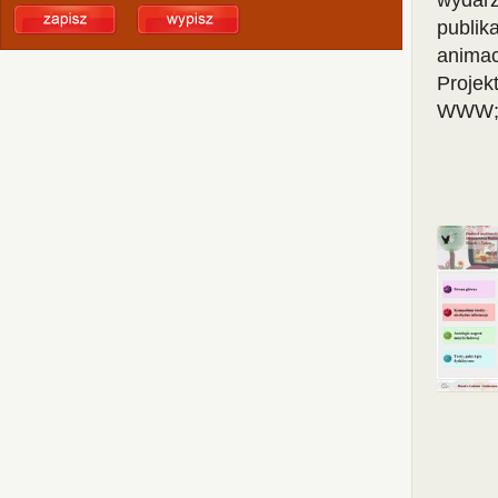
wydarz
publika
animac
Projek
WWW; W