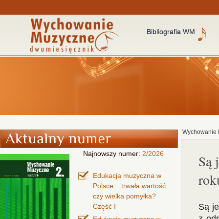
Bibliografia WM
Wychowanie 
Najnowszy numer:
2/2026
Są 
rok
Edukacja muzyczna w
Polsce − trwała wartość
czy wielka pomyłka?
Są j
Część I
z od