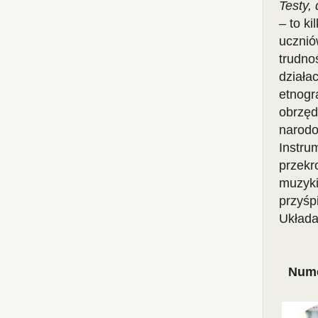
Testy,
–
to ki
ucznió
trudno
działa
etnogr
obrzęd
narodo
Instru
przekr
muzyki
przyśp
Układa
Nume