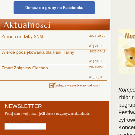
Dołącz do grupy na Facebooku
Zmiana siedziby SNM
2023-10-29
więcej »
Wielkie podziękowania dla Pani Haliny
2023-07-11
więcej »
Zmarł Zbigniew Ciechan
2021-02-03
więcej »
zobacz wszystkie aktualności
Kompe
zbiór 
pogrup
NEWSLETTER
Festiw
Podaj nam swój e-mail, jeśli chcesz otrzymywać aktualności
cyfrow
wpisz swój e-mail:
Koncer