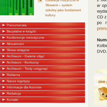
Edukacja muzyczna w
Słowenii – system
w op
szkolny jako fundament
wyda
kultury
CD z
po n
Prenumerata
pren
Bezpłatne e-książki
Konferencje metodyczne
Nume
Aktualności
Kolb
Słowa wstępne
DVD
Archiwum - Galerie zdjęć
Archiwum - Konkursy
Archiwum - Testy osiągnięć
Reklama
Nasze logotypy
Informacje dla Autorów
Redakcja
Kontakt