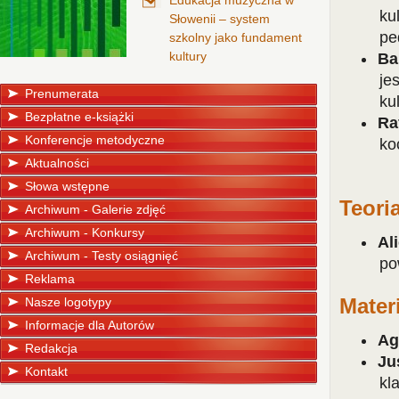
Edukacja muzyczna w
ku
Słowenii – system
pe
szkolny jako fundament
kultury
Ba
je
Prenumerata
ku
Bezpłatne e-książki
Ra
Konferencje metodyczne
ko
Aktualności
Słowa wstępne
Teori
Archiwum - Galerie zdjęć
Archiwum - Konkursy
Al
Archiwum - Testy osiągnięć
po
Reklama
Nasze logotypy
Mater
Informacje dla Autorów
Ag
Redakcja
Ju
Kontakt
kl