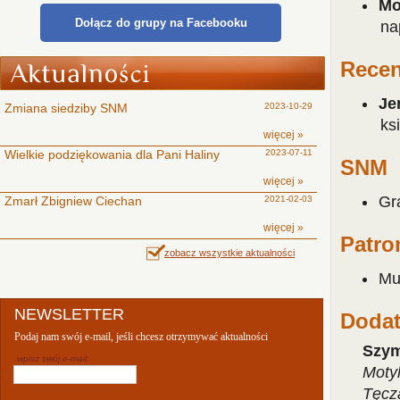
Mo
Dołącz do grupy na Facebooku
na
Recen
Je
Zmiana siedziby SNM
2023-10-29
ks
więcej »
Wielkie podziękowania dla Pani Haliny
2023-07-11
SNM
więcej »
Gra
Zmarł Zbigniew Ciechan
2021-02-03
więcej »
Patro
zobacz wszystkie aktualności
Mu
NEWSLETTER
Doda
Podaj nam swój e-mail, jeśli chcesz otrzymywać aktualności
Szym
wpisz swój e-mail:
Moty
Tęcz