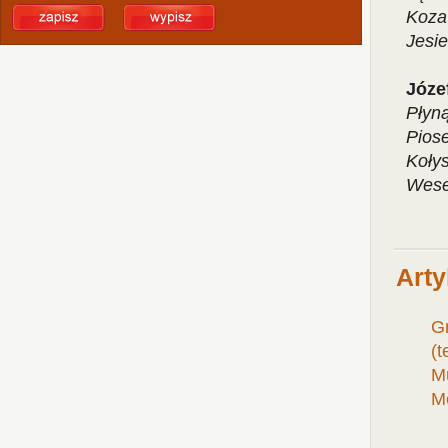
Koza
Jesi
Józe
Płyn
Pios
Koły
Wese
Arty
Gr
(t
M
Mo