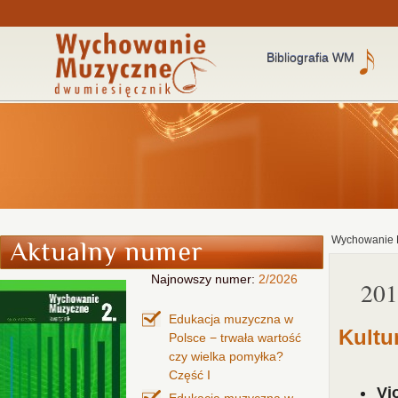
Bibliografia WM
Wychowanie 
Najnowszy numer:
2/2026
201
Edukacja muzyczna w
Kultu
Polsce − trwała wartość
czy wielka pomyłka?
Część I
Vi