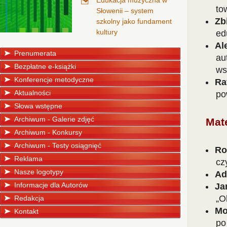
Edukacja muzyczna w
to
Słowenii – system
Zb
szkolny jako fundament
kultury
ed
Al
Prenumerata
au
Bezpłatne e-książki
ws
Konferencje metodyczne
Ra
Aktualności
po
Słowa wstępne
Archiwum - Galerie zdjęć
Mat
Archiwum - Konkursy
Archiwum - Testy osiągnięć
Ro
Reklama
cz
Nasze logotypy
Ad
Informacje dla Autorów
Ja
„O
Redakcja
Mo
Kontakt
po