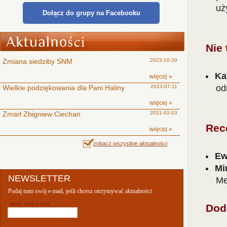
uż
Dołącz do grupy na Facebooku
Nie 
Zmiana siedziby SNM
2023-10-29
Ka
więcej »
od
Wielkie podziękowania dla Pani Haliny
2023-07-11
więcej »
Zmarł Zbigniew Ciechan
2021-02-03
Rec
więcej »
zobacz wszystkie aktualności
Ew
Mi
NEWSLETTER
Me
Podaj nam swój e-mail, jeśli chcesz otrzymywać aktualności
wpisz swój e-mail:
Dod