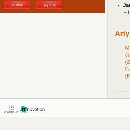
Ja
– 
Arty
Mu
Ja
(
Fa
(