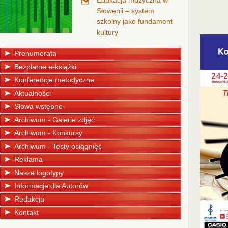
Edukacja muzyczna w
Słowenii – system
szkolny jako fundament
kultury
Prenumerata
Bezpłatne e-książki
Konferencje metodyczne
Aktualności
Słowa wstępne
Archiwum - Galerie zdjęć
Archiwum - Konkursy
Archiwum - Testy osiągnięć
Reklama
Nasze logotypy
Informacje dla Autorów
Redakcja
Kontakt