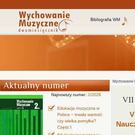
Bibliografia WM
Wychowanie 
Najnowszy numer:
2/2026
VI
Edukacja muzyczna w
V
Polsce − trwała wartość
czy wielka pomyłka?
Naucz
Część I