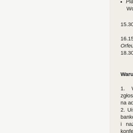
Pi
Wo
15.3
16.15
Orfe
18.3
Waru
1. W
zgło
na a
2. U
bank
i na
konf