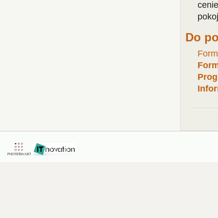
ceni
poko
Do po
Formu
Form
Prog
Info