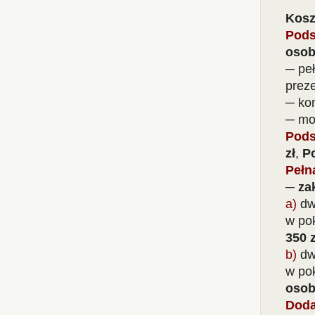
Kosz
Pods
osob
─ peł
preze
─ ko
─ moż
Pods
zł
,
Po
Pełn
─ za
a)
dwa
w po
350 z
b)
dw
w po
osob
Doda