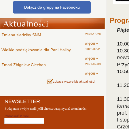
Dołącz do grupy na Facebooku
Progr
Piąte
Zmiana siedziby SNM
2023-10-29
10.00
więcej »
Wielkie podziękowania dla Pani Haliny
2023-07-11
10.3
nowo
więcej »
Przy
Zmarł Zbigniew Ciechan
2021-02-03
10.50
więcej »
zobacz wszystkie aktualności
11.2
11.3
NEWSLETTER
form
Podaj nam swój e-mail, jeśli chcesz otrzymywać aktualności
prof.
wpisz swój e-mail:
I sto
Grzeb