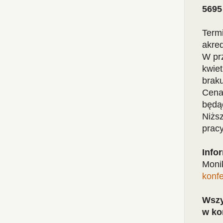
5695
Termi
akre
W prz
kwiet
brak
Cena 
będą
Niższ
pracy
Info
Moni
konf
Wszy
w ko