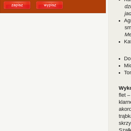
dz
jad
Ag
sm
Me
Ka
Do
Mi
To
Wyk
flet 
klarn
akor
trąbk
skrz
Szał