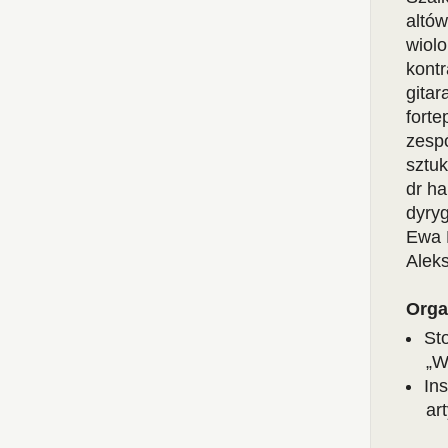
altó
wiolo
kontr
gitar
forte
zespó
sztu
dr ha
dyry
Ewa 
Alek
Orga
St
„W
In
ar