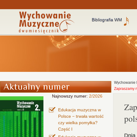
Bibliografia WM
Wychowanie 
Zapraszamy n
Najnowszy numer:
2/2026
Zap
Edukacja muzyczna w
pol
Polsce − trwała wartość
czy wielka pomyłka?
Część I
Dnia