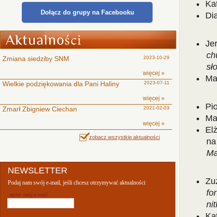
Ka
Dołącz do grupy na Facebooku
Di
Je
ch
Zmiana siedziby SNM
2023-10-29
sł
więcej »
Mar
Wielkie podziękowania dla Pani Haliny
2023-07-11
więcej »
Pio
Zmarł Zbigniew Ciechan
2021-02-03
Ma
więcej »
El
zobacz wszystkie aktualności
na
Ma
NEWSLETTER
Zu
Podaj nam swój e-mail, jeśli chcesz otrzymywać aktualności
fo
wpisz swój e-mail:
ni
Ka