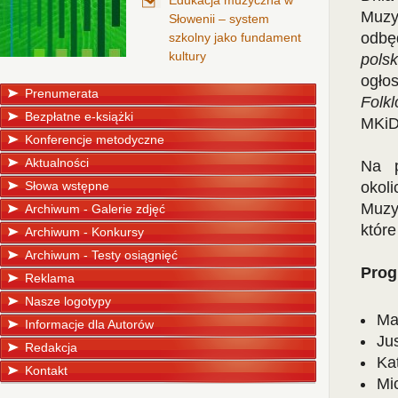
Edukacja muzyczna w
Muzy
Słowenii – system
odbę
szkolny jako fundament
kultury
pols
ogło
Prenumerata
Folk
Bezpłatne e-książki
MKi
Konferencje metodyczne
Aktualności
Na p
Słowa wstępne
okol
Muzy
Archiwum - Galerie zdjęć
które
Archiwum - Konkursy
Archiwum - Testy osiągnięć
Prog
Reklama
Nasze logotypy
Ma
Informacje dla Autorów
Ju
Redakcja
Ka
Kontakt
Mi