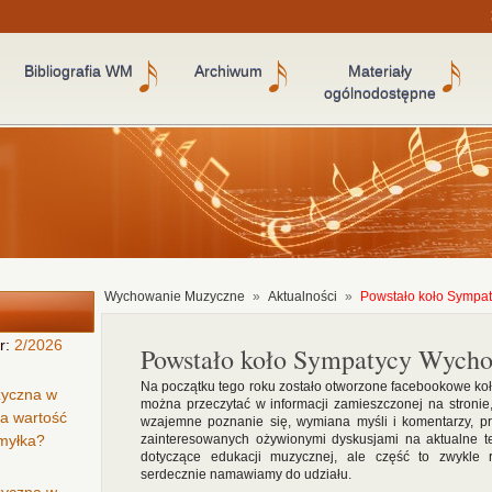
Bibliografia WM
Archiwum
Materiały
ogólnodostępne
Wychowanie Muzyczne
»
Aktualności
»
Powstało koło Sympa
r:
2/2026
Powstało koło Sympatycy Wych
Na początku tego roku zostało otworzone facebookowe ko
zyczna w
można przeczytać w informacji zamieszczonej na stronie, 
ła wartość
wzajemne poznanie się, wymiana myśli i komentarzy, p
omyłka?
zainteresowanych ożywionymi dyskusjami na aktualne t
dotyczące edukacji muzycznej, ale część to zwykle
serdecznie namawiamy do udziału.