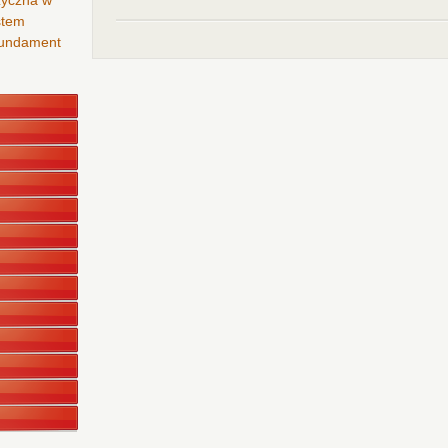
zyczna w
stem
 fundament