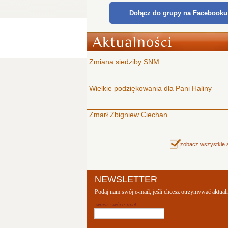
Dołącz do grupy na Facebooku
Zmiana siedziby SNM
Wielkie podziękowania dla Pani Haliny
Zmarł Zbigniew Ciechan
zobacz wszystkie a
NEWSLETTER
Podaj nam swój e-mail, jeśli chcesz otrzymywać aktual
wpisz swój e-mail: