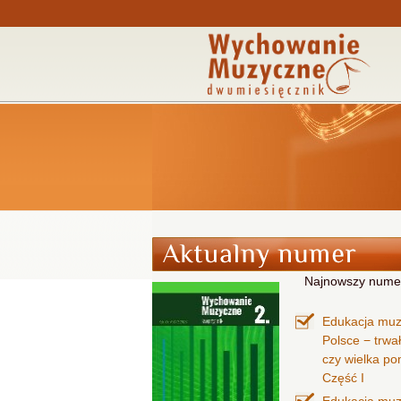
Najnowszy nume
Edukacja mu
Polsce − trwa
czy wielka p
Część I