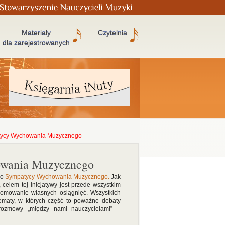
Materiały
Czytelnia
dla zarejestrowanych
tycy Wychowania Muzycznego
owania Muzycznego
ło
Sympatycy Wychowania Muzycznego.
Jak
celem tej inicjatywy jest przede wszystkim
romowanie własnych osiągnięć. Wszystkich
ematy, w których część to poważne debaty
 rozmowy „między nami nauczycielami” –