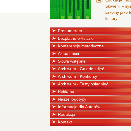
Edukacja mu
Słowenii – sy
szkolny jako
kultury
Prenumerata
Bezpłatne e-książki
Konferencje metodyczne
Aktualności
Słowa wstępne
Archiwum - Galerie zdjęć
Archiwum - Konkursy
Archiwum - Testy osiągnięć
Reklama
Nasze logotypy
Informacje dla Autorów
Redakcja
Kontakt