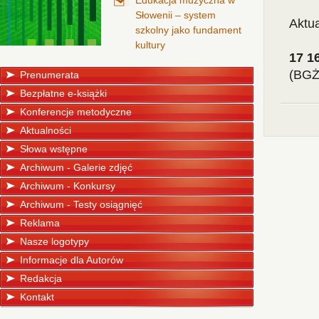
Edukacja muzyczna w
Słowenii – system
Aktua
szkolny jako fundament
kultury
17 1
(BGŻ
Prenumerata
Bezpłatne e-książki
Konferencje metodyczne
Aktualności
Słowa wstępne
Archiwum - Galerie zdjęć
Archiwum - Konkursy
Archiwum - Testy osiągnięć
Reklama
Nasze logotypy
Informacje dla Autorów
Redakcja
Kontakt