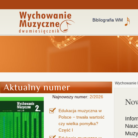
Bibliografia WM
Wychowanie 
Najnowszy numer:
2/2026
Now
Edukacja muzyczna w
Polsce − trwała wartość
Info
czy wielka pomyłka?
Nauc
Część I
Muzy