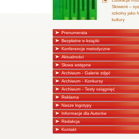
Edukacja mu
Słowenii – sy
szkolny jako
kultury
Prenumerata
Bezpłatne e-książki
Konferencje metodyczne
Aktualności
Słowa wstępne
Archiwum - Galerie zdjęć
Archiwum - Konkursy
Archiwum - Testy osiągnięć
Reklama
Nasze logotypy
Informacje dla Autorów
Redakcja
Kontakt