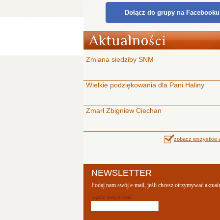
Dołącz do grupy na Facebooku
Zmiana siedziby SNM
Wielkie podziękowania dla Pani Haliny
Zmarł Zbigniew Ciechan
zobacz wszystkie a
NEWSLETTER
Podaj nam swój e-mail, jeśli chcesz otrzymywać aktual
wpisz swój e-mail: