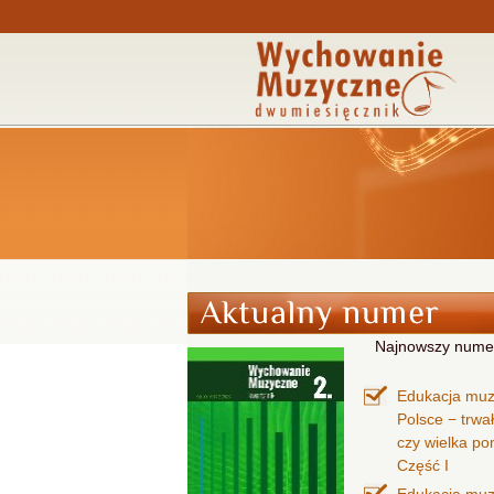
Najnowszy nume
Edukacja mu
Polsce − trwa
czy wielka p
Część I