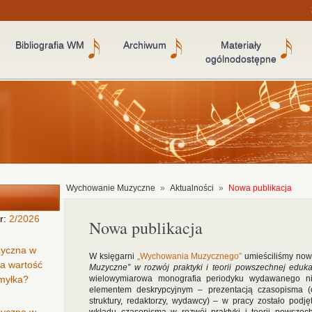
Bibliografia WM
Archiwum
Materiały
ogólnodostępne
Wychowanie Muzyczne
»
Aktualności
»
Nowa publikacja
r:
2/2026
Nowa publikacja
zyczna w
W księgarni
„Wychowania Muzycznego”
umieściliśmy now
ła wartość
Muzyczne” w rozwój praktyki i teorii powszechnej eduk
omyłka?
wielowymiarowa monografia periodyku wydawanego ni
elementem deskrypcyjnym – prezentacją czasopisma (op
struktury, redaktorzy, wydawcy) – w pracy zostało podj