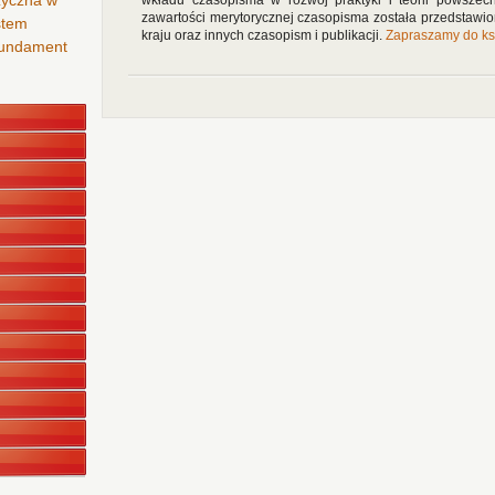
zyczna w
wkładu czasopisma w rozwój praktyki i teorii powszec
zawartości merytorycznej czasopisma została przedstawi
stem
kraju oraz innych czasopism i publikacji.
Zapraszamy do ks
 fundament