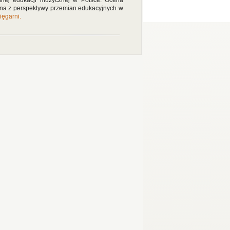
hnej edukacji muzycznej w Polsce. Ocena
ona z perspektywy przemian edukacyjnych w
ięgarni.