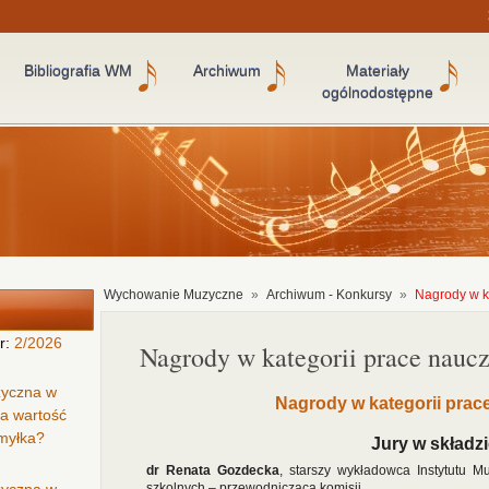
Bibliografia WM
Archiwum
Materiały
ogólnodostępne
Wychowanie Muzyczne
»
Archiwum - Konkursy
»
Nagrody w ka
r:
2/2026
Nagrody w kategorii prace naucz
zyczna w
Nagrody w kategorii prace
ła wartość
omyłka?
Jury w składzi
dr Renata Gozdecka
, starszy wykładowca Instytutu 
szkolnych – przewodnicząca komisji,