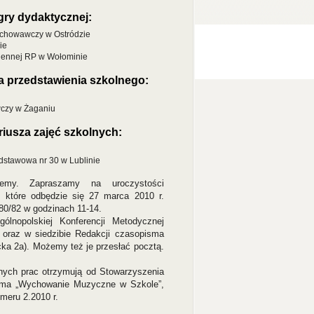
gry dydaktycznej:
ychowawczy w Ostródzie
ie
Wojennej RP w Wołominie
a przedstawienia szkolnego:
czy w Żaganiu
iusza zajęć szkolnych:
dstawowa nr 30 w Lublinie
ujemy. Zapraszamy na uroczystości
 które odbędzie się 27 marca 2010 r.
 80/82 w godzinach 11-14.
lnopolskiej Konferencji Metodycznej
) oraz w siedzibie Redakcji czasopisma
ka 2a). Możemy też je przesłać pocztą.
nych prac otrzymują od Stowarzyszenia
isma „Wychowanie Muzyczne w Szkole”,
meru 2.2010 r.