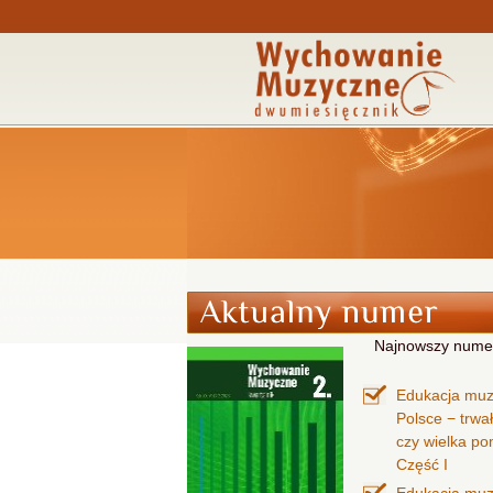
Najnowszy nume
Edukacja mu
Polsce − trwa
czy wielka p
Część I