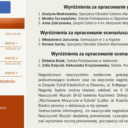
Wyróżnienia za opracowanie 
1.
Grażyna Modrzewska
, Specjalny Ośrodek Szkolno-W
2.
Monika Szczepańska
,
Szkoła Podstawowa w Stypułow
3.
Anna Zakrzewska
, Zespół Szkół nr 4 im. Marynarki 
Wyróżnienia za opracowanie scenariusz
2023-10-29
1.
Włodzimierz Jurczenia
, Gimnazjum nr 1 w Kępnie
więcej »
2.
Renata Socha
, Specjalny Ośrodek Szkolno-Wychowaw
2023-07-11
Wyróżnienia za opracowanie scenar
więcej »
1.
Elżbieta Bziuk
,
Szkoła Podstawowa w Jabłonnie
2021-02-03
2.
Zofia Dzięcioł, Aleksandra Krzyżanowska
, Szkoła Po
więcej »
Nagrodzonym nauczycielom serdecznie gratul
podsumowujące konkurs oraz na wręczenie nagród,
ktualności
w Zespole Szkół Katolickich w Otwocku, ul. Kołłątaja
Nagrody będzie można również odebrać na II Ogó
Nauczycieli Muzyki (9-10 kwietnia Kazimierz Dolny
„Wychowanie Muzyczne w Szkole” (Lublin, al. Kraśnic
Bardzo prosimy o deklaracje w tej sprawie.
ności
Jednocześnie informujemy, że nauczyciele nagrodzo
Nauczycieli Muzyki dwuletnią prenumeratę czasop
zaś wyróżnieni roczną prenumeratę, począwszy od nu