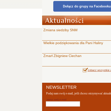
Dołącz do grupy na Facebooku
Zmiana siedziby SNM
Wielkie podziękowania dla Pani Haliny
Zmarł Zbigniew Ciechan
zobacz wszystkie a
NEWSLETTER
Podaj nam swój e-mail, jeśli chcesz otrzymywać aktual
wpisz swój e-mail: