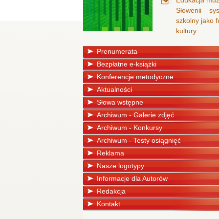
Edukacja mu
Słowenii – sy
szkolny jako
kultury
Prenumerata
Bezpłatne e-książki
Konferencje metodyczne
Aktualności
Słowa wstępne
Archiwum - Galerie zdjęć
Archiwum - Konkursy
Archiwum - Testy osiągnięć
Reklama
Nasze logotypy
Informacje dla Autorów
Redakcja
Kontakt