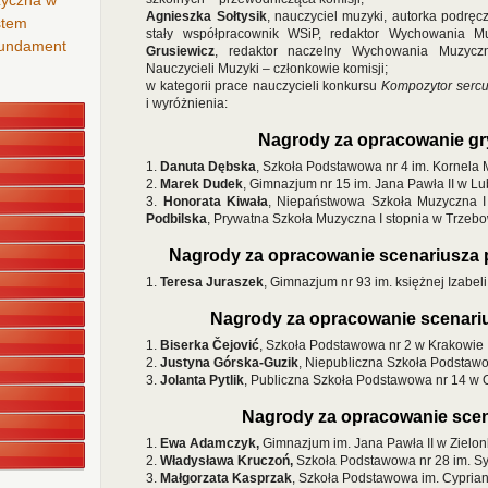
zyczna w
Agnieszka Sołtysik
, nauczyciel muzyki, autorka podrę
stem
stały współpracownik WSiP, redaktor Wychowania 
 fundament
Grusiewicz
, redaktor naczelny Wychowania Muzycz
Nauczycieli Muzyki – członkowie komisji;
w kategorii prace nauczycieli konkursu
Kompozytor sercu 
i wyróżnienia:
Nagrody za opracowanie gr
1.
Danuta Dębska
, Szkoła Podstawowa nr 4 im. Kornel
2.
Marek Dudek
, Gimnazjum nr 15 im. Jana Pawła II w Lu
3.
Honorata Kiwała
, Niepaństwowa Szkoła Muzyczna I 
Podbilska
, Prywatna Szkoła Muzyczna I stopnia w Trzeb
Nagrody za opracowanie scenariusza 
1.
Teresa Juraszek
, Gimnazjum nr 93 im. księżnej Izabel
Nagrody za opracowanie scenariu
1.
Biserka
Č
ejović
, Szkoła Podstawowa nr 2 w Krakowie
2.
Justyna Górska-Guzik
, Niepubliczna Szkoła Podstaw
3.
Jolanta Pytlik
, Publiczna Szkoła Podstawowa nr 14 w 
Nagrody za opracowanie scen
1.
Ewa Adamczyk,
Gimnazjum im. Jana Pawła II w Zielo
2.
Władysława Kruczoń,
Szkoła Podstawowa nr 28 im. Sy
3.
Małgorzata Kasprzak
, Szkoła Podstawowa im. Cypri