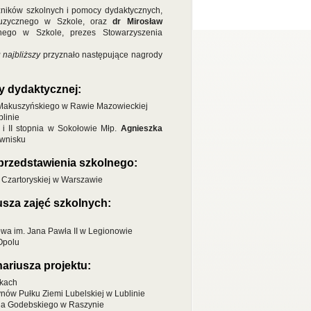
czników szkolnych i pomocy dydaktycznych,
Muzycznego w Szkole, oraz
dr Mirosław
nego w Szkole, prezes Stowarzyszenia
najbliższy
przyznało następujące nagrody
y dydaktycznej:
a Makuszyńskiego w Rawie Mazowieckiej
blinie
i II stopnia w Sokołowie Młp.
Agnieszka
ownisku
przedstawienia szkolnego:
i Czartoryskiej w Warszawie
sza zajęć szkolnych:
owa im. Jana Pawła II w Legionowie
Opolu
ariusza projektu:
nkach
nów Pułku Ziemi Lubelskiej w Lublinie
ana Godebskiego w Raszynie