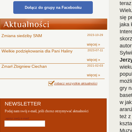
tera
Dołącz do grupy na Facebooku
Wielu
się p
jaka 
Inte
Zmiana siedziby SNM
2023-10-29
skorz
więcej »
autor
Wielkie podziękowania dla Pani Haliny
2023-07-11
Sylw
Jerz
więcej »
Zmarł Zbigniew Ciechan
2021-02-03
wieku
popul
więcej »
możl
zobacz wszystkie aktualności
gry n
baset
w ja
NEWSLETTER
aranż
Podaj nam swój e-mail, jeśli chcesz otrzymywać aktualności
też 
wpisz swój e-mail:
kszta
Muzy