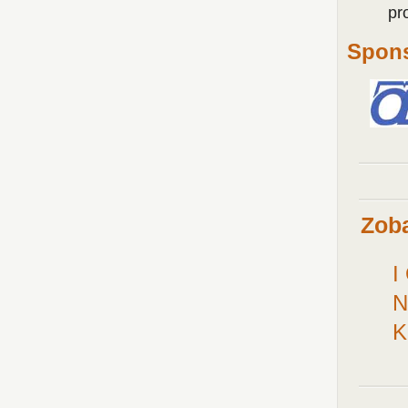
pr
Spons
Zoba
I
N
K