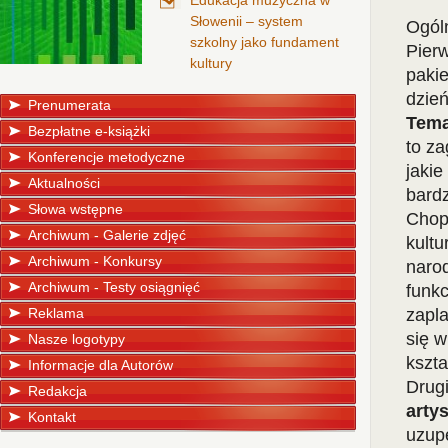
Edukacja muzyczna w
Słowenii – system
Ogól
szkolny jako fundament
Pier
kultury
paki
dzie
Prenumerata
Tema
Bezpłatne e-książki
to za
Konferencje metodyczne
jaki
Aktualności
bard
Słowa wstępne
Chopi
Archiwum - Galerie zdjęć
kultu
Archiwum - Konkursy
narod
Archiwum - Testy osiągnięć
funkc
Reklama
zapl
się w
Nasze logotypy
kszt
Informacje dla Autorów
Drug
Redakcja
arty
Kontakt
uzupe