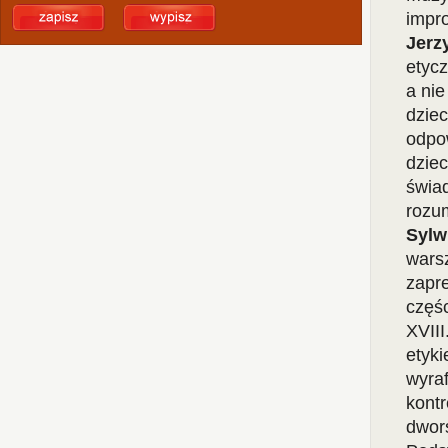
impro
Jerz
etyc
a ni
dziec
odpo
dzie
świa
rozum
Sylw
wars
zapr
częśc
XVIII
etyki
wyra
kontr
dwors