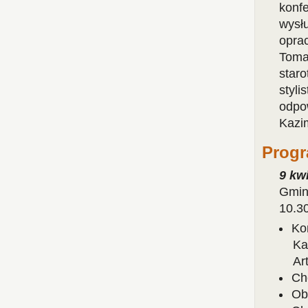
konfe
wysł
opra
Toma
staro
styli
odpo
Kazim
Progr
9 kwi
Gmin
10.30
Ko
Ka
Ar
Ch
Ob