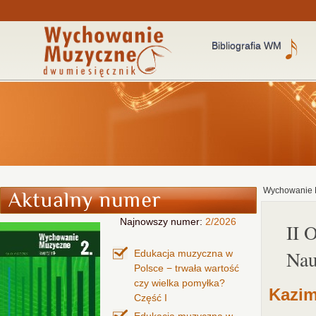
Bibliografia WM
Wychowanie 
Najnowszy numer:
2/2026
II 
Nau
Edukacja muzyczna w
Polsce − trwała wartość
czy wielka pomyłka?
Kazim
Część I