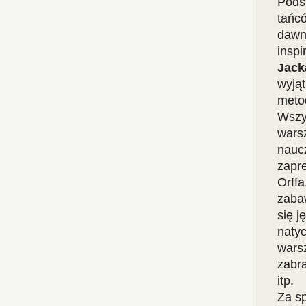
Podst
tańcó
dawn
inspi
Jack
wyją
meto
Wszys
wars
nauc
zapr
Orffa
zaba
się 
naty
warsz
zabra
itp.
Za s