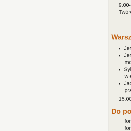
9.00
Twór
Warsz
Je
Je
mo
Sy
wi
Ja
pr
15.0
Do po
fo
fo