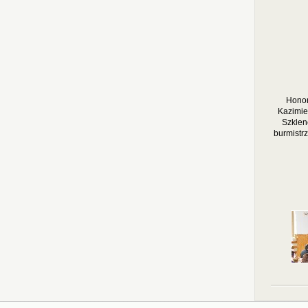
Honor
Kazimie
Szklen
burmistr