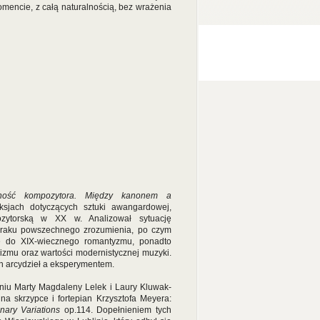
mencie, z całą naturalnością, bez wrażenia
ność kompozytora. Między kanonem a
eksjach dotyczących sztuki awangardowej,
ozytorską w XX w. Analizował sytuację
 braku powszechnego zrozumienia, po czym
e do XIX-wiecznego romantyzmu, ponadto
izmu oraz wartości modernistycznej muzyki.
 arcydzieł a eksperymentem.
niu Marty Magdaleny Lelek i Laury Kluwak-
a skrzypce i fortepian Krzysztofa Meyera:
nary Variations
op.114. Dopełnieniem tych