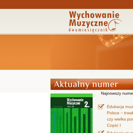
Najnowszy nume
Edukacja mu
Polsce − trwa
czy wielka p
Część I