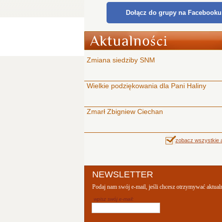
Dołącz do grupy na Facebooku
Zmiana siedziby SNM
Wielkie podziękowania dla Pani Haliny
Zmarł Zbigniew Ciechan
zobacz wszystkie a
NEWSLETTER
Podaj nam swój e-mail, jeśli chcesz otrzymywać aktual
wpisz swój e-mail: