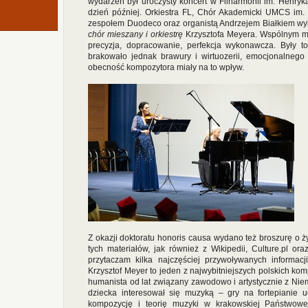
wydarzeń był uroczysty koncert w Filharmonii im. Henryka
dzień później. Orkiestra FL, Chór Akademicki UMCS im. 
zespołem Duodeco oraz organistą Andrzejem Białkiem wyk
chór mieszany i orkiestrę
Krzysztofa Meyera. Wspólnym m
precyzja, dopracowanie, perfekcja wykonawcza. Były to
brakowało jednak brawury i wirtuozerii, emocjonalnego
obecność kompozytora miały na to wpływ.
Z okazji doktoratu honoris causa wydano też broszurę o ży
tych materiałów, jak również z Wikipedii, Culture.pl or
przytaczam kilka najczęściej przywoływanych informacj
Krzysztof Meyer to jeden z najwybitniejszych polskich ko
humanista od lat związany zawodowo i artystycznie z Niem
dziecka interesował się muzyką – gry na fortepianie u
kompozycję i teorię muzyki w krakowskiej Państwowe