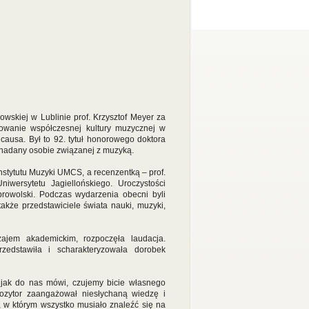
owskiej w Lublinie prof. Krzysztof Meyer za
łtowanie współczesnej kultury muzycznej w
 causa. Był to 92. tytuł honorowego doktora
y nadany osobie związanej z muzyką.
Instytutu Muzyki UMCS, a recenzentką – prof.
iwersytetu Jagiellońskiego. Uroczystości
rowolski. Podczas wydarzenia obecni byli
akże przedstawiciele świata nauki, muzyki,
zajem akademickim, rozpoczęła laudacja.
zedstawiła i scharakteryzowała dorobek
 jak do nas mówi, czujemy bicie własnego
ozytor zaangażował niesłychaną wiedzę i
a, w którym wszystko musiało znaleźć się na