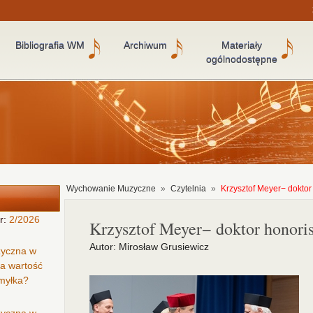
Bibliografia WM
Archiwum
Materiały
ogólnodostępne
Wychowanie Muzyczne
»
Czytelnia
»
Krzysztof Meyer− doktor
r:
2/2026
Krzysztof Meyer− doktor honori
Autor: Mirosław Grusiewicz
zyczna w
ła wartość
omyłka?