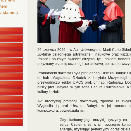
zyczna w
stem
 fundament
26 czerwca 2025 r. w Auli Uniwersytetu Marii Curie-Skłod
„wybitne osiągnięcia artystyczne i naukowe oraz kszta
Polsce i na całym świecie” otrzymał tytuł doktora honoris
przyznany przez tę uczelnię i, co ciekawe, po raz pierwsz
Promotorem doktoratu była prof. dr hab. Urszula Bobryk z 
dr hab. Magdalena Dziadek z Instytutu Muzykologii Un
przewodniczył rektor UMCS prof. dr hab. Radosław Dob
bliscy prof. Meyera, w tym żona Danuta Gwizdalanka, a t
kultury i sztuki.
Akt uroczystej promocji doktorskiej, zgodnie ze zwyc
Wygłosiła ją prof. Urszula Bobryk, w jej ramach pr
kompozytora, powiedziała m.in.:
Gdy słuchamy jego muzyki, słyszymy, co i
serca. Czujemy, że w ich tworzenie komp
energię, uzyskując perfekcyjny obraz dzieł