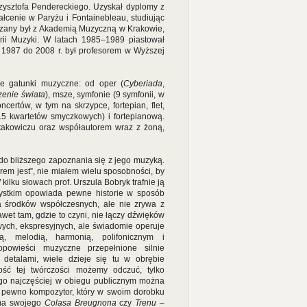
zysztofa Pendereckiego. Uzyskał dyplomy z
łcenie w Paryżu i Fontainebleau, studiując
iązany był z Akademią Muzyczną w Krakowie,
eorii Muzyki. W latach 1985–1989 piastował
1987 do 2008 r. był profesorem w Wyższej
ie gatunki muzyczne: od oper (
Cyberiada
,
zenie świata
), msze, symfonie (9 symfonii, w
certów, w tym na skrzypce, fortepian, flet,
 15 kwartetów smyczkowych) i fortepianową.
stakowiczu oraz współautorem wraz z żoną,
 do bliższego zapoznania się z jego muzyką.
em jest”, nie miałem wielu sposobności, by
kilku słowach prof. Urszula Bobryk trafnie ją
ystkim opowiada pewne historie w sposób
ywa środków współczesnych, ale nie zrywa z
awet tam, gdzie to czyni, nie łączy dźwięków
wych, ekspresyjnych, ale świadomie operuje
, melodią, harmonią, polifonicznym i
powieści muzyczne przepełnione silnie
 detalami, wiele dzieje się tu w obrębie
łość tej twórczości możemy odczuć, tylko
tego najczęściej w obiegu publicznym można
na pewno kompozytor, który w swoim dorobku
 ma swojego
Colasa Breugnona
czy
Trenu –