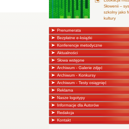
Edukacja mu
Słowenii – sy
szkolny jako
kultury
Prenumerata
Bezpłatne e-książki
Konferencje metodyczne
Aktualności
Słowa wstępne
Archiwum - Galerie zdjęć
Archiwum - Konkursy
Archiwum - Testy osiągnięć
Reklama
Nasze logotypy
Informacje dla Autorów
Redakcja
Kontakt