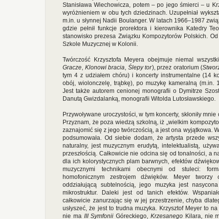
Stanisława Wiechowicza, potem – po jego śmierci – u Kr
wyróżnieniem w obu tych dziedzinach. Uzupełniał wykszta
m.in. u słynnej Nadii Boulanger. W latach 1966–1987 zw
gdzie pełnił funkcje prorektora i kierownika Katedry T
stanowisko prezesa Związku Kompozytorów Polskich. Od 
Szkole Muzycznej w Kolonii.
Twórczość Krzysztofa Meyera obejmuje niemal wszystk
Gracze
,
Klonowi bracia
,
Ślepy tor
), przez oratorium (
Stwor
tym 4 z udziałem chóru) i koncerty instrumentalne (14 kon
obój, wiolonczelę, trąbkę), po muzykę kameralną (m.in.
Jest także autorem cenionej monografii o Dymitrze Szo
Danutą Gwizdalanką, monografii Witolda Lutosławskiego.
Przywoływane uroczystości, w tym koncerty, skłoniły mnie
Przyznam, że poza wiedzą szkolną, iż „wielkim kompozytor
zaznajomić się z jego twórczością, a jest ona wyjątkowa. W 
podsumowała. Od siebie dodam, że artysta przede wsz
naturalny, jest muzycznym erudytą, intelektualistą, uż
przeszłością. Całkowicie nie odcina się od tonalności, a n
dla ich kolorystycznych plam barwnych, efektów dźwięko
muzycznymi technikami obecnymi od stuleci: formą
homofonicznym zestrojem dźwięków. Meyer tworzy o
oddziałującą subtelnością, jego muzyka jest nasycona
mikrostruktur. Daleki jest od tanich efektów. Wspania
całkowicie zanurzając się w jej przestrzenie, chyba dla
usłyszeć, że jest to trudna muzyka. Krzysztof Meyer to 
nie ma
III Symfonii
Góreckiego,
Krzesanego
Kilara, nie