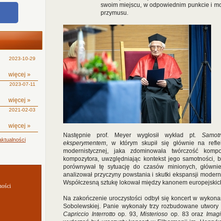
swoim miejscu, w odpowiednim punkcie i mo
przymusu.
2023-10-29
więcej »
2023-07-11
więcej »
2021-02-03
więcej »
Następnie prof. Meyer wygłosił wykład pt.
Samot
ktualności
eksperymentem
, w którym skupił się głównie na refl
modernistycznej, jaka zdominowała twórczość komp
kompozytora, uwzględniając kontekst jego samotności,
porównywał tę sytuację do czasów minionych, główni
analizował przyczyny powstania i skutki ekspansji modern
Współczesną sztukę lokował między kanonem europejskich
ności
Na zakończenie uroczystości odbył się koncert w wykona
Sobolewskiej. Panie wykonały trzy rozbudowane utwory n
Capriccio Interrotto
op. 93,
Misterioso
op. 83 oraz
Imagi