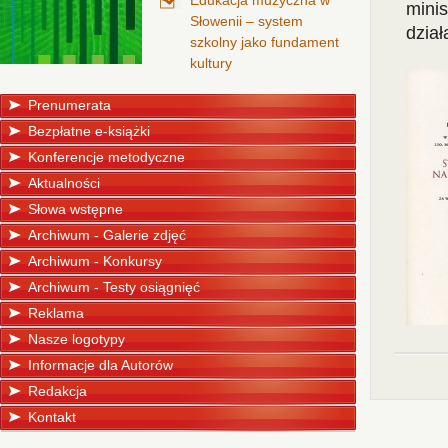
Edukacja muzyczna w
mini
Słowenii – system
dział
szkolny jako fundament
kultury
Prenumerata
Bezpłatne e-książki
Konferencje metodyczne
Aktualności
Słowa wstępne
Archiwum - Galerie zdjęć
Archiwum - Konkursy
Archiwum - Testy osiągnięć
Reklama
Nasze logotypy
Informacje dla Autorów
Redakcja
Kontakt