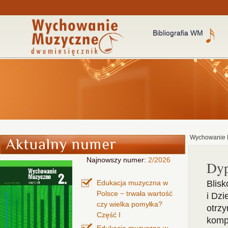
Bibliografia WM
Wychowanie 
Najnowszy numer:
2/2026
Dy
Edukacja muzyczna w
Blisk
Polsce − trwała wartość
i Dz
czy wielka pomyłka?
otrzy
Część I
komp