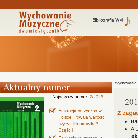
Bibliografia WM
Wychowanie 
Najnowszy numer:
2/2026
201
Edukacja muzyczna w
Z zaga
Polsce − trwała wartość
Bar
czy wielka pomyłka?
Al
Część I
ek