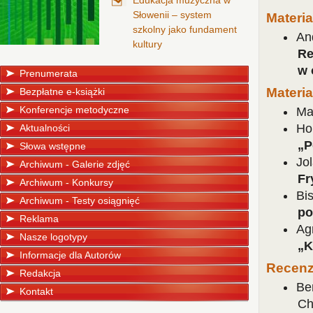
Edukacja muzyczna w
Słowenii – system
Materia
szkolny jako fundament
An
kultury
Re
w 
Prenumerata
Materi
Bezpłatne e-książki
Konferencje metodyczne
Ma
Ho
Aktualności
„P
Słowa wstępne
Jol
Archiwum - Galerie zdjęć
Fr
Archiwum - Konkursy
Bis
Archiwum - Testy osiągnięć
po
Reklama
Ag
Nasze logotypy
„K
Informacje dla Autorów
Recen
Redakcja
Be
Kontakt
Ch