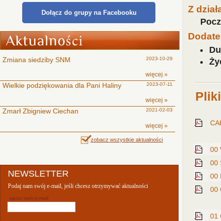
Z dział
Dołącz do grupy na Facebooku
Pocz
Dodate
D
Zmiana siedziby SNM
2023-10-29
Ży
więcej »
Wielkie podziękowania dla Pani Haliny
2023-07-11
Plik
więcej »
Zmarł Zbigniew Ciechan
2021-02-03
CA
więcej »
zobacz wszystkie aktualności
00
00 
NEWSLETTER
00 
Podaj nam swój e-mail, jeśli chcesz otrzymywać aktualności
00 
wpisz swój e-mail:
01 