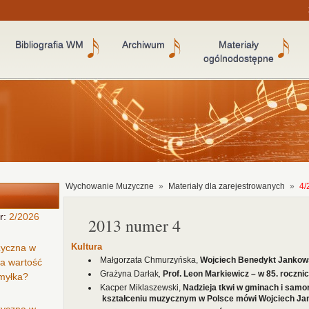
Bibliografia WM
Archiwum
Materiały
ogólnodostępne
Wychowanie Muzyczne
»
Materiały dla zarejestrowanych
»
4/
r:
2/2026
2013 numer 4
Kultura
zyczna w
Małgorzata Chmurzyńska,
Wojciech Benedykt Jankow
ła wartość
Grażyna Darłak
,
Prof. Leon Markiewicz – w 85. rocznic
omyłka?
Kacper Miklaszewski,
Nadzieja tkwi w gminach i samor
kształceniu muzycznym w Polsce mówi Wojciech Ja