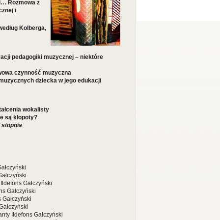
ki… Rozmowa z
znej i
według Kolberga,
cji pedagogiki muzycznej – niektóre
awowa czynność muzyczna
muzycznych dziecka w jego edukacji
ałcenia wokalisty
e są kłopoty?
 stopnia
Gałczyński
Gałczyński
Ildefons Gałczyński
ns Gałczyński
s Gałczyński
Gałczyński
nty Ildefons Gałczyński