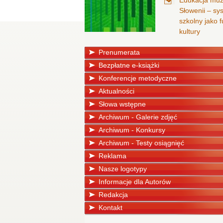
Edukacja mu
Słowenii – sy
szkolny jako
kultury
Prenumerata
Bezpłatne e-książki
Konferencje metodyczne
Aktualności
Słowa wstępne
Archiwum - Galerie zdjęć
Archiwum - Konkursy
Archiwum - Testy osiągnięć
Reklama
Nasze logotypy
Informacje dla Autorów
Redakcja
Kontakt