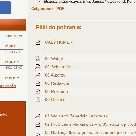
Muzeum i dziewczyna,
muz. Janusz Nowosad, sł. Konst
Cały numer - PDF
Pliki do pobrania:
2023-10-29
CAŁY NUMER
więcej »
2023-07-11
00 Wstęp
więcej »
00 Spis treści
2021-02-03
00 Autorzy
więcej »
00 Redakcja
ktualności
00 Reklama
00 Okładka
ności
01 Wojciech Benedykt Jankowski
02 Prof. Leon Markiewicz – w 85. rocznicę urod
03 Nadzieja tkwi w gminach i samorządzie – o