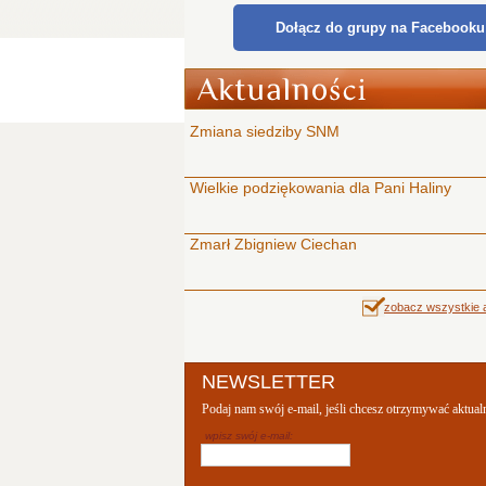
Dołącz do grupy na Facebooku
Zmiana siedziby SNM
Wielkie podziękowania dla Pani Haliny
Zmarł Zbigniew Ciechan
zobacz wszystkie a
NEWSLETTER
Podaj nam swój e-mail, jeśli chcesz otrzymywać aktual
wpisz swój e-mail: