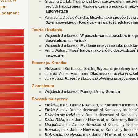
zyczna w
Grażyna Darłak,
Trudno jest być nauczycielem muzy
stem
prof. dr hab. Leonem Markiewiczem o edukacji muzyc
autorytetach
 fundament
Katarzyna Dadak-Kozicka,
Muzyka jako sposób życia 
Szymanowskiego i Kodálya – jej wartość edukacyjna
Teoria i badania
Wojciech Jankowski,
W poszukiwaniu sposobów integra
doświadczenia i wnioski
Wojciech Jankowski,
Myślenie muzyczne jako podst
Anna Waluga,
Pieśń ludowa jako źródło doświadczeń 
muzycznej
Recenzje. Kronika
Aleksandra Kucharska-Szefler,
Wybrane problemy kszt
Tamara Monko-Ejgenberg,
Dlaczego z muzyką w szkol
Jan Roguz,
Raport o stanie szkolnictwa muzycznego I
Z archiwum
Wojciech Jankowski,
Pamięci Anny German
Dodatek muzyczny
Pieśń III,
muz. Janusz Nowosad, sł. Konstanty Ildefons 
Pieśń V,
muz. Janusz Nowosad, sł. Konstanty Ildefons 
Dziecko się rodzi,
muz. Janusz Nowosad, sł. Konstanty 
Dzika Róża,
muz. Janusz Nowosad, sł. Konstanty Ildefo
List jeńca,
muz. Janusz Nowosad, sł. Konstanty Ildefon
Romans,
muz. Janusz Nowosad, sł. Konstanty Ildefons 
Kołysanka o kołysce,
muz. Janusz Nowosad, sł. Konsta