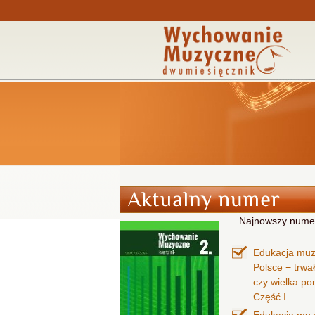
Najnowszy nume
Edukacja mu
Polsce − trwa
czy wielka p
Część I