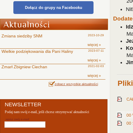
20
Dołącz do grupy na Facebooku
Ni
Dodate
Id
Ma
Zmiana siedziby SNM
2023-10-29
Je
więcej »
Ko
Wielkie podziękowania dla Pani Haliny
2023-07-11
Ma
więcej »
Jin
Zmarł Zbigniew Ciechan
2021-02-03
więcej »
Plik
zobacz wszystkie aktualności
CA
NEWSLETTER
Podaj nam swój e-mail, jeśli chcesz otrzymywać aktualności
00
wpisz swój e-mail:
00 