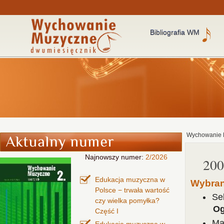
Bibliografia WM
Wychowanie 
Najnowszy numer:
2/2026
200
Edukacja muzyczna w
Wybran
Polsce − trwała wartość
Se
czy wielka pomyłka?
Og
Część I
Ma