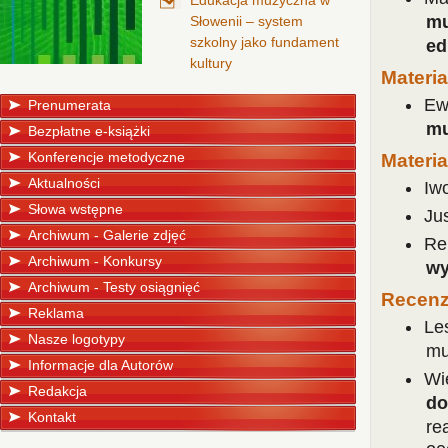
Edukacja muzyczna w
mu
Słowenii – system
szkolny jako fundament
ed
kultury
Materia
Ew
Prenumerata
mu
Bezpłatne e-książki
Konferencje metodyczne
Materi
Aktualności
Iw
Słowa wstępne
Ju
Archiwum - Galerie zdjęć
Re
Archiwum - Konkursy
wy
Archiwum - Testy osiągnięć
Recenz
Reklama
Le
Nasze logotypy
mu
Informacje dla Autorów
Wi
Redakcja
do
Kontakt
re