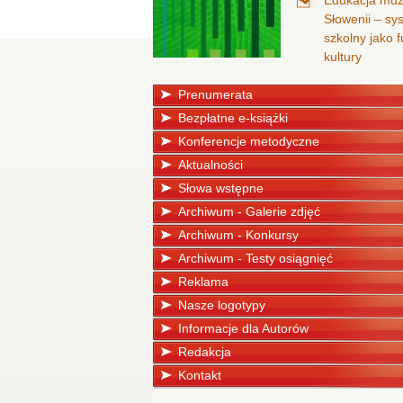
Edukacja mu
Słowenii – sy
szkolny jako
kultury
Prenumerata
Bezpłatne e-książki
Konferencje metodyczne
Aktualności
Słowa wstępne
Archiwum - Galerie zdjęć
Archiwum - Konkursy
Archiwum - Testy osiągnięć
Reklama
Nasze logotypy
Informacje dla Autorów
Redakcja
Kontakt