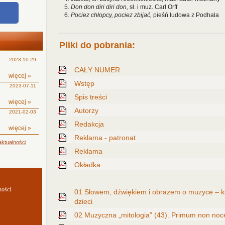
5.
Don don diri diri don,
sł. i muz. Carl Orff
6.
Pociez chłopcy, pociez zbijać,
pieśń ludowa z Podhala
Pliki do pobrania:
2023-10-29
CAŁY NUMER
więcej »
Wstęp
2023-07-11
Spis treści
więcej »
Autorzy
2021-02-03
Redakcja
więcej »
Reklama - patronat
ktualności
Reklama
Okładka
ności
01 Słowem, dźwiękiem i obrazem o muzyce – ks
dzieci
02 Muzyczna „mitologia” (43). Primum non noc