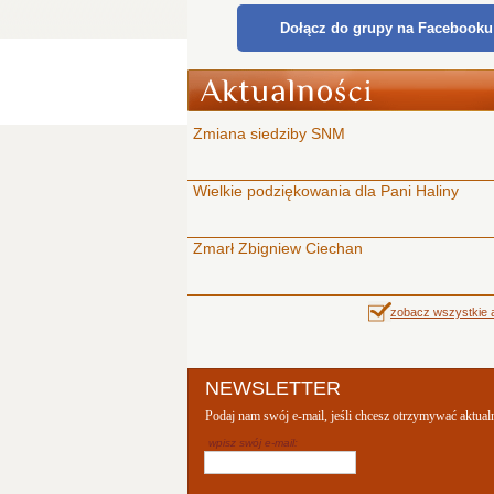
Dołącz do grupy na Facebooku
Zmiana siedziby SNM
Wielkie podziękowania dla Pani Haliny
Zmarł Zbigniew Ciechan
zobacz wszystkie a
NEWSLETTER
Podaj nam swój e-mail, jeśli chcesz otrzymywać aktual
wpisz swój e-mail: