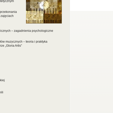
stetycznym
e przekonania
 zajęciach
nicznych – zagadnienia psychologiczne
ów muzycznych – teoria i praktyka
ze „Gloria Artis”
kiej
ili