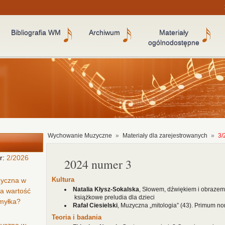
Bibliografia WM
Archiwum
Materiały
ogólnodostępne
Wychowanie Muzyczne
»
Materiały dla zarejestrowanych
»
3/
r:
2/2026
2024 numer 3
Kultura
zyczna w
Natalia Kłysz-Sokalska
, Słowem, dźwiękiem i obrazem
ła wartość
książkowe preludia dla dzieci
omyłka?
Rafał Ciesielski
, Muzyczna „mitologia” (43). Primum n
Teoria i badania