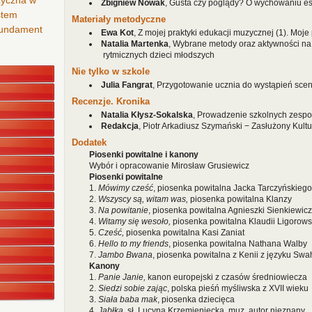
zyczna w
Zbigniew Nowak
, Gusta czy poglądy? O wychowaniu e
stem
Materiały metodyczne
 fundament
Ewa Kot
, Z mojej praktyki edukacji muzycznej (1). Moj
Natalia Martenka
, Wybrane metody oraz aktywności na
rytmicznych dzieci młodszych
Nie tylko w szkole
Julia Fangrat
, Przygotowanie ucznia do wystąpień sce
Recenzje. Kronika
Natalia Kłysz-Sokalska
, Prowadzenie szkolnych zespoł
Redakcja
, Piotr Arkadiusz Szymański − Zasłużony Kultur
Dodatek
Piosenki powitalne i kanony
Wybór i opracowanie Mirosław Grusiewicz
Piosenki powitalne
1.
Mówimy cześć
, piosenka powitalna Jacka Tarczyńskiego
2.
Wszyscy są, witam was,
piosenka powitalna Klanzy
3.
Na powitanie
, piosenka powitalna Agnieszki Sienkiewicz
4.
Witamy się wesoło,
piosenka powitalna Klaudii Ligorows
5.
Cześć,
piosenka powitalna Kasi Zaniat
6.
Hello to my friends
, piosenka powitalna Nathana Walby
7.
Jambo Bwana
, piosenka powitalna z Kenii z języku Swah
Kanony
1.
Panie Janie,
kanon europejski z czasów średniowiecza
2.
Siedzi sobie zając
, polska pieśń myśliwska z XVII wieku
3.
Siała baba mak
, piosenka dziecięca
4.
Jabłka
, sł. Lucyna Krzemieniecka, muz. autor nieznany