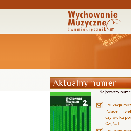
Najnowszy nume
Edukacja mu
Polsce − trwa
czy wielka p
Część I