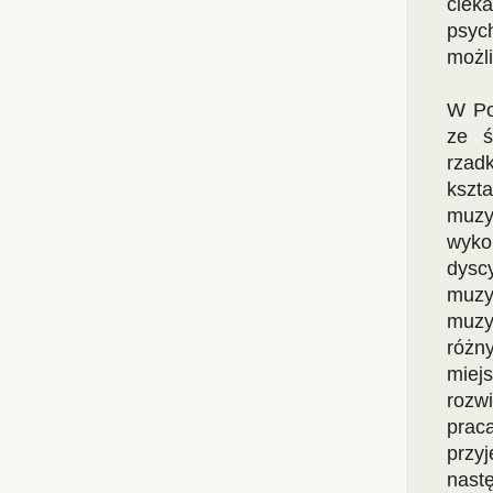
ciek
psyc
możli
W Po
ze ś
rzad
kszt
muz
wyko
dyscy
muzy
muzy
różn
miej
rozw
prac
przy
nast