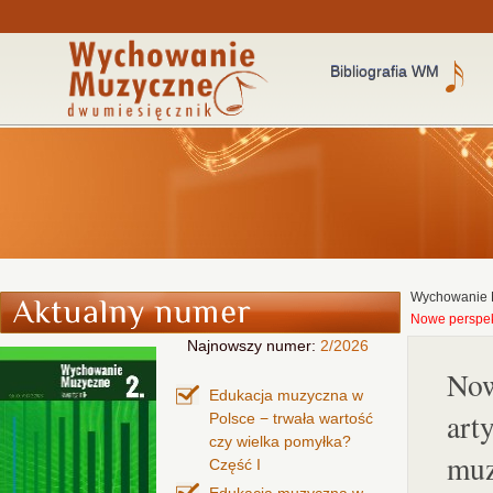
Bibliografia WM
Wychowanie 
Nowe perspek
Najnowszy numer:
2/2026
Now
Edukacja muzyczna w
art
Polsce − trwała wartość
czy wielka pomyłka?
mu
Część I