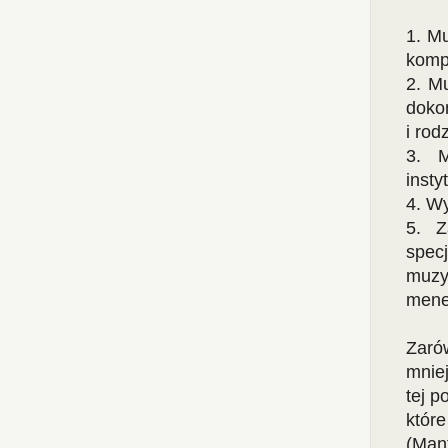
1. M
komp
2. M
dokon
i rod
3. M
insty
4. W
5. Z
spec
muzy
mene
Zaró
mnie
tej p
któr
(Man