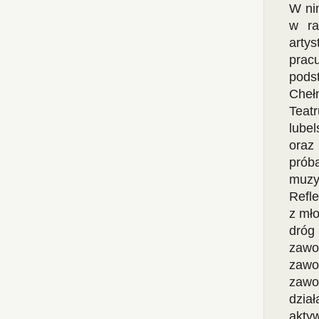
W ni
w ra
arty
prac
pods
Chełm
Teat
lube
oraz
prób
muzy
Refle
z mł
dróg
zawo
zawo
zawo
dzia
akty