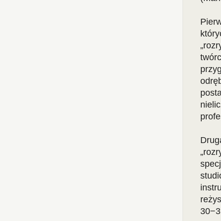
Pier
któr
„roz
twó
przy
odrę
post
niel
profe
Dru
„roz
specj
stud
instr
reżys
30−3