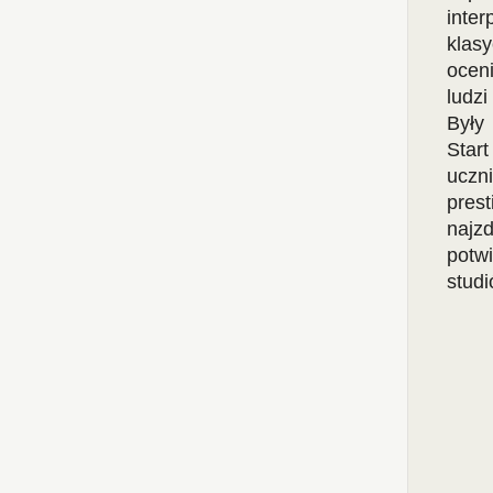
inte
klas
ocen
ludzi
Były
Star
uczn
pres
najz
potwi
studi