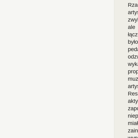
Rza
art
zwy
ale
łąc
był
ped
odz
wyk
pro
muz
art
Res
akt
zap
nie
mia
zai