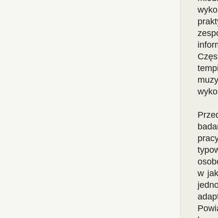
wyko
prak
zesp
infor
Częs
temp
muzy
wyko
Prze
bada
prac
typo
osob
w ja
jedn
adapt
Powi