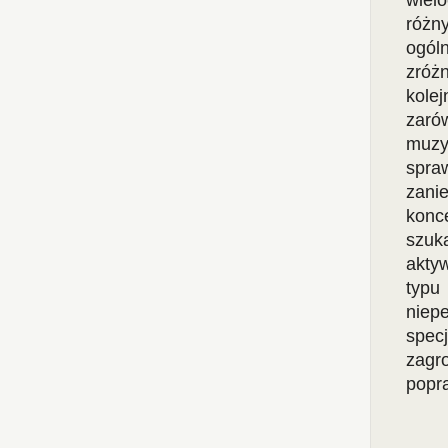
wielo
róż
ogól
zróż
kole
zaró
muzy
spra
zani
konc
szuk
akty
typu
niep
specj
zagr
popra