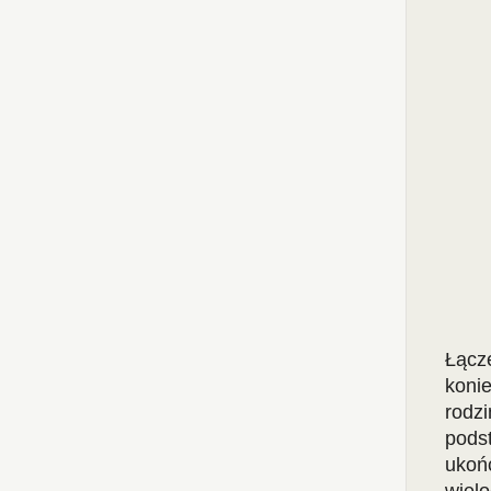
Łącz
koni
rodz
pods
ukoń