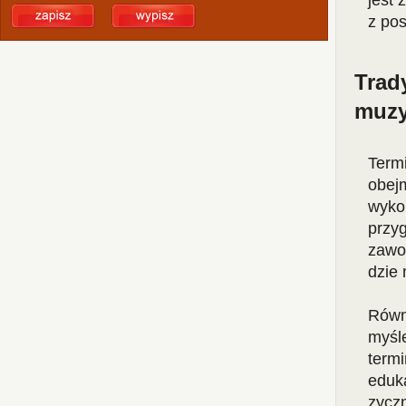
jest 
z po
Trad
muz
Term
obej
wyko
przy
zawo
dzie 
Równ
myśl
term
eduk
zycz