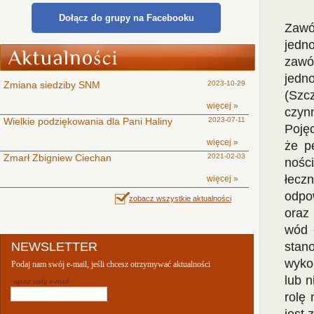
Dołącz do grupy na Facebooku
Zawó
jedn
zawó
jedn
Zmiana siedziby SNM
2023-10-29
(Szc
więcej »
czyn
Wielkie podziękowania dla Pani Haliny
2023-07-11
Pojęc
więcej »
że p
Zmarł Zbigniew Ciechan
2021-02-03
nośc
łecz
więcej »
odpo
zobacz wszystkie aktualności
oraz
wód 
NEWSLETTER
stan
wyko
Podaj nam swój e-mail, jeśli chcesz otrzymywać aktualności
lub n
wpisz swój e-mail:
rolę