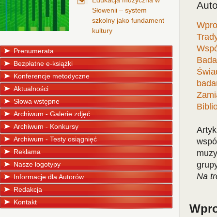
Edukacja muzyczna w
Auto
Słowenii – system
szkolny jako fundament
Wpro
kultury
Trad
Wspó
Prenumerata
Bada
Bezpłatne e-książki
Świa
Konferencje metodyczne
bada
Aktualności
Zamia
Słowa wstępne
Bibli
Archiwum - Galerie zdjęć
Archiwum - Konkursy
Arty
Archiwum - Testy osiągnięć
wspó
Reklama
muzy
grupy
Nasze logotypy
Na t
Informacje dla Autorów
Redakcja
Kontakt
Wpro