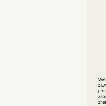
Wie
zaw
pra
zat
zna