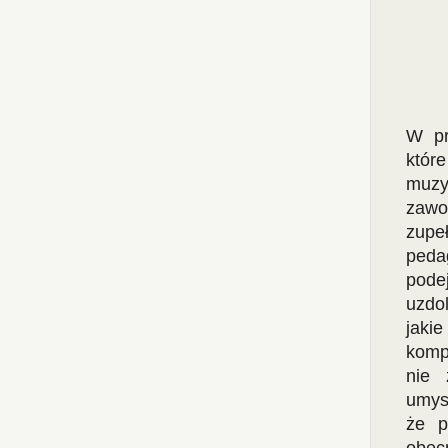
W pr
które
muz
zawo
zupe
peda
pode
uzdol
jaki
komp
nie 
umysł
że p