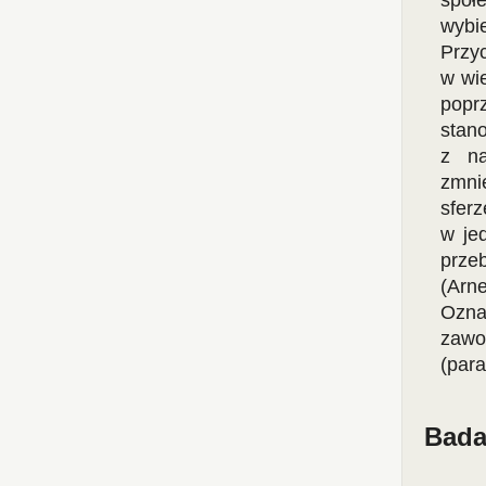
społe
wybi
Przyc
w wie
popr
stano
z na
zmni
sferz
w jed
prze
(Arn
Ozna
zawo
(para
Bada