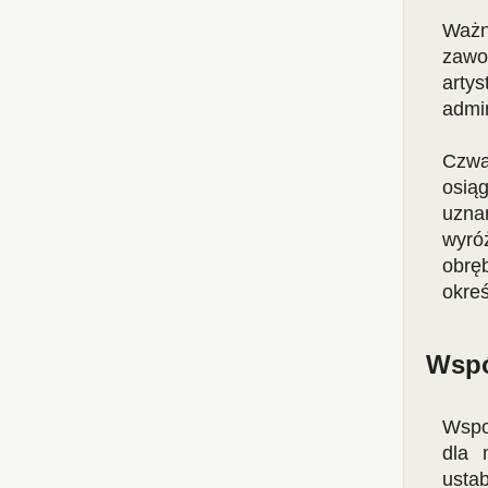
Ważn
zawo
arty
admin
Czwa
osią
uzna
wyró
obręb
okreś
Wspó
Wspo
dla 
ustab