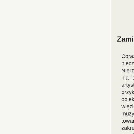
Zami
Cora
niecz
Nier
nia i
arty
przy
opie
więz
muzy
towa
zakr