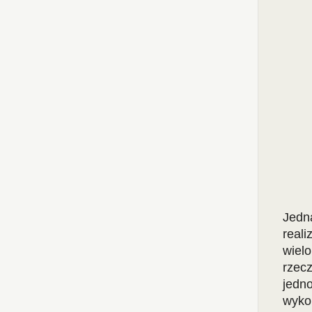
Jed
real
wiel
rzec
jedn
wyko