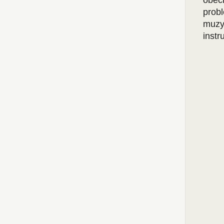
obec
prob
muzy
instr