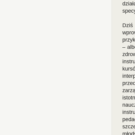
dział
specy
Dziś
wprow
przy
– al
zdro
inst
kur
inte
prze
zarz
isto
nauc
inst
peda
szcz
młod