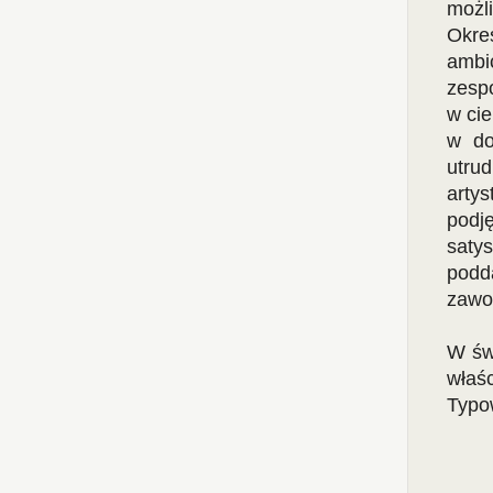
możli
Okre
ambi
zesp
w ci
w do
utrud
arty
podj
saty
podd
zawo
W św
właś
Typow