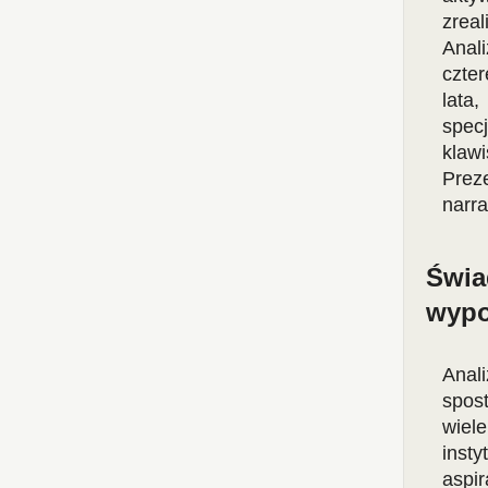
zrea
Anal
czte
lata
spec
klaw
Prez
narra
Świ
wypo
Anal
spos
wiel
insty
aspi