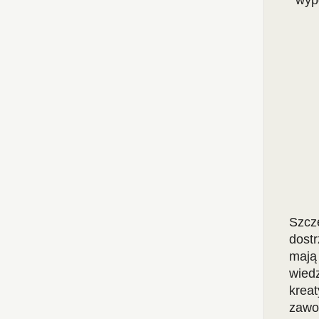
wyp
Szcz
dostr
mają
wied
krea
zawo