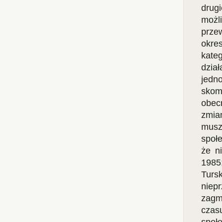
drug
możl
prze
okre
kate
dzia
jedn
skom
obec
zmia
musz
społ
że n
1985
Turs
niep
zagma
czas