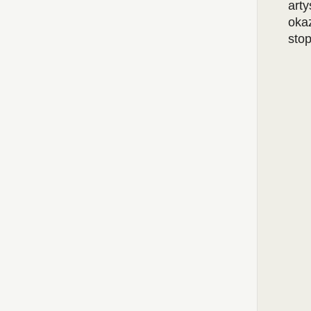
art
oka
stop