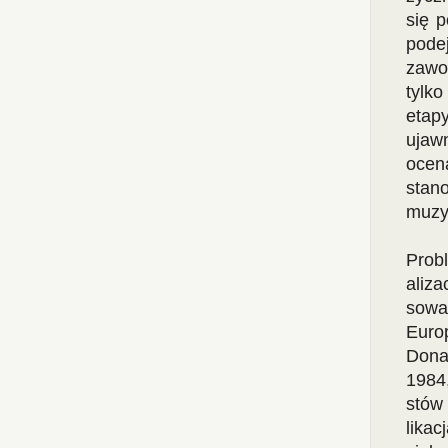
się p
podej
zawo
tylko
etap
ujaw
ocen
stano
muzy
Prob
aliza
sowa
Europ
Dona
1984,
stów
lika