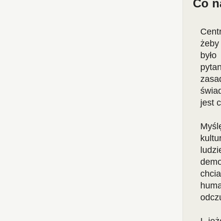
Co n
Centr
żeby
było
pyta
zasa
świa
jest
Myślę
kultu
ludz
demo
chci
huma
odcz