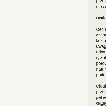
prze
nie 
Brak
Cech
czasu
kszt
uwag
udow
rywa
porów
natu
podda
Ciąg
prze
pełn
ciąg