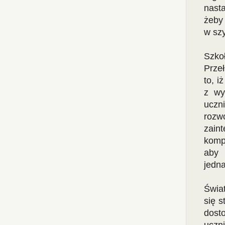
nasta
żeby
w szy
Szko
Prze
to, i
z wy
uczn
rozw
zain
komp
aby 
jedn
Świat
się s
dost