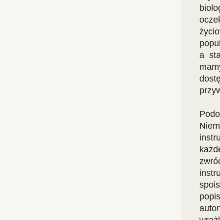
biol
oczek
życio
popul
a st
mamy
dost
przy
Podo
Niemn
instr
każd
zwr
inst
spois
popi
auto