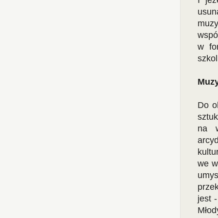
I je
usun
muzy
wspó
w fo
szko
Muz
Do o
sztuk
na w
arcy
kultu
we w
umysł
prze
jest 
Młod