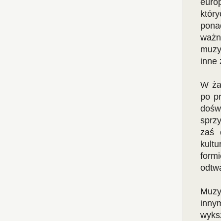
europ
któ
pona
ważne
muzy
inne 
W ża
po pr
dośw
sprz
zaś 
kult
form
odtw
Muzy
inny
wyks