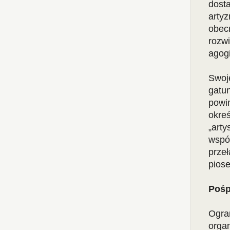
dost
arty
obecn
rozw
agogi
Swoje
gatun
powi
okre
„art
wspó
prze
piose
Pośp
Ogra
orga