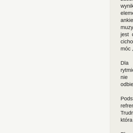
wyni
elem
anki
muzy
jest 
cicho
móc 
Dla 
rytm
nie 
odbie
Pods
refre
Trud
która