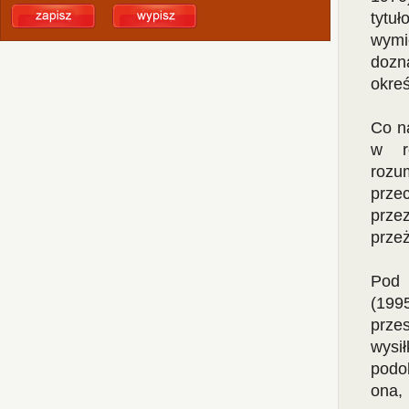
tyt
wymi
dozna
okre
Co na
w ró
rozu
prze
prze
prze
Pod 
(199
prze
wysi
podo
ona,