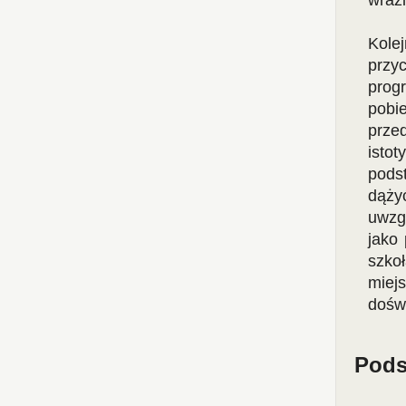
wraż
Kole
przy
prog
pobi
prze
istot
pods
dąży
uwzg
jako
szkoł
miej
dośw
Pod