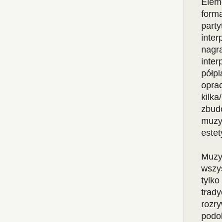
Elem
form
part
inte
nagr
inte
półp
opra
kilk
zbud
muzy
este
Muzy
wszy
tylk
trad
rozr
podo