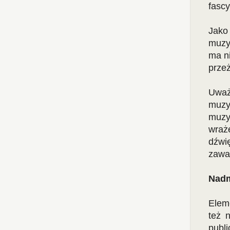
fascy
Jako
muzyc
ma n
przeż
Uważ
muzy
muzy
wraż
dźwi
zawa
Nadm
Elem
też 
publ