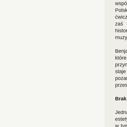
wspó
Pols
ćwic
zaś 
hist
muzyc
Benja
które
przy
sta
poz
przes
Brak
Jedn
estet
w ty