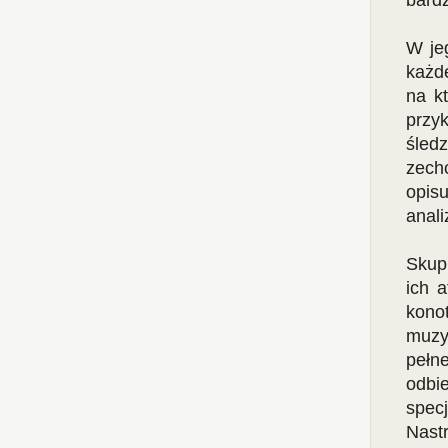
bardz
W je
każd
na k
przy
śled
zech
opis
anali
Skup
ich a
kono
muzy
pełne
odbie
spec
Nast