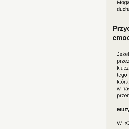
Mogą
duch
Przy
emoc
Jeże
prze
klucz
tego
która
w na
przem
Muzy
W XX