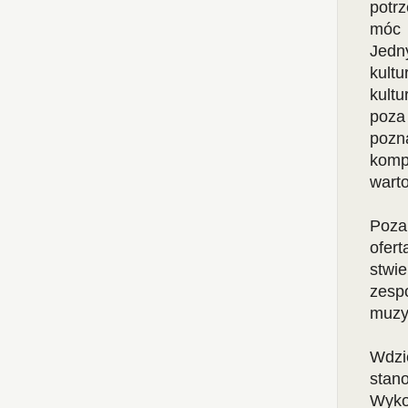
potr
móc 
Jedn
kult
kult
poza
pozn
komp
warto
Poza
ofert
stwie
zesp
muzyk
Wdzi
stan
Wyko