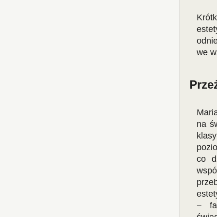
Krót
este
odnie
we w
Przeż
Mari
na ś
klas
pozi
co d
wspó
prze
estet
− fa