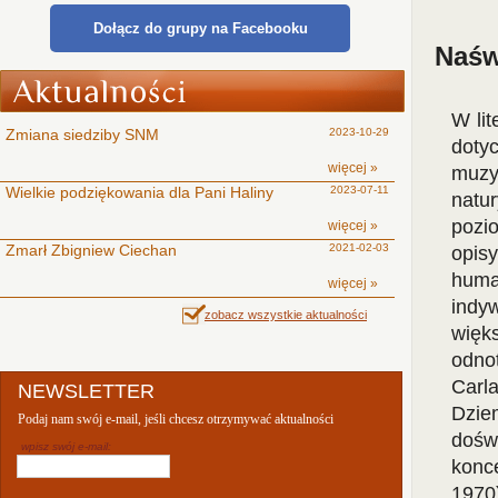
Dołącz do grupy na Facebooku
Naśw
W li
Zmiana siedziby SNM
2023-10-29
doty
więcej »
muzyk
Wielkie podziękowania dla Pani Haliny
2023-07-11
natu
pozi
więcej »
Zmarł Zbigniew Ciechan
2021-02-03
opis
huma
więcej »
indy
zobacz wszystkie aktualności
więk
odno
Carl
NEWSLETTER
Dzi
Podaj nam swój e-mail, jeśli chcesz otrzymywać aktualności
dośw
wpisz swój e-mail:
konc
1970)