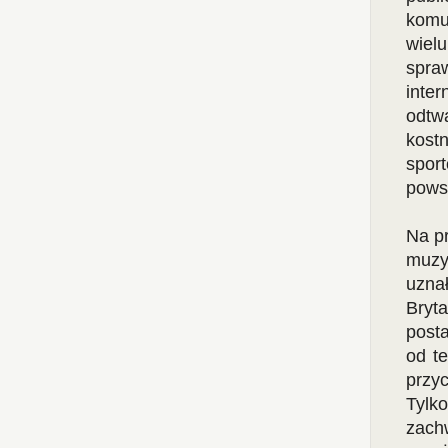
komu
wiel
spra
inte
odtwa
kost
spor
powst
Na pr
muzy
uzna
Bryta
post
od te
przy
Tylk
zach