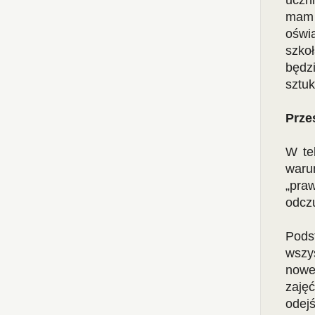
uczn
mam 
oświ
szko
będz
sztuk
Prze
W te
waru
„praw
odcz
Pods
wszy
nowe
zaję
odej