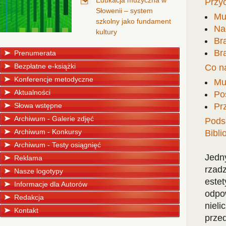
Edukacja muzyczna w
Przy
Słowenii – system
Muz
szkolny jako fundament
Na
kultury
Br
Br
Prenumerata
Bezpłatne e-książki
Co n
Konferencje metodyczne
Mu
Aktualności
Poś
Słowa wstępne
Pr
Archiwum - Galerie zdjęć
Pods
Archiwum - Konkursy
Bibli
Archiwum - Testy osiągnięć
Jedn
Reklama
rzad
Nasze logotypy
este
Informacje dla Autorów
odpo
Redakcja
nieli
Kontakt
przed