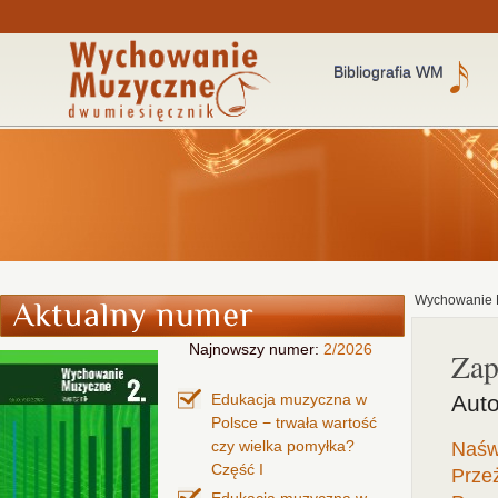
Bibliografia WM
Wychowanie 
Najnowszy numer:
2/2026
Zap
Edukacja muzyczna w
Auto
Polsce − trwała wartość
czy wielka pomyłka?
Naśw
Część I
Przeż