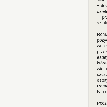
świad
− doz
dzie
− pr
sztuk
Roma
pozy
wnik
prze
este
któr
wiel
szcz
este
Roma
tym u
Pocz