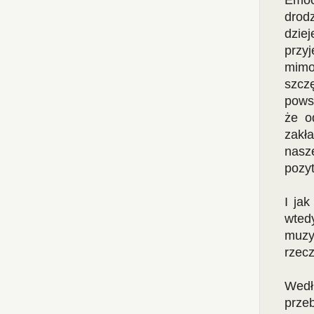
Emoc
drod
dzie
przyj
mimo
szcz
pows
że o
zakła
nasz
pozy
I ja
wted
muzy
rzec
Wedł
prze