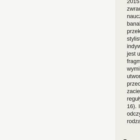
2015
zwra
nauc
bana
prze
styl
indy
jest 
fragm
wymi
utwo
prze
zacie
reguł
16).
odcz
rodza