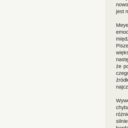
nowo
jest
Meyer
emoc
międ
Pisz
więk
nast
że p
czeg
źród
najcz
Wywód
chyb
różni
siln