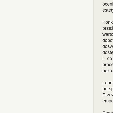
ocen
estet
Konk
prze
wart
dopo
dośw
dostę
i co
proc
bez 
Leona
pers
Prze
emoc