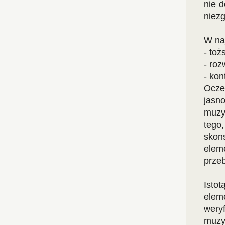
nie 
niez
W na
- toż
- roz
- kon
Ocze
jasn
muzyc
tego
skon
elem
prze
Isto
elem
wery
muzy