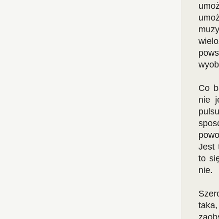
umoż
umoż
muzy
wiel
pows
wyobr
Co b
nie 
puls
spos
powo
Jest
to s
nie.
Szer
taka
zaob