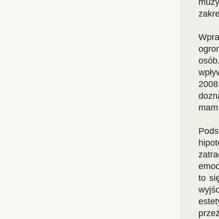
muzy
zakre
Wpra
ogro
osób
wpły
2008
dozn
mam 
Pods
hipo
zatr
emoc
to si
wyjś
este
prze