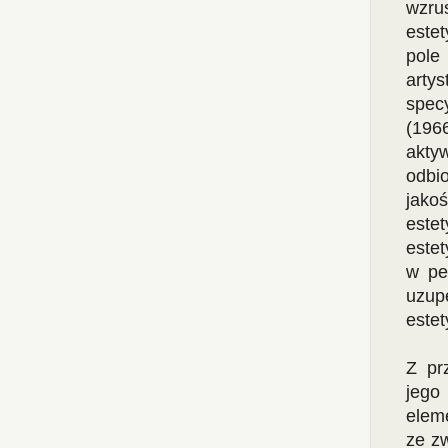
wzru
este
pole
arty
specy
(196
akty
odbi
jakoś
este
estet
w pe
uzup
este
Z pr
jego
elem
ze z