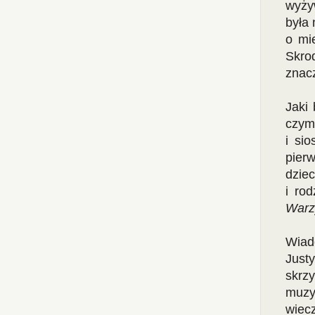
wyżyw
była 
o mi
Skro
znac
Jaki 
czym 
i si
pier
dziec
i ro
Warzy
Wiad
Just
skrzy
muzy
wiec