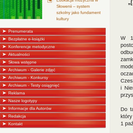
Edukacja muzyczna w
„[
Słowenii – system
szkolny jako fundament
kultury
Prenumerata
W 18
Bezpłatne e-książki
pos
Konferencje metodyczne
odbu
Aktualności
zamk
Słowa wstępne
mode
Archiwum - Galerie zdjęć
ocza
Archiwum - Konkursy
Czesi
Archiwum - Testy osiągnięć
i Nie
Reklama
przys
Nasze logotypy
Informacje dla Autorów
Do t
który
Redakcja
1 pa
Kontakt