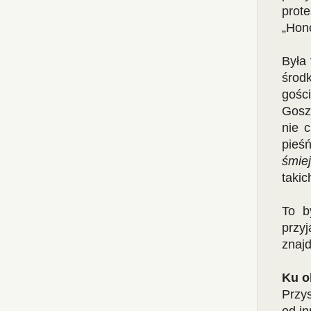
prot
„Hono
Była 
środ
gości
Gosz
nie 
pieś
śmiej
takic
To b
przy
znajd
Ku o
Przys