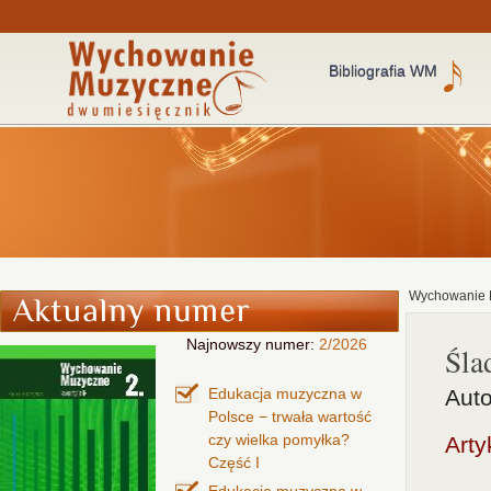
Bibliografia WM
Wychowanie 
Najnowszy numer:
2/2026
Śla
Edukacja muzyczna w
Auto
Polsce − trwała wartość
czy wielka pomyłka?
Arty
Część I