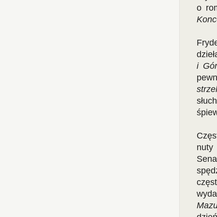
o ro
Konce
Fryde
dzieł
i Gór
pewn
strz
słuc
śpiew
Częst
nuty
Sena
spęd
częst
wyda
Mazu