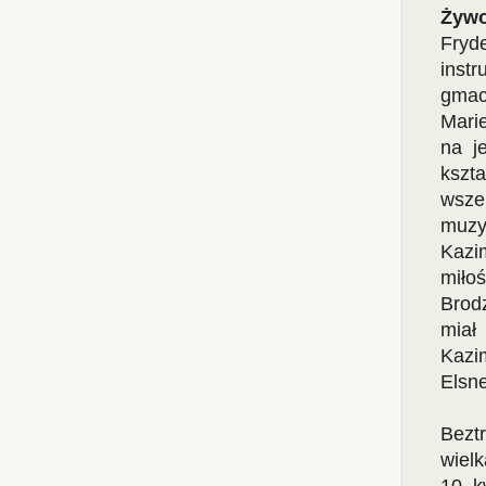
Żywo
Fryd
inst
gmac
Mari
na j
kszta
wsze
muzy
Kazi
miło
Brodz
miał
Kazi
Elsn
Bezt
wielk