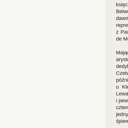
księ
Belw
dawn
repr
z Pa
de Mo
Mają
arys
dedy
Czet
późni
u Kl
Lewa
i pew
czter
jedn
śpiew