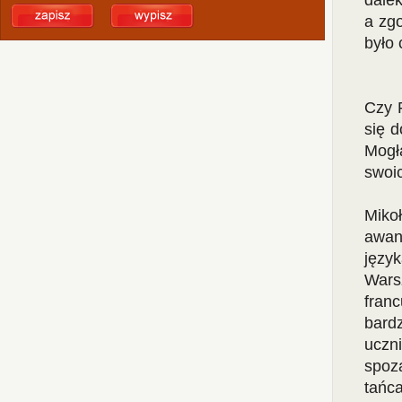
dalek
a zgo
było 
Czy F
się d
Mogł
swoic
Miko
awan
języ
Wars
franc
bard
uczn
spoz
tańc