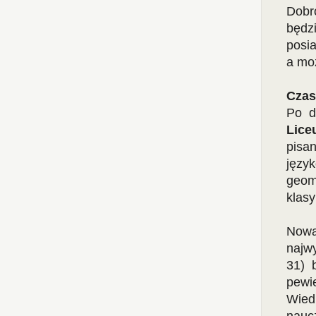
Dobr
będz
posi
a mo
Czas
Po d
Lice
pisa
język
geome
klasy
Nowa
najwy
31) 
pewi
Wied