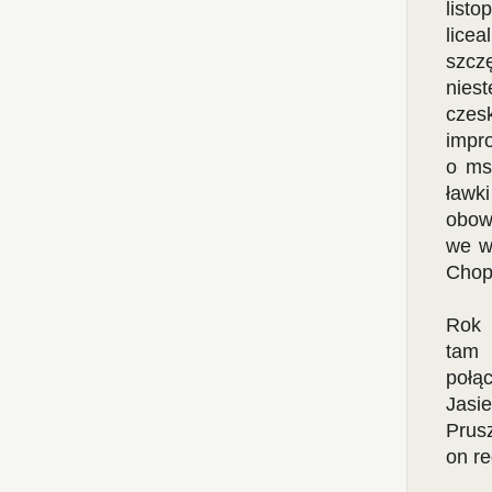
list
lice
szcz
nies
czes
impro
o ms
ławk
obowi
we w
Chop
Rok 
tam 
połą
Jas
Prusz
on r