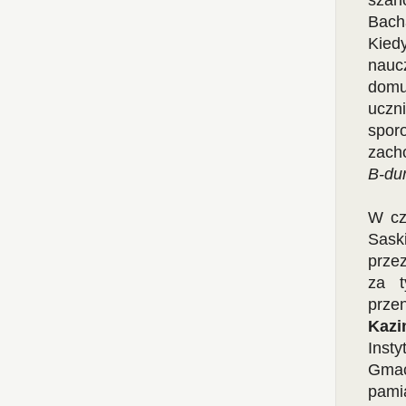
szan
Bach
Kied
nauc
domu
uczn
spor
zach
B-du
W cz
Sask
prze
za t
prz
Kazi
Inst
Gmac
pami