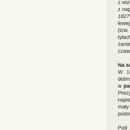
z wiz
z na
1827
lewe
(tzw
tyłac
zani
czas
Na s
W 18
dobro
w
pa
Prez
napis
mały
podob
Pod 