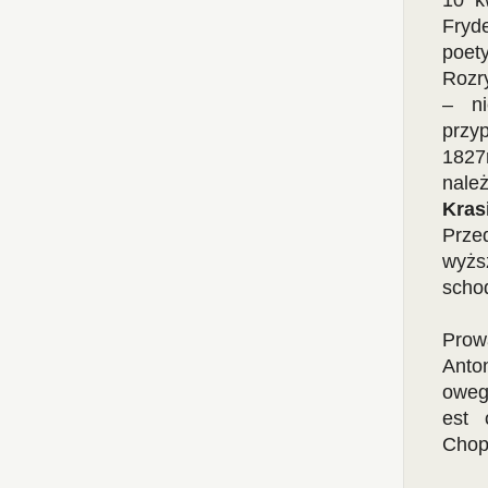
10 k
Fryd
poet
Rozry
– ni
przy
1827
nale
Kras
Prze
wyżs
scho
Prow
Anto
oweg
est 
Chop