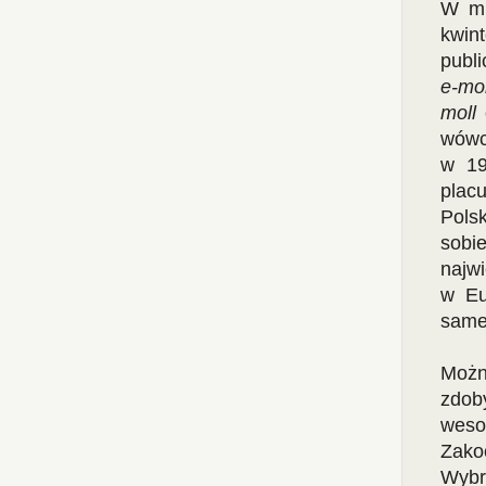
W mu
kwin
publ
e-mol
moll
wówc
w 19
plac
Polsk
sobi
najw
w Eu
same
Możn
zdob
weso
Zako
Wybr