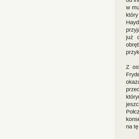
od in
w mu
któr
Hayd
przyj
już 
obrę
przyk
Z os
Fryd
okaz
prze
któr
jesz
Poł
kons
na tę