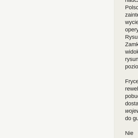
nauc
Pols
zain
wyci
ope
Rysu
Zamk
wido
rysun
pozi
Fryce
rewe
pobu
dost
woje
do g
Nie 