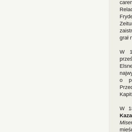
carem
Rela
Fryd
Zeit
zaist
grał 
W 1
prze
Elsn
najw
o po
Prze
Kapit
W 18
Kaza
Mise
mieś