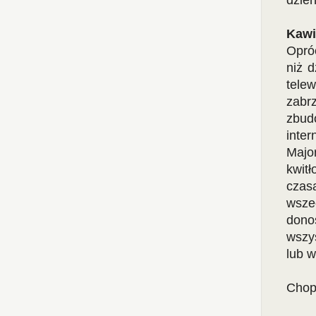
dzień
Kawi
Opró
niż d
telew
zabr
zbud
inte
Majo
kwit
cza
wsze
dono
wszys
lub w
Chopi