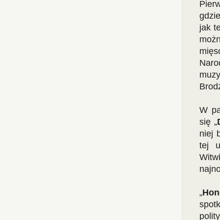
Pier
gdzi
jak t
możn
mięs
Naro
muzy
Brod
W pa
się „
niej 
tej 
Witw
najn
„
Hon
spot
poli