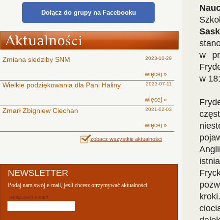
Nauc
Dołącz do grupy na Facebooku
Szko
Sask
stano
w pr
Zmiana siedziby SNM
2023-10-29
Fryde
więcej »
w 18
Wielkie podziękowania dla Pani Haliny
2023-07-11
więcej »
Fryde
Zmarł Zbigniew Ciechan
2021-02-03
częs
niest
więcej »
pojaw
zobacz wszystkie aktualności
Angl
istn
NEWSLETTER
Fryc
pozw
Podaj nam swój e-mail, jeśli chcesz otrzymywać aktualności
krok
wpisz swój e-mail:
cioc