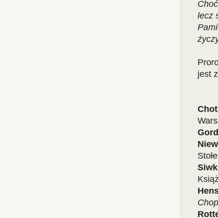
Choć
lecz 
Pamię
życz
Proro
jest 
Cho
Wars
Gord
Niew
Stoł
Siw
Ksią
Hens
Chop
Rott