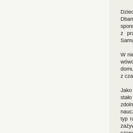
Dziec
Dban
spore
z pr
Samu
W nie
wówc
domu,
z cz
Jako
stało
zdol
nauc
typ 
zaży