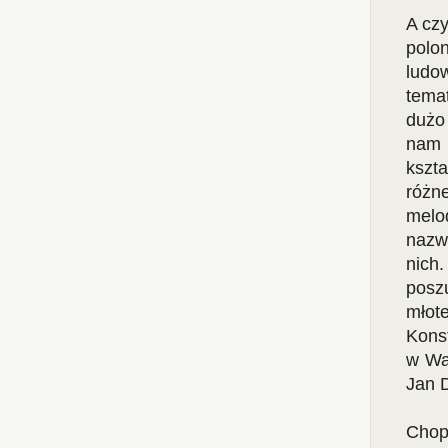
A czy
polo
ludow
tema
dużo
nam 
kszta
różne
melo
nazw
nich
posz
młot
Konst
w Wa
Jan 
Chopi