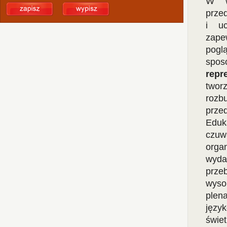
W wy
prze
i uc
zape
pogl
spo
repr
twor
rozb
prze
Eduk
czuw
orga
wyda
przeb
wyso
plen
języ
świe