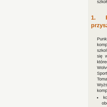
szkoł
1. P
przys
Punk
komp
szko
się 
któr
Wolv
Spor
Tomas
Wyżs
kompe
k
ob