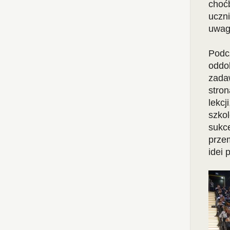
choć
uczn
uwag
Podc
oddo
zada
stro
lekc
szkol
suk
przem
idei 