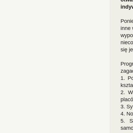
indy
Poni
inne 
wypow
niec
się j
Prog
zaga
1. P
kszta
2. W
plac
3. Sy
4. N
5. S
samor