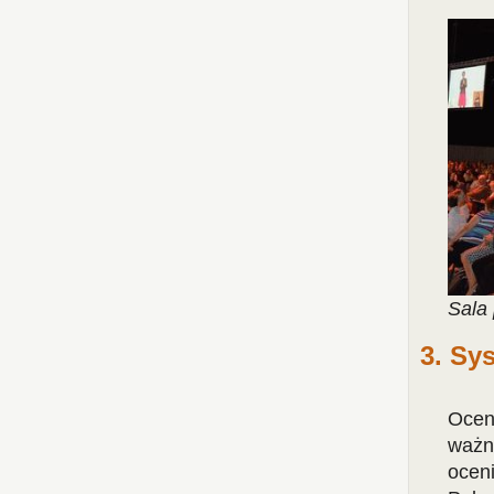
Sala
3. Sy
Ocen
ważn
ocen