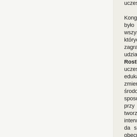
ucze
Kong
był
wszy
któr
zagr
udzi
Rost
ucze
eduk
zmie
środ
spos
przy 
twor
inte
da s
obec