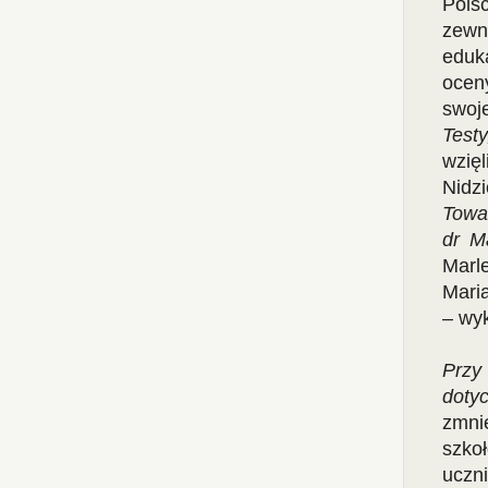
Pols
zewn
eduk
ocen
swoj
Test
wzię
Nidz
Towa
dr M
Marl
Mari
– wy
Przy
doty
zmni
szko
uczn