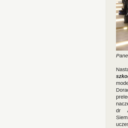
Panel
Nasta
szko
mode
Dora
prele
nacz
dr 
Siem
ucze