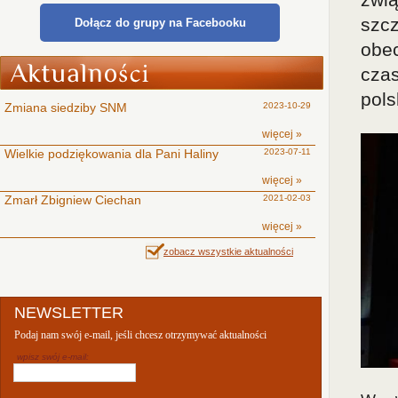
szc
Dołącz do grupy na Facebooku
obec
cza
pols
Zmiana siedziby SNM
2023-10-29
więcej »
Wielkie podziękowania dla Pani Haliny
2023-07-11
więcej »
Zmarł Zbigniew Ciechan
2021-02-03
więcej »
zobacz wszystkie aktualności
NEWSLETTER
Podaj nam swój e-mail, jeśli chcesz otrzymywać aktualności
wpisz swój e-mail: