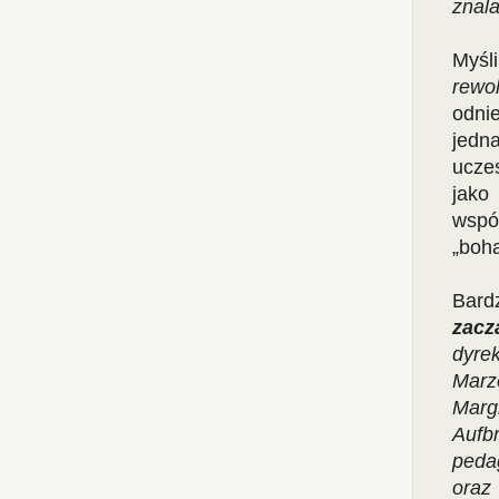
znala
Myśli
rewo
odnie
jedna
uczes
jak
wspó
„boha
Bard
zacz
dyre
Marz
Marg
Aufb
peda
oraz