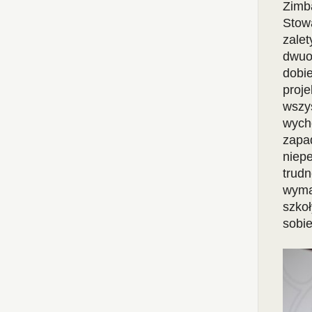
Zim
Stow
zale
dwuo
dobi
proj
wszy
wych
zapa
niepe
trud
wyma
szkoł
sobie