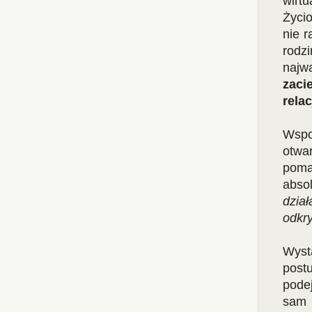
wirt
Życi
nie 
rodz
najw
zaci
rela
Wspom
otwa
pomag
absol
dzia
odkry
Wyst
postu
pode
sam 