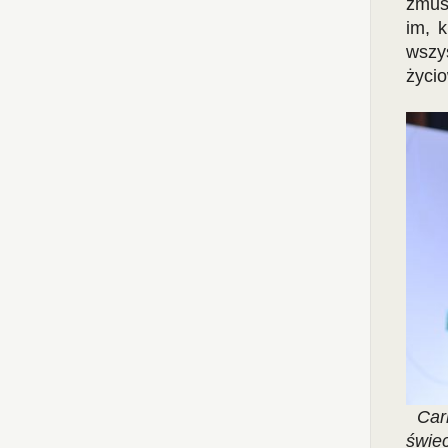
zmus
im, 
wszy
życi
Carl
świe