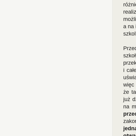
różn
real
możl
a na 
szkol
Prze
szko
prze
i ca
uświ
więc 
że t
już d
na m
prze
zako
jedn
otw