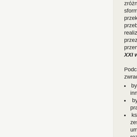
zróż
sfor
prze
prze
reali
prze
prze
XXI 
Podc
zwra
by
in
b
pr
k
ze
um