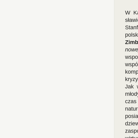
W Ka
sław
Stan
polsk
Zimb
nowej
wspo
współ
komp
kryz
Jak 
młod
czas
natu
posi
dziew
zasp