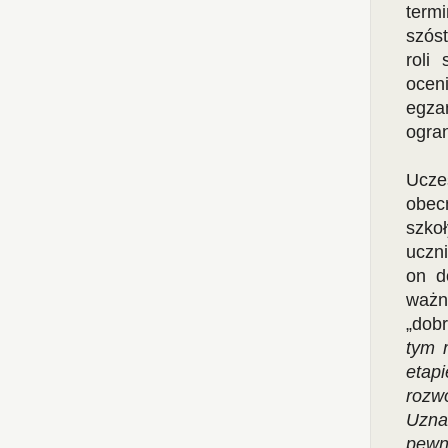
term
szós
roli
ocen
egza
ogra
Ucze
obec
szko
uczn
on do
ważn
„dobr
tym 
etap
rozw
Uzna
pewn