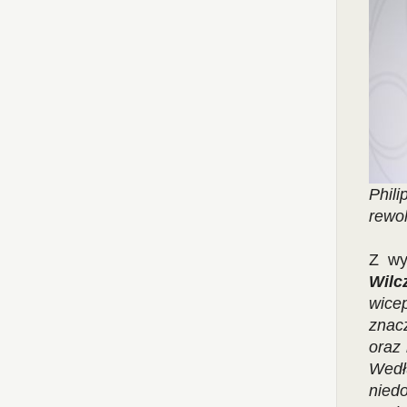
Phil
rewol
Z wy
Wilc
wice
znac
oraz
Wedł
nied