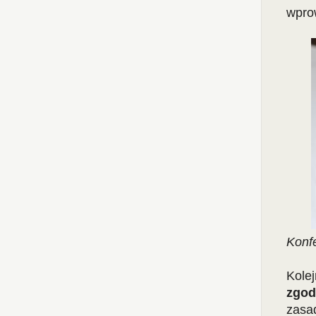
wpro
Konf
Kole
zgod
zasa