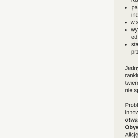
ro
pa
in
w 
wy
ed
st
pr
Jedn
rank
twier
nie s
Prob
inno
otwa
Obyw
Alic