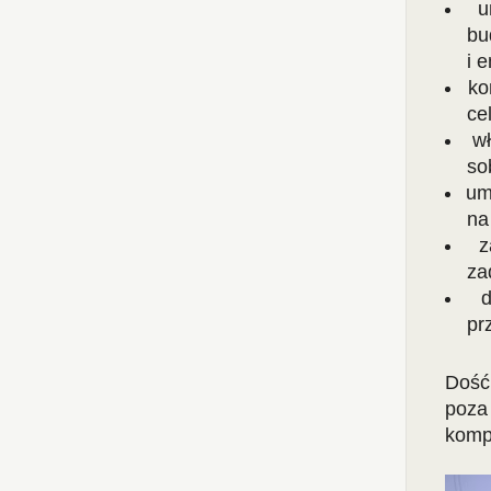
u
bu
i e
ko
ce
w
so
um
na
z
za
pr
Dość
poza 
kom