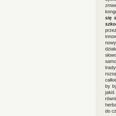
zmie
kongr
się 
szko
prze
inno
now
dzia
słowo
samo
trad
rozs
całki
by b
jaki
rów
herb
do cz