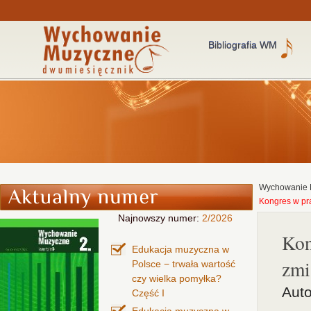
Bibliografia WM
Wychowanie 
Kongres w pr
Najnowszy numer:
2/2026
Kon
Edukacja muzyczna w
zmi
Polsce − trwała wartość
czy wielka pomyłka?
Auto
Część I