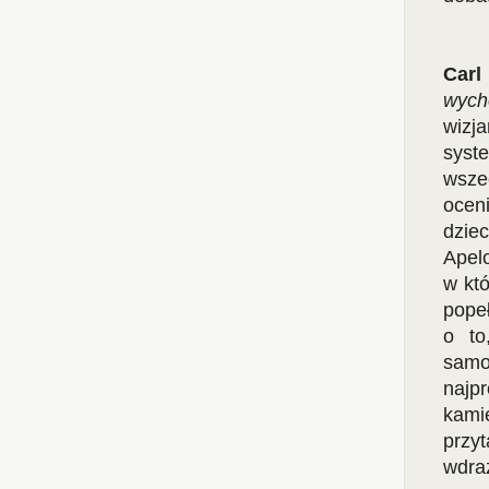
Carl
wych
wizj
syst
wsze
ocen
dzie
Apel
w któ
pope
o to
samo
najp
kamie
przy
wdra