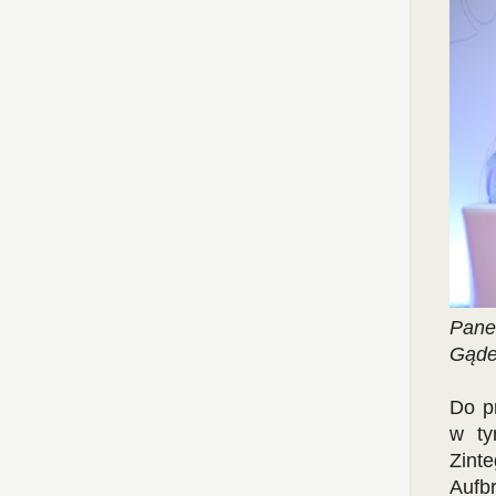
Pane
Gąde
Do p
w t
Zint
Aufb