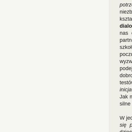
potr
niez
kszt
dial
nas 
part
szko
pocz
wyzw
pode
dobr
test
inicj
Jak m
silne
W je
się 