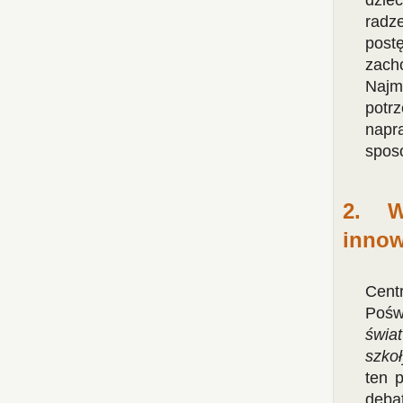
dzie
radz
post
zacho
Najm
potr
napr
spos
2. W
innow
Cent
Pośw
świat
szko
ten p
debat