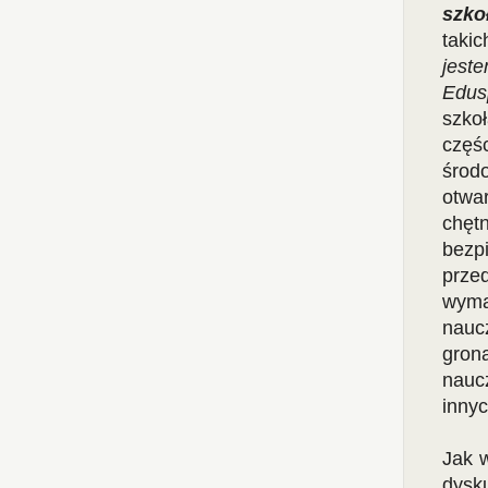
szko
takic
jest
Edus
szkoł
częśc
środo
otwa
chęt
bezp
przed
wyma
nauc
gron
nauc
innyc
Jak 
dysk