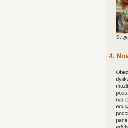
Sesja
4. No
Obec
dysk
możl
post
nauc
eduka
podc
pan
eduk