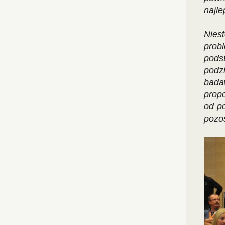
najle
Nies
prob
pods
podz
bada
propo
od p
pozo