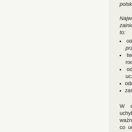
polsk
Naj
zain
to:
od
pr
tw
ro
od
uc
odc
za
W d
uchy
ważn
co u