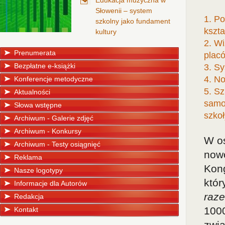
Edukacja muzyczna w
Słowenii – system
1. Po
szkolny jako fundament
kszta
kultury
2. Wi
Prenumerata
plac
Bezpłatne e-książki
3. Sy
4. N
Konferencje metodyczne
5. Sz
Aktualności
samor
Słowa wstępne
szkoł
Archiwum - Galerie zdjęć
Archiwum - Konkursy
W os
Archiwum - Testy osiągnięć
now
Reklama
Kon
Nasze logotypy
któr
Informacje dla Autorów
raz
Redakcja
100
Kontakt
zwi