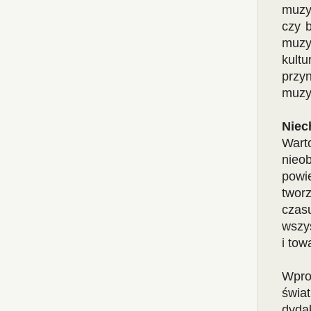
muzy
czy 
muzy
kultu
przyn
muzy
Niec
Wart
nieo
powi
twor
czas
wszys
i tow
Wpro
świat
dyda