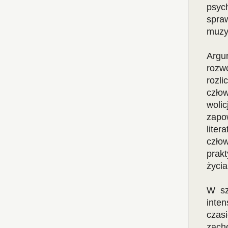
psyc
spra
muzy
Argu
rozw
rozl
czło
woli
zapo
lite
czło
prakt
życia
W sz
inte
czas
zach