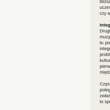
bli
uczes
czy a
Inte
Drug
muzyc
tu po
inte
prob
kult
pier
międ
Częs
pole
zwłas
to sp