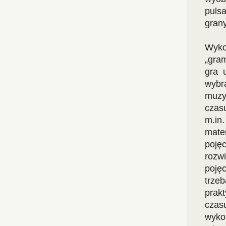
puls
grany
Wyko
„gram
gra 
wybr
muzyc
czasu
m.in
mate
poję
rozw
poję
trze
prak
czas
wykon