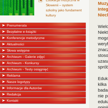
Edukacja muzyczna w
Muzy
Słowenii – system
Inte
szkolny jako fundament
Niec
kultury
Prenumerata
Wiel
Bezpłatne e-książki
Niek
mogą
Konferencje metodyczne
wery
Aktualności
znac
Słowa wstępne
stos
Archiwum - Galerie zdjęć
uzas
Archiwum - Konkursy
sprób
Archiwum - Testy osiągnięć
Reklama
Eduka
Nasze logotypy
kilka
Informacje dla Autorów
badan
Redakcja
nie 
Kontakt
eduk
opini