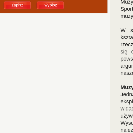
Muzy
Spor
muzyk
W sy
kszt
rzec
się 
pow
argum
nasz
Muzy
Jedn
eksp
wida
używa
Wysu
nal