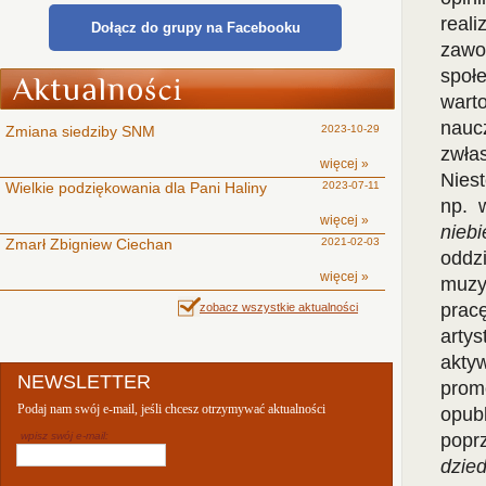
real
Dołącz do grupy na Facebooku
zaw
społ
wart
nauc
Zmiana siedziby SNM
2023-10-29
zwłas
więcej »
Niest
Wielkie podziękowania dla Pani Haliny
2023-07-11
np.
więcej »
niebi
Zmarł Zbigniew Ciechan
2021-02-03
oddz
więcej »
muzyc
prac
zobacz wszystkie aktualności
arty
akty
NEWSLETTER
prom
Podaj nam swój e-mail, jeśli chcesz otrzymywać aktualności
opu
wpisz swój e-mail:
popr
dzie