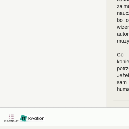
zajm
nauc
bo o
wize
auto
muzyc
Co 
koni
potr
Jeże
sam 
human