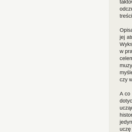
takt
odcz
treś
Opisa
jej a
Wyks
w pra
cele
muzy
myśle
czy w
A co 
doty
uczą
hist
jedyn
uczę