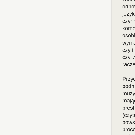
odpo
języ
czyn
komp
osob
wyma
czyl
czy 
racze
Przy
podn
muzy
mają
pres
(czy
pows
proc