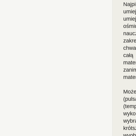
Najp
umie
umiej
ośmi
nauc
zakr
chwa
całą
mate
zani
matem
Może
(pul
(tem
wyko
wybra
krót
wyob