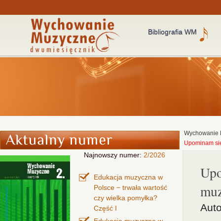
Bibliografia WM
Wychowanie 
Upominam się
Najnowszy numer:
2/2026
Upo
Edukacja muzyczna w
muz
Polsce − trwała wartość
czy wielka pomyłka?
Auto
Część I