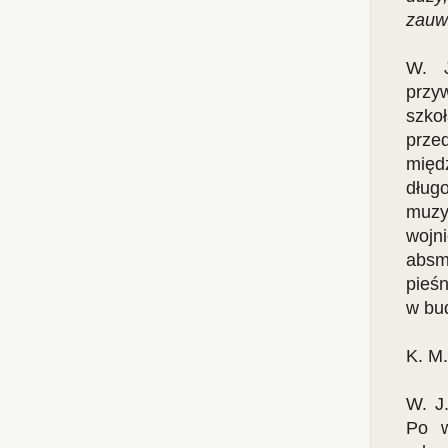
zauwa
W. J
przy
szko
prz
międ
dług
muzy
wojn
absma
pieś
w bu
K. M
W. J.
Po w