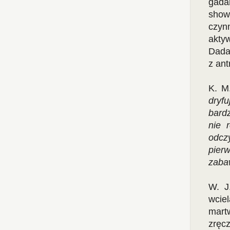
gadan
show
czynn
akty
Dadak
z ant
K. M
dryf
bard
nie 
odcz
pier
zaba
W. J
wciel
mart
zręc