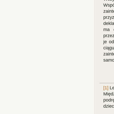
Wsp
zain
przy
dekla
ma o
prze
je o
ciąg
zain
samor
[1]
Le
Międ
podrę
dziec