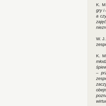
K. M
gry i
a cz
zaję
niez
W. J.
zesp
K. M
młodz
śpie
– pr
zesp
zacz
obej
pozn
wirtu