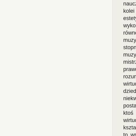
naucz
kole
este
wyko
równ
muzy
stop
muzy
mist
praw
rozu
wirt
dzied
niek
post
ktoś
wirt
kszta
to w