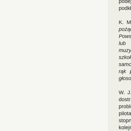
pode
podkł
K. M
pożą
Pows
lub
muzy
szkoł
samor
rąk 
głos
W. J
dost
prob
pilo
stop
kolej