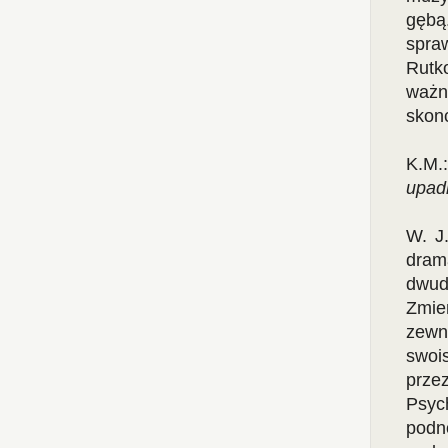
gębą
spra
Rutk
waż
skonc
K.M.
upad
W. J.
dra
dwud
Zmie
zewnę
swoi
przez
Psyc
podno