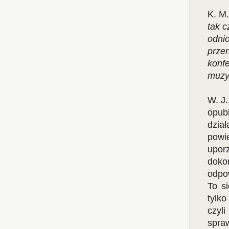
K. M
tak 
odni
przen
konfe
muzy
W. J.
opub
dzia
powi
upor
doko
odpo
To s
tylko
czyl
spra