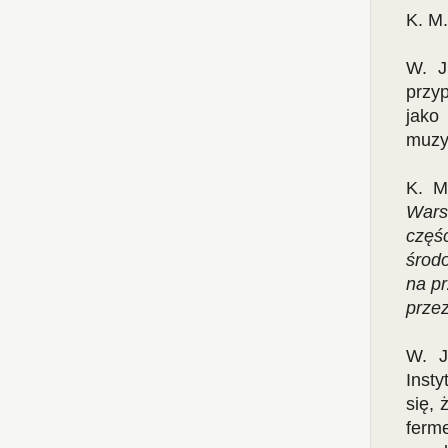
K. M
W. J
przy
jako
muzyc
K. M
Wars
częśc
środo
na pr
prze
W. J
Insty
się,
ferme