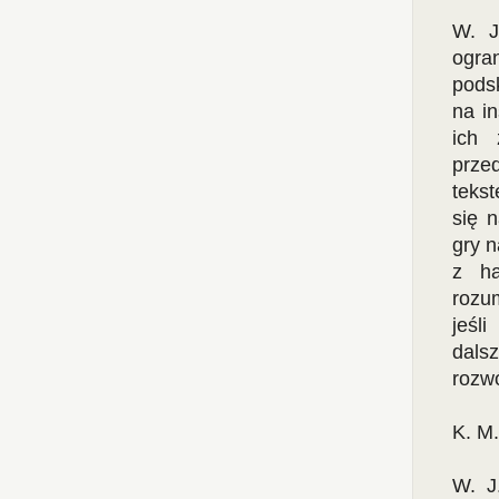
W. J
ogra
podsk
na in
ich 
prze
teks
się 
gry n
z ha
rozu
jeśl
dals
rozwó
K. M
W. J