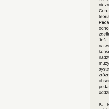
nieza
Gord
teor
Peda
odn
zdef
Jeśl
najw
kons
nadz
muzy
syst
zróż
obse
peda
oddzi
K. 