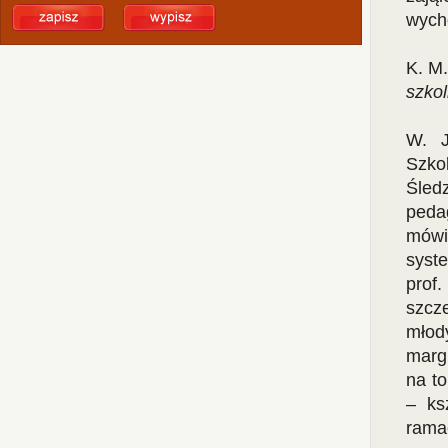
wych
K. M
szkol
W. J
Szko
Śled
peda
mówi
syst
prof
szcz
młod
marg
na to
– ks
ramac