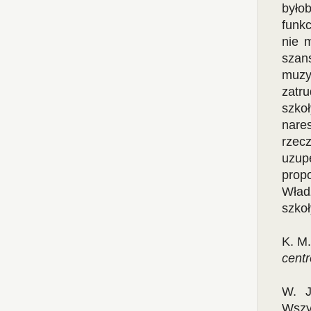
byłob
funk
nie 
szans
muzy
zatru
szko
nare
rzecz
uzupe
prop
Wład
szko
K. M
centr
W. J
Wszy