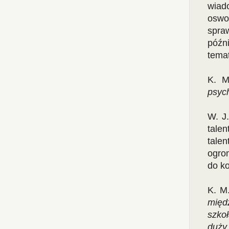
wiad
oswo
spra
późn
tema
K. 
psyc
W. J.
talen
tale
ogro
do k
K. M
międ
szko
duży