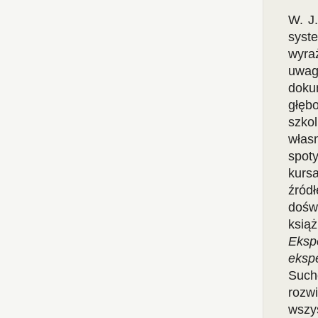
W. J
syst
wyra
uwag
doku
głęb
szko
włas
spot
kurs
źród
dośw
ksią
Eksp
eksp
Sucho
rozw
wszys