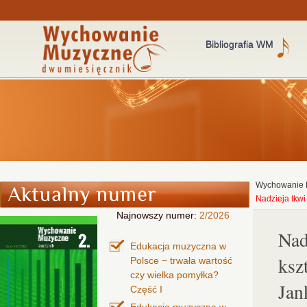
Bibliografia WM
Wychowanie 
Nadzieja tkw
Najnowszy numer:
2/2026
Nad
Edukacja muzyczna w
ksz
Polsce − trwała wartość
czy wielka pomyłka?
Jan
Część I