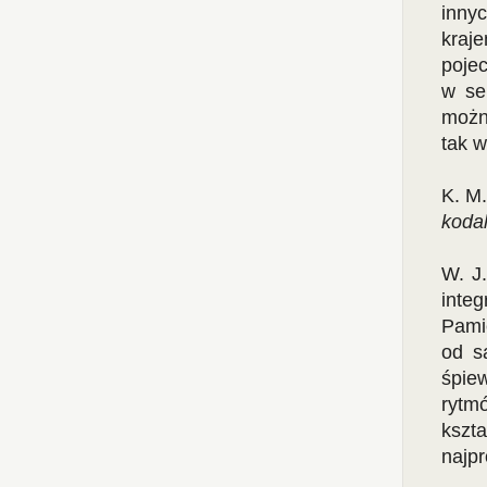
inny
kraj
poje
w se
możn
tak w
K. M.
koda
W. J.
inte
Pami
od s
śpie
rytmó
kszta
najpr