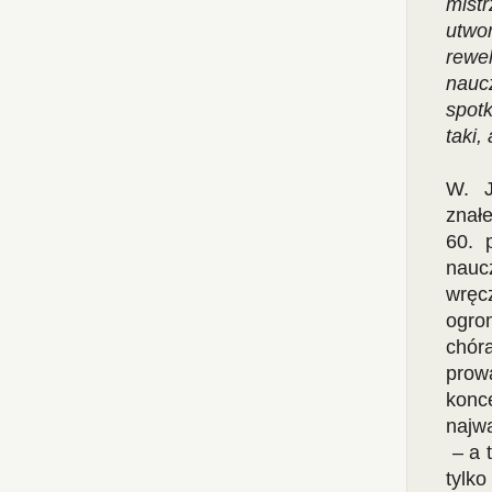
mist
utwo
rewe
nauc
spotk
taki,
W. J
znałe
60. 
nauc
wręc
ogro
chór
prowa
konc
najw
– a t
tylk