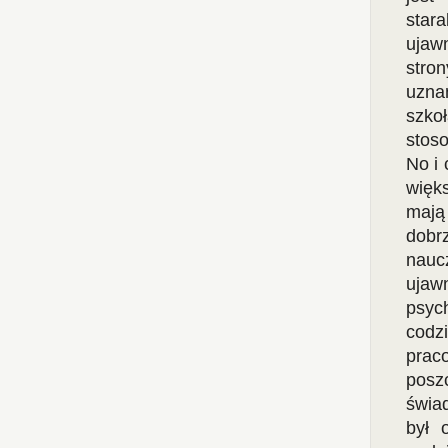
star
ujaw
stro
uzna
szko
stos
No i 
więk
mają
dobrz
nauc
ujawn
psych
codz
prac
posz
świa
był 