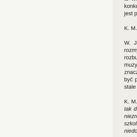
konku
jest 
K. M
W. J
rozm
rozb
muzy
znacz
być 
stale
K. M
tak d
niez
szko
niedo