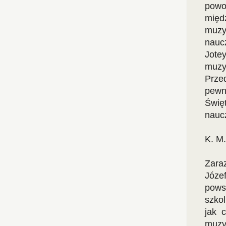
powo
międ
muzy
nauc
Jotey
muzy
Przed
pewn
Święt
nauc
K. M.
Zara
Józe
pows
szko
jak 
muzy