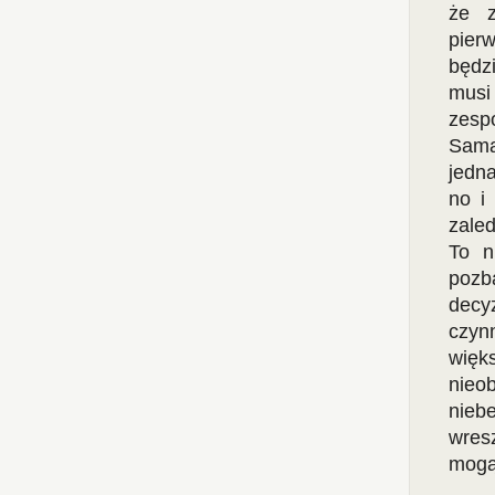
że z
pierw
będzi
musi
zesp
Sama
jedna
no i
zaled
To n
pozb
decy
czyn
więk
nieo
nieb
wres
mogą