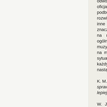
odwo
ofic
podb
rozw
inne
znac
na m
ogóln
muzy
na m
sytu
każd
nastą
K. M.
spra
lepie
W. J