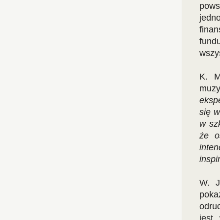
pows
jedn
fina
fund
wszys
K. 
muzy
eksp
się 
w sz
że o
inten
insp
W. J
poka
odru
jest