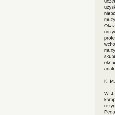
ucze
uzys
niep
muzy
Okaz
nazy
prof
wcho
muzy
skup
eksp
analo
K. M
W. J.
kompe
rezyg
Peda