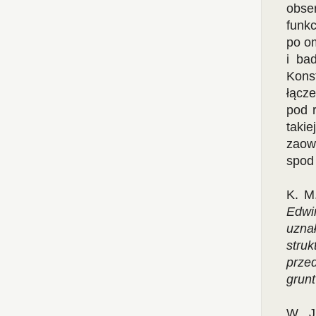
obse
funk
po om
i ba
Kons
łącze
pod 
takie
zaow
spod 
K. M
Edwin
uzn
struk
prze
grunt
W. J