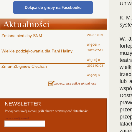
Uniwe
Dołącz do grupy na Facebooku
K. M
syst
Zmiana siedziby SNM
2023-10-29
W. J
więcej »
forte
Wielkie podziękowania dla Pani Haliny
2023-07-11
muzy
teat
więcej »
Zmarł Zbigniew Ciechan
2021-02-03
wielk
trze
więcej »
lub 
zobacz wszystkie aktualności
wspó
Dost
praw
NEWSLETTER
prze
Podaj nam swój e-mail, jeśli chcesz otrzymywać aktualności
prze
wpisz swój e-mail:
lata
zają