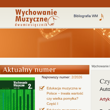
Bibliografia WM
Wychowanie 
Najnowszy numer:
2/2026
Czy
Edukacja muzyczna w
Auto
Polsce − trwała wartość
czy wielka pomyłka?
Arty
Część I