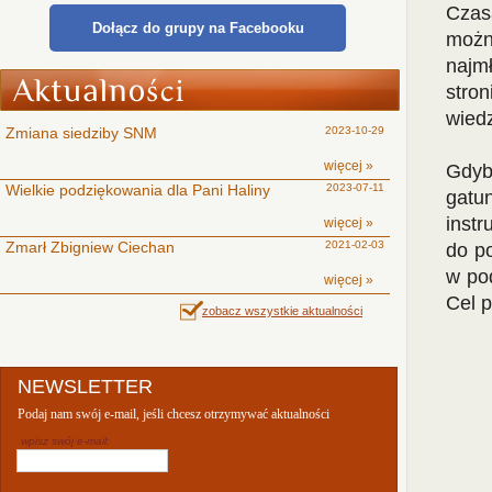
Czasa
Dołącz do grupy na Facebooku
możn
najm
stro
wiedz
Zmiana siedziby SNM
2023-10-29
więcej »
Gdyb
Wielkie podziękowania dla Pani Haliny
2023-07-11
gatun
inst
więcej »
Zmarł Zbigniew Ciechan
2021-02-03
do po
w pod
więcej »
Cel p
zobacz wszystkie aktualności
NEWSLETTER
Podaj nam swój e-mail, jeśli chcesz otrzymywać aktualności
wpisz swój e-mail: