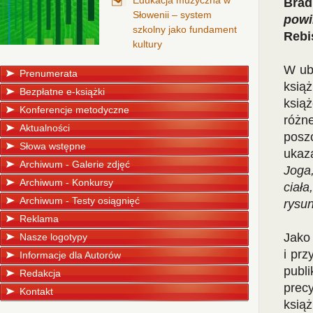
Edukacja muzyczna w
Brad
Słowenii – system
powi
szkolny jako fundament
Rebi
kultury
W ub
Prenumerata
ksią
Bezpłatne e-książki
książ
Konferencje metodyczne
różn
Aktualności
posz
Słowa wstępne
ukaza
Archiwum - Galerie zdjęć
Joga
Archiwum - Konkursy
ciał
Archiwum - Testy osiągnięć
rysun
Reklama
Jako
Nasze logotypy
i prz
Informacje dla Autorów
publi
Redakcja
prec
Kontakt
książ