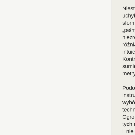
Nies
uchy
sfor
„peł
niezr
różn
intui
Kont
sumi
metry
Podo
inst
wybó
tech
Ogro
tych
i ni