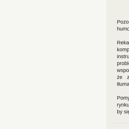
Pozo
humo
Reka
komp
inst
prob
wspo
że z
tłuma
Pomy
rynk
by si