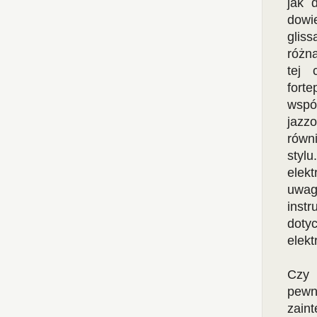
jak 
dowi
glis
różną
tej 
fort
wspó
jazzo
równ
styl
elek
uwag
inst
doty
elekt
Czy 
pew
zain