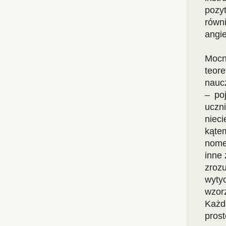
pozyt
równ
angi
Mocn
teor
nauc
– poj
uczn
nieci
kąte
nome
inne 
zroz
wyty
wzorz
Każd
prost