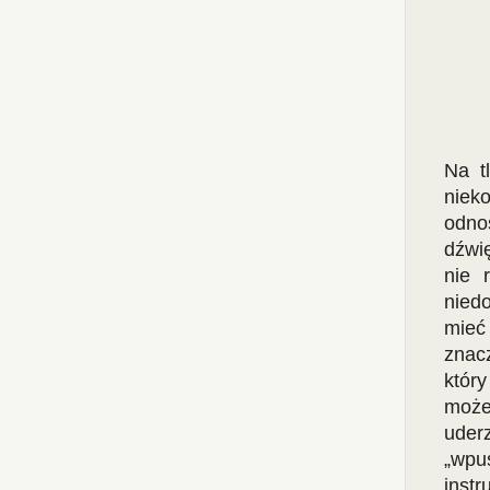
Na t
niek
odno
dźwi
nie 
nied
mieć
znac
który
może
uder
„wpuś
inst