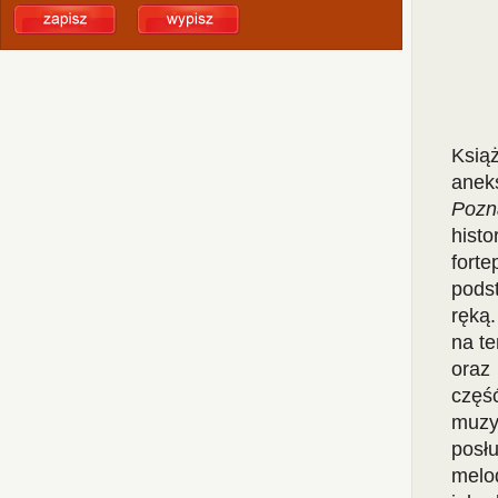
Ksią
anek
Pozn
hist
fort
pods
ręką
na te
oraz
częś
muzy
posł
melod