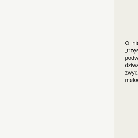
O ni
„trzę
podw
dziw
zwyc
melod