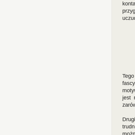
kont
przy
uczuc
Tego
fascy
moty
jest
zarów
Drugi
trudn
możn