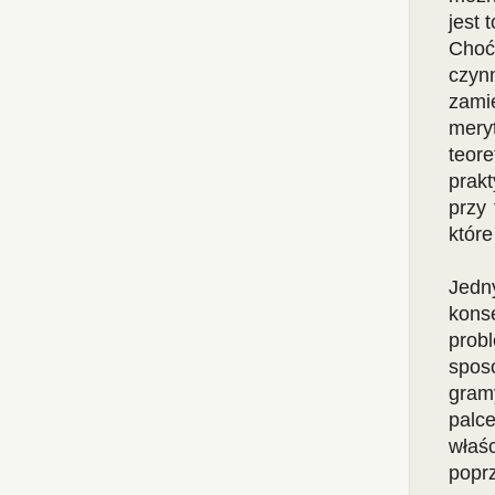
jest 
Choć
czynn
zami
mery
teor
prakt
przy
które
Jedn
kons
prob
spos
gram
palc
właś
popr