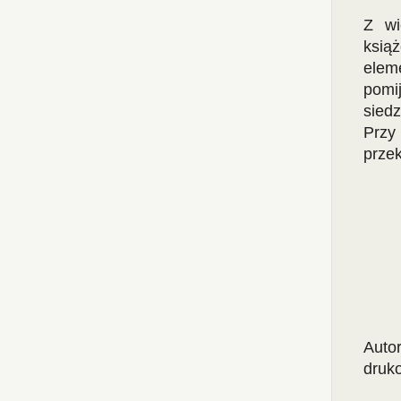
Z wi
ksią
elem
pomi
siedz
Przy 
przek
Auto
druk