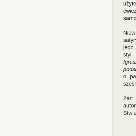
użyt
ćwic
samo
Niewą
satyr
jego 
styl
Igra
pods
o p
szesn
Żart
auto
Stwie