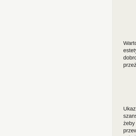
Warto
este
dobr
przeż
Ukaz
szans
żeby
przew