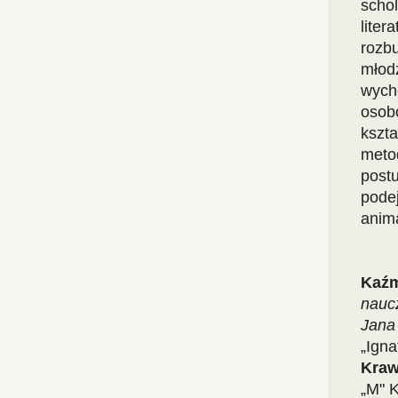
schol
liter
rozbu
młod
wycho
osob
kszta
meto
postu
pode
anim
Kaźm
nauc
Jana
„Ign
Kraw
„M" 