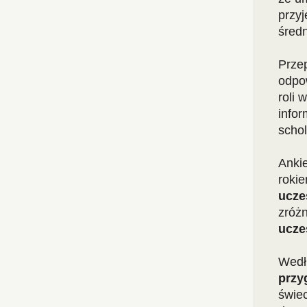
przyj
średn
Prze
odpo
roli 
info
schol
Ankie
rokie
ucze
zróżn
uczes
Wedł
przy
świec