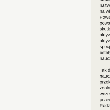
nazwą
na wi
Powa
pows
skut
akty
akty
spec
estet
naucz
Tak 
naucz
prze
zdoln
wcześ
prze
Rodzi