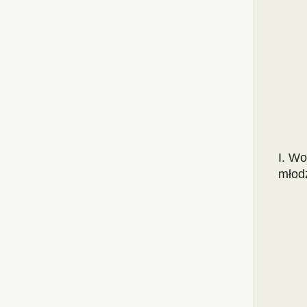
I. Wo
młodz