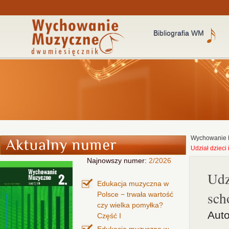
Bibliografia WM
Wychowanie 
Udział dzieci 
Najnowszy numer:
2/2026
Udz
Edukacja muzyczna w
sch
Polsce − trwała wartość
czy wielka pomyłka?
Aut
Część I