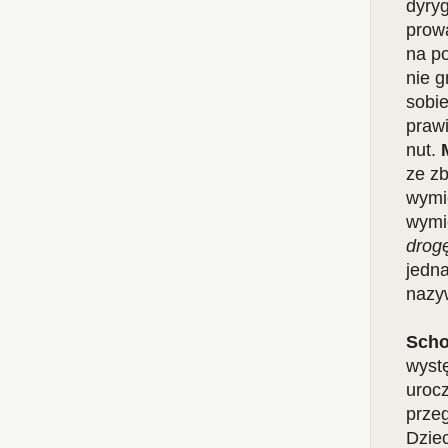
dyry
prowa
na p
nie g
sobie
praw
nut.
ze zb
wymie
wymi
drogę
jedn
nazyw
Scho
wystę
urocz
prze
Dziec