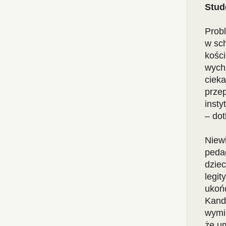
Stud
Probl
w sch
kości
wycho
cieka
przep
insty
– dot
Niewi
peda
dzie
legi
ukońc
Kand
wymie
że u