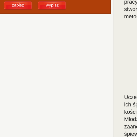
prac
stwo
meto
Uczes
ich ś
kości
Młod
zaan
śpie