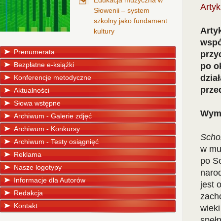
Edukacja muzyczna w
Arty
Słowenii – system
szkolny jako fundament
Arty
kultury
wspó
Prenumerata
przy
Bezpłatne e-książki
po o
dzia
Konferencje metodyczne
prze
Aktualności
Słowa wstępne
Wymi
Archiwum - Galerie zdjęć
Archiwum - Konkursy
Scho
Archiwum - Testy osiągnięć
w muz
Reklama
po So
Nasze logotypy
narod
Informacje dla Autorów
jest 
Redakcja
zach
Kontakt
wieki
spełn