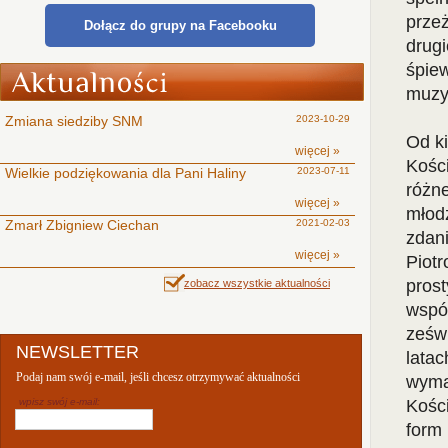
przeż
Dołącz do grupy na Facebooku
drug
śpie
muzy
Zmiana siedziby SNM
2023-10-29
Od ki
więcej »
Kości
Wielkie podziękowania dla Pani Haliny
2023-07-11
różne
więcej »
młod
Zmarł Zbigniew Ciechan
2021-02-03
zdani
więcej »
Piotr
prost
zobacz wszystkie aktualności
wspó
ześw
NEWSLETTER
latac
Podaj nam swój e-mail, jeśli chcesz otrzymywać aktualności
wyma
wpisz swój e-mail:
Kośc
form 