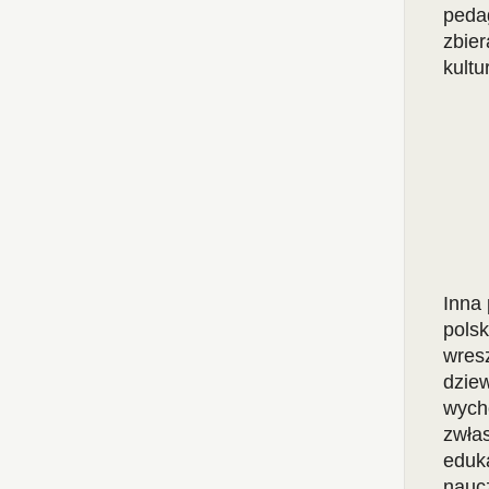
pedag
zbier
kultu
Inna 
polsk
wresz
dziew
wycho
zwła
eduk
nauc