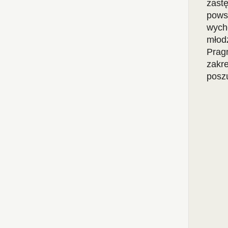
zast
powst
wych
młodz
Prag
zakre
poszu