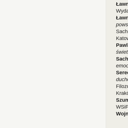
Ławr
Wyda
Ław
powsz
Sach
Kato
Pawl
świe
Sach
emoc
Sere
duch
Filo
Krak
Szum
WSiP
Wojn