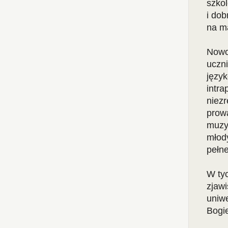
szko
i do
na m
Nowoc
uczni
język
intra
niezr
prowa
muzy
młody
pełne
W tyc
zjawi
uniwe
Bogi