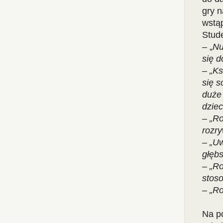
gry n
wstąp
Stude
– „
Nu
się d
– „Ks
się s
duże 
dziec
– „R
rozr
– „Uw
głębs
– „Ro
stoso
– „R
Na p