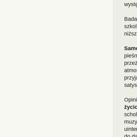
wystę
Badan
szkol
niżs
Samo
pieś
przeż
atmos
przyj
satys
Opin
życi
schol
muzy
uinte
do d