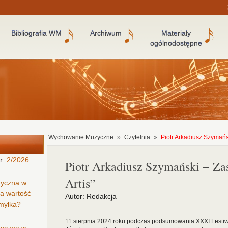
Bibliografia WM
Archiwum
Materiały
ogólnodostępne
Wychowanie Muzyczne
»
Czytelnia
»
Piotr Arkadiusz Szymańsk
r:
2/2026
Piotr Arkadiusz Szymański − Za
Artis”
zyczna w
ła wartość
Autor: Redakcja
omyłka?
11 sierpnia 2024 roku podczas podsumowania XXXI Festiw