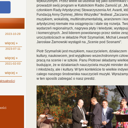
wykluczonym. Przez wiele lat udzielał się jako dziennikarz 
prowadził swój program w Katolickim Radio Zamość pt. „M
członkiem Rady Artystycznej Stowarzyszenia Art. Avanti, k
Fundacją Anny Dymnej „Mimo Wszystko” festiwal „Zaczarow
muzykiem, wokalistą, multiinstrumentalistą, aranżerem i k
artystycznej niemałe ma osiągnięcia i stale się rozwija. Two
wydarzeń regionalnych, nagrywa płyty i teledyski, występu
i komercyjnych. Jest liderem powołanego przez siebie zespo
2023-10-29
uroczystościach w składzie Piotr Szymański, Michał Lewar
Jarosław Żarnowski wystąpił na „Scenie pod Sosnami”.
więcej »
2023-07-11
Piotr Szymański jest muzykiem, nauczycielem, działaczem
kultury, naukowcem, jest wyjątkowo wszechstronnym człowi
więcej »
pracą na scenie i w szkole. Panu Piotrowi składamy wielkie 
2021-02-03
budujące, że w działaniach nauczyciela muzyki minister dos
i młodzieży, ale i kultury. W tym kontekście to wielkie indyw
więcej »
całego naszego środowiska nauczycieli muzyki. Wyrażamy n
w ten sposób zabiegać o nasz prestiż.
ktualności
ności