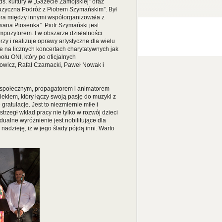
ds. kultury w „Gazecie Zamojskiej” oraz
uzyczna Podróż z Piotrem Szymańskim”. Był
tóra między innymi współorganizowała z
ana Piosenka”. Piotr Szymański jest
ompozytorem. I w obszarze działalności
rzy i realizuje oprawy artystyczne dla wielu
je na licznych koncertach charytatywnych jak
łu ONI, który po oficjalnych
towicz, Rafał Czarnacki, Paweł Nowak i
 społecznym, propagatorem i animatorem
ekiem, który łączy swoją pasję do muzyki z
gratulacje. Jest to niezmiernie miłe i
trzegł wkład pracy nie tylko w rozwój dzieci
idualne wyróżnienie jest nobilitujące dla
adzieję, iż w jego ślady pójdą inni. Warto