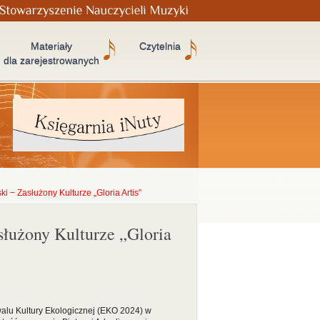
Materiały
Czytelnia
dla zarejestrowanych
i − Zasłużony Kulturze „Gloria Artis”
służony Kulturze „Gloria
alu Kultury Ekologicznej (EKO 2024) w