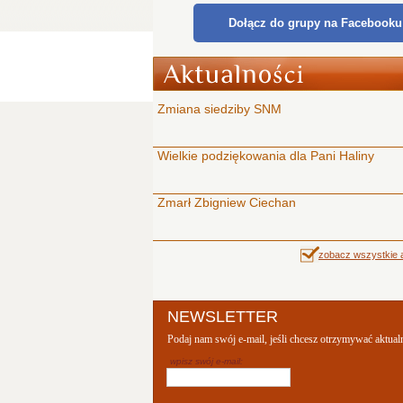
Dołącz do grupy na Facebooku
Zmiana siedziby SNM
Wielkie podziękowania dla Pani Haliny
Zmarł Zbigniew Ciechan
zobacz wszystkie a
NEWSLETTER
Podaj nam swój e-mail, jeśli chcesz otrzymywać aktual
wpisz swój e-mail: