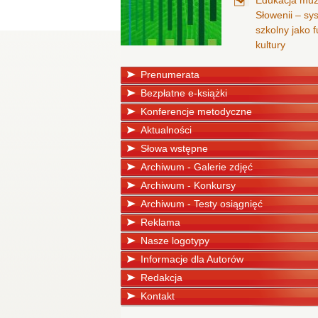
Edukacja mu
Słowenii – sy
szkolny jako
kultury
Prenumerata
Bezpłatne e-książki
Konferencje metodyczne
Aktualności
Słowa wstępne
Archiwum - Galerie zdjęć
Archiwum - Konkursy
Archiwum - Testy osiągnięć
Reklama
Nasze logotypy
Informacje dla Autorów
Redakcja
Kontakt