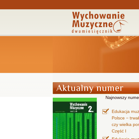
Najnowszy nume
Edukacja mu
Polsce − trwa
czy wielka p
Część I