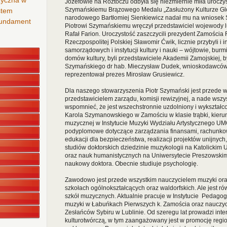
zyczna w
Józefowie na Roztoczu odbyła się niezmiernie miła uroczy
Szymańskiemu Brązowego Medalu „Zasłużony Kulturze Gloria 
stem
narodowego Bartłomiej Sienkiewicz nadał mu na wniosek 
 fundament
Piotrowi Szymańskiemu wręczył przedstawiciel wojewody l
Rafał Farion. Uroczystość zaszczycili prezydent Zamościa 
Rzeczpospolitej Polskiej Sławomir Ćwik, licznie przybyli i 
samorządowych i instytucji kultury i nauki – wójtowie, burmi
domów kultury, byli przedstawiciele Akademii Zamojskiej, b
Szymańskiego dr hab. Mieczysław Dudek, wnioskodawców 
reprezentował prezes Mirosław Grusiewicz.
Dla naszego stowarzyszenia Piotr Szymański jest przede w
przedstawicielem zarządu, komisji rewizyjnej, a nade wszy
wspomnieć, że jest wszechstronnie uzdolniony i wykształcon
Karola Szymanowskiego w Zamościu w klasie trąbki, kierun
muzycznej w Instytucie Muzyki Wydziału Artystycznego UMC
podyplomowe dotyczące zarządzania finansami, rachunkowości
edukacji dla bezpieczeństwa, realizacji projektów unijnych
studiów doktorskich dziedzinie muzykologii na Katolickim 
oraz nauk humanistycznych na Uniwersytecie Preszowskim 
naukowy doktora. Obecnie studiuje psychologię.
Zawodowo jest przede wszystkim nauczycielem muzyki or
szkołach ogólnokształcących oraz waldorfskich. Ale jest r
szkół muzycznych. Aktualnie pracuje w Instytucie Pedagogi
muzyki w Łabuńkach Pierwszych k. Zamościa oraz nauczyc
Zesłańców Sybiru w Lublinie. Od szeregu lat prowadzi int
kulturotwórczą, w tym zaangażowany jest w promocję reg