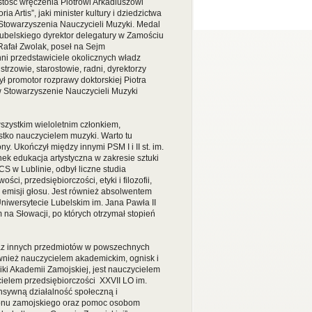
stość wręczenia Piotrowi Arkadiuszowi
Artis”, jaki minister kultury i dziedzictwa
Stowarzyszenia Nauczycieli Muzyki. Medal
ubelskiego dyrektor delegatury w Zamościu
Rafał Zwolak, poseł na Sejm
inni przedstawiciele okolicznych władz
strzowie, starostowie, radni, dyrektorzy
ył promotor rozprawy doktorskiej Piotra
Stowarzyszenie Nauczycieli Muzyki
szystkim wieloletnim członkiem,
stko nauczycielem muzyki. Warto tu
y. Ukończył między innymi PSM I i II st. im.
ek edukacja artystyczna w zakresie sztuki
S w Lublinie, odbył liczne studia
, przedsiębiorczości, etyki i filozofii,
, emisji głosu. Jest również absolwentem
Uniwersytecie Lubelskim im. Jana Pawła II
na Słowacji, po których otrzymał stopień
az innych przedmiotów w powszechnych
ównież nauczycielem akademickim, ognisk i
ki Akademii Zamojskiej, jest nauczycielem
ielem przedsiębiorczości XXVII LO im.
ensywną działalność społeczną i
ionu zamojskiego oraz pomoc osobom