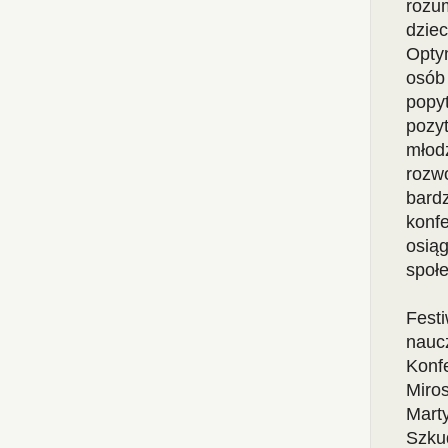
rozu
dzie
Opty
osób 
popy
pozy
młod
rozw
bard
konfe
osią
społ
Fest
naucz
Konf
Miro
Marty
Szku