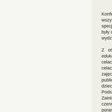
Konf
wszys
spec
były 
wydz
Z ot
eduka
cela
cela
zajęc
publ
dzie
Pod
Zaint
czer
poran