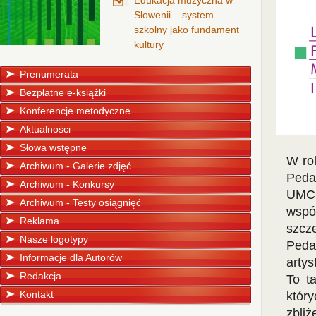
Edukacja muzyczna w
Słowenii – system
szkolny jako fundament
kultury
Prenumerata
Bezpłatne e-książki
Konferencje metodyczne
Aktualności
Słowa wstępne
W rok
Archiwum - Galerie zdjęć
Peda
Archiwum - Konkursy
UMCS
Archiwum - Testy osiągnięć
wspó
Reklama
szcz
Nasze logotypy
Pedag
Informacje dla Autorów
artys
Redakcja
To t
Kontakt
któr
zbliż