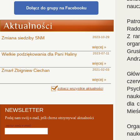
nauc
Dołącz do grupy na Facebooku
Patr
Rado
Z ra
Zmiana siedziby SNM
2023-10-29
orga
więcej »
Grus
Wielkie podziękowania dla Pani Haliny
2023-07-11
Andr
więcej »
Zmarł Zbigniew Ciechan
2021-02-03
Głów
więcej »
czerw
Psyc
zobacz wszystkie aktualności
nauk
dla 
NEWSLETTER
Mieś
Podaj nam swój e-mail, jeśli chcesz otrzymywać aktualności
Orga
wpisz swój e-mail:
nauk