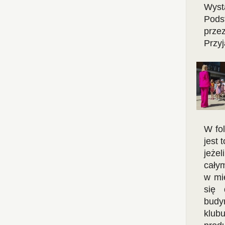
Wyst
Pods
prze
Przy
W fol
jest 
jeżel
cały
w mi
się 
budy
klub