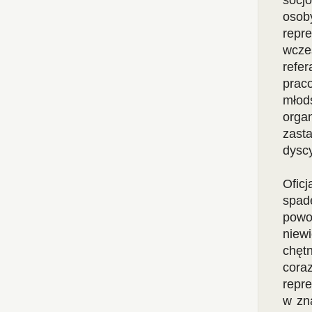
socjo
oso
repr
wcze
refe
prac
młods
orga
zast
dysc
Ofic
spad
powo
niewi
chęt
cora
repr
w zna