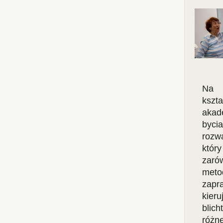
Na k
kszt
akad
byci
rozw
któr
zaró
meto
zapr
kier
blic
różn