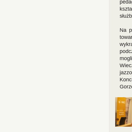
peda
kszta
służb
Na p
towa
wykr
podc
mogl
Wiec
jazz
Konc
Gorz