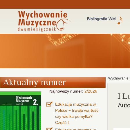
Bibliografia WM
Wychowanie 
Najnowszy numer:
2/2026
I L
Edukacja muzyczna w
Auto
Polsce − trwała wartość
czy wielka pomyłka?
Część I