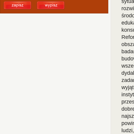
sytu
rozw
środ
eduk
kons
Refo
obsza
badań
budo
wsze
dyda
zada
wyją
insty
prze
dobr
najs
powi
ludzi