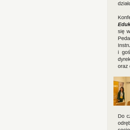
dział
Konf
Eduk
się 
Peda
Instr
i go
dyre
oraz 
Do c
odręb