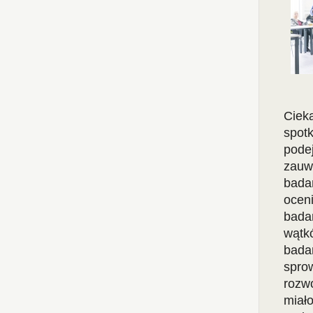
Ciek
spot
pode
zauw
bada
oceni
bada
wątk
bada
spro
rozw
miał