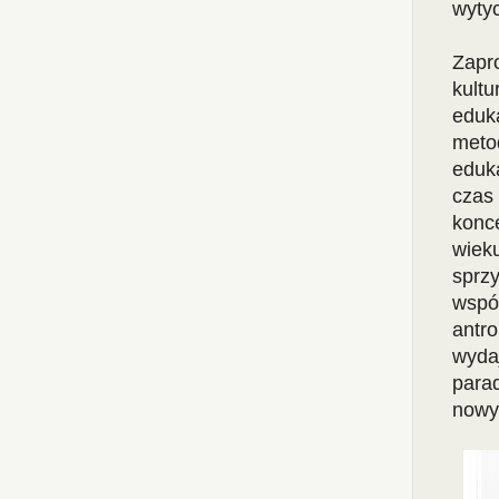
wytyc
Zapr
kult
eduk
meto
eduk
czas
konc
wiek
sprz
wspó
antr
wyda
para
nowy