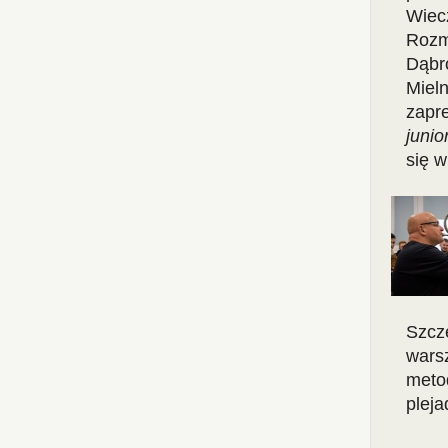
Wiec
Rozm
Dąbr
Miel
zapr
junio
się 
Szcz
wars
meto
plej