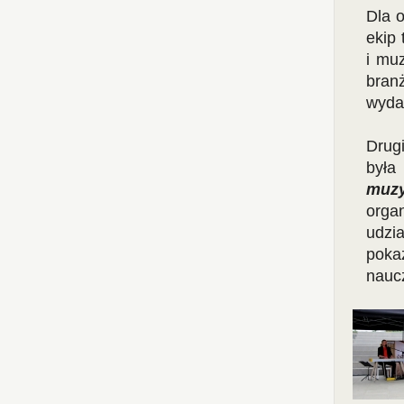
Dla 
ekip 
i mu
bran
wyda
Drug
była
muz
organ
udzi
pokaz
naucz