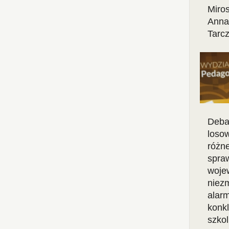
Miro
Anna 
Tarcz
Deba
loso
różn
spraw
woje
niez
alarm
konk
szko