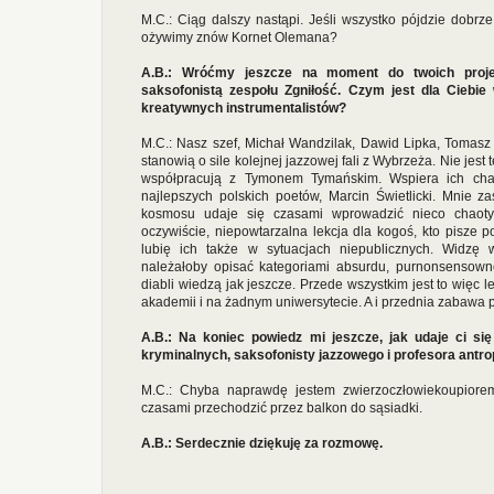
M.C.: Ciąg dalszy nastąpi. Jeśli wszystko pójdzie dobrze
ożywimy znów Kornet Olemana?
A.B.: Wróćmy jeszcze na moment do twoich proje
saksofonistą zespołu Zgniłość. Czym jest dla Ciebi
kreatywnych instrumentalistów?
M.C.: Nasz szef, Michał Wandzilak, Dawid Lipka, Tomas
stanowią o sile kolejnej jazzowej fali z Wybrzeża. Nie jest
współpracują z Tymonem Tymańskim. Wspiera ich char
najlepszych polskich poetów, Marcin Świetlicki. Mnie 
kosmosu udaje się czasami wprowadzić nieco chaoty
oczywiście, niepowtarzalna lekcja dla kogoś, kto pisze 
lubię ich także w sytuacjach niepublicznych. Widzę w
należałoby opisać kategoriami absurdu, purnonsensowno
diabli wiedzą jak jeszcze. Przede wszystkim jest to więc l
akademii i na żadnym uniwersytecie. A i przednia zabawa p
A.B.: Na koniec powiedz mi jeszcze, jak udaje ci się
kryminalnych, saksofonisty jazzowego i profesora antr
M.C.: Chyba naprawdę jestem zwierzoczłowiekoupiorem
czasami przechodzić przez balkon do sąsiadki.
A.B.: Serdecznie dziękuję za rozmowę.