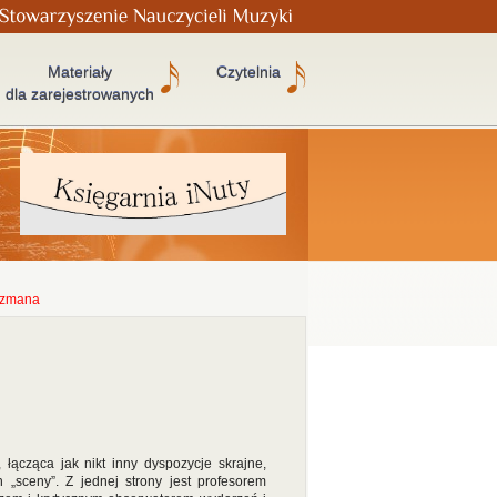
Materiały
Czytelnia
dla zarejestrowanych
azzmana
 łącząca jak nikt inny dyspozycje skrajne,
„sceny”. Z jednej strony jest profesorem