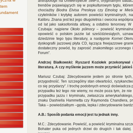
zyczna w
antropologii na Uniwersytecie SWPS, oryginalnym badac
trendów pojawiających się w popkulturowym tyglu, które
stem
chociażby
Biodra Elvisa Presleya
czy
Etnolog w Mieś
 fundament
czytelników i krytykę autorem powieści kryminalnych, 
Kalibru. Znana jest też jego długoletnia i owocna współpr
od lat jako saksofonista altowy, a ostatnio tenorowy. 
Czubaja: najpierw
Około północy
– powieść kryminalna
opowieść o polskim jazzie lat sześćdziesiątych, uz
dziedzinie tego typu literatury, a następnie
Kornet Olem
dyskografii jazzowej płyta CD, łącząca freejazzowe grani
dostateczny powód, by zaprosić znakomitego uczonego i 
Forum”.
Andrzej Białkowski: Ryszard Koziołek przekonywał
literaturą. A czy myślenie jazzem może przynieść jakie
Mariusz Czubaj: Zdecydowanie jestem po stronie tych, 
przygodność. Ten szczególny stan otwartości, ryzykanct
co się przydarzy”. I trochę podobnych emocji doświadcza
przypadku też tego nie wiemy, no może poza tym, że nie 
przypadku jazzu i kryminału, zwłaszcza amerykańskiego, 
znaku Dashiella Hammetta czy Raymonda Chandlera, prz
Taka – powiedziałbym –gęsta, lepka i zdecydowanie bardzi
A.B.: Sposób podania emocji jest tu jednak inny.
M.C.: Zdecydowanie. Powieść, a powieść kryminalna szcz
Bohater puka od jednych drzwi do drugich i tak dale