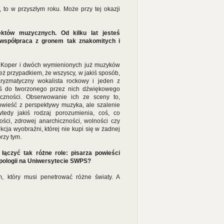
, to w przyszłym roku. Może przy tej okazji
któw muzycznych. Od kilku lat jesteś
e współpraca z gronem tak znakomitych i
z Koper i dwóch wymienionych już muzyków
 też przypadkiem, że wszyscy, w jakiś sposób,
yzmatyczny wokalista rockowy i jeden z
zaś do tworzonego przez nich dźwiękowego
czności. Obserwowanie ich ze sceny to,
powieść z perspektywy muzyka, ale szalenie
tedy jakiś rodzaj porozumienia, coś, co
ści, zdrowej anarchiczności, wolności czy
ekcja wyobraźni, której nie kupi się w żadnej
rzy tym.
 łączyć tak różne role: pisarza powieści
opologii na Uniwersytecie SWPS?
, który musi penetrować różne światy. A