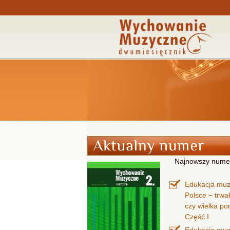
Najnowszy nume
Edukacja mu
Polsce − trwa
czy wielka p
Część I