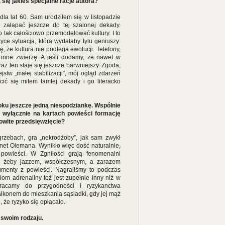
 się jakieś specjalne racje autora?
la lat 60. Sam urodziłem się w listopadzie
 załapać jeszcze do tej szalonej dekady.
o tak całościowo przemodelować kultury. I to
ce sytuacja, która wydałaby tylu geniuszy:
 że kultura nie podlega ewolucji. Telefony,
inne zwierzę. A jeśli dodamy, że nawet w
az ten staje się jeszcze barwniejszy. Zgoda,
tw „małej stabilizacji”, mój ogląd zdarzeń
ić się mitem tamtej dekady i go literacko
oku jeszcze jedną niespodziankę. Wspólnie
cą wyłącznie na kartach powieści formację
owite przedsięwzięcie?
grzebach, gra „nekrodżoby”, jak sam zwykł
net Olemana. Wynikło więc dość naturalnie,
powieści. W Zgniłości grają fenomenalni
wi, żeby jazzem, współczesnym, a zarazem
agmenty z powieści. Nagraliśmy to podczas
om adrenaliny też jest zupełnie inny niż w
racamy do przygodności i ryzykanctwa
balkonem do mieszkania sąsiadki, gdy jej mąż
że ryzyko się opłacało.
 swoim rodzaju.