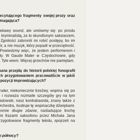
recytującego fragmenty swojej prozy oraz
wymagająca?
iekawy sound, ale umówmy się: po prostu
kryminalistą, za to skundlonym saksiarzem,
Zgniłości zabronili mi robić postępy, bo im
r, a nie muzyk, który popadł w przeciętność.
 Powiedzmy więc, że jestem performerem i
wdy. W Gaude Mater w Częstochowie, gdy
. Tyle wiem. Więcej grzechów nie pamiętam.
mana
przejdą do historii polskiej fonografii
ch przygotowaniem pracowaliście w jakiś
spozycji improwizujących?
ater, niekoniecznie trzeźwy, wspina się po
 i rozważa rozmaite szczegóły gry na tym
adowski, nasz kontrabasista, znany także z
chestra, ilustruje tę wspinaczkę dźwiękami.
ornie długie zdanie, naśladujące trochę
mi frazami saksofonu przez Michała Jana
rzygotowane fragmenty tekstu, spojrzeli na
o północy
?