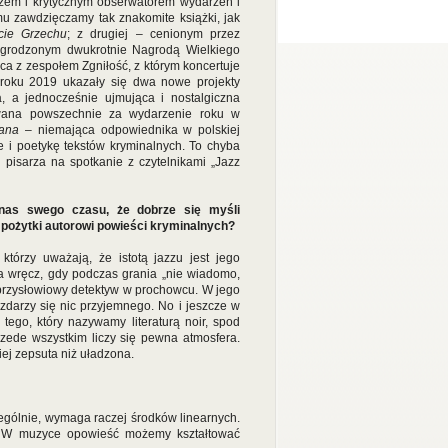
zem i krytycznym obserwatorem wydarzeń i
mu zawdzięczamy tak znakomite książki, jak
cie Grzechu
; z drugiej – cenionym przez
nagrodzonym dwukrotnie Nagrodą Wielkiego
aca z zespołem Zgniłość, z którym koncertuje
W roku 2019 ukazały się dwa nowe projekty
, a jednocześnie ujmująca i nostalgiczna
nawana powszechnie za wydarzenie roku w
ana
– niemająca odpowiednika w polskiej
e i poetykę tekstów kryminalnych. To chyba
pisarza na spotkanie z czytelnikami „Jazz
 nas swego czasu, że dobrze się myśli
ś pożytki autorowi powieści kryminalnych?
którzy uważają, że istotą jazzu jest jego
wa wręcz, gdy podczas grania „nie wiadomo,
 przysłowiowy detektyw w prochowcu. W jego
zdarzy się nic przyjemnego. No i jeszcze w
tego, który nazywamy literaturą noir, spod
ede wszystkim liczy się pewna atmosfera.
ej zepsuta niż uładzona.
ególnie, wymaga raczej środków linearnych.
j. W muzyce opowieść możemy kształtować