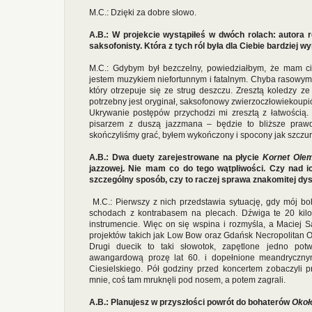
M.C.: Dzięki za dobre słowo.
A.B.: W projekcie wystąpiłeś w dwóch rolach: autora 
saksofonisty. Która z tych ról była dla Ciebie bardziej 
M.C.: Gdybym był bezczelny, powiedziałbym, że mam c
jestem muzykiem niefortunnym i fatalnym. Chyba rasowym 
który otrzepuje się ze strug deszczu. Zresztą koledzy ze 
potrzebny jest oryginał, saksofonowy zwierzoczłowiekoupió
Ukrywanie postępów przychodzi mi zresztą z łatwością.
pisarzem z duszą jazzmana – będzie to bliższe pra
skończyliśmy grać, byłem wykończony i spocony jak szczur
A.B.: Dwa duety zarejestrowane na płycie
Kornet Ole
jazzowej. Nie mam co do tego wątpliwości. Czy nad i
szczególny sposób, czy to raczej sprawa znakomitej dy
M.C.: Pierwszy z nich przedstawia sytuację, gdy mój boh
schodach z kontrabasem na plecach. Dźwiga te 20 kilo
instrumencie. Więc on się wspina i rozmyśla, a Maciej S
projektów takich jak Low Bow oraz Gdańsk Necropolitan Or
Drugi duecik to taki słowotok, zapętlone jedno potw
awangardową prozę lat 60. i dopełnione meandryczny
Ciesielskiego. Pół godziny przed koncertem zobaczyli p
mnie, coś tam mruknęli pod nosem, a potem zagrali.
A.B.: Planujesz w przyszłości powrót do bohaterów
Okoł