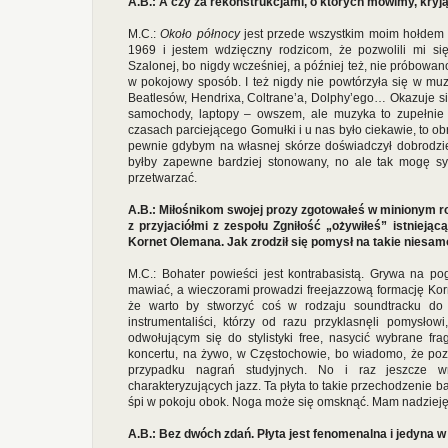
A.B.: A czy za rekonstrukcjami, o których mówimy, kryją
M.C.:
Około północy
jest przede wszystkim moim hołdem d
1969 i jestem wdzięczny rodzicom, że pozwolili mi się
Szalonej, bo nigdy wcześniej, a później też, nie próbowan
w pokojowy sposób. I też nigdy nie powtórzyła się w muzy
Beatlesów, Hendrixa, Coltrane’a, Dolphy’ego… Okazuje się,
samochody, laptopy – owszem, ale muzyka to zupełnie 
czasach parciejącego Gomułki i u nas było ciekawie, to obr
pewnie gdybym na własnej skórze doświadczył dobrodziejs
byłby zapewne bardziej stonowany, no ale tak mogę syc
przetwarzać.
A.B.: Miłośnikom swojej prozy zgotowałeś w minionym r
z przyjaciółmi z zespołu Zgniłość „ożywiłeś” istnieją
Kornet Olemana. Jak zrodził się pomysł na takie niesam
M.C.: Bohater powieści jest kontrabasistą. Grywa na po
mawiać, a wieczorami prowadzi freejazzową formację Kor
że warto by stworzyć coś w rodzaju soundtracku do 
instrumentaliści, którzy od razu przyklasnęli pomysło
odwołującym się do stylistyki free, nasycić wybrane fr
koncertu, na żywo, w Częstochowie, bo wiadomo, że pozi
przypadku nagrań studyjnych. No i raz jeszcze w
charakteryzujących jazz. Ta płyta to takie przechodzenie 
śpi w pokoju obok. Noga może się omsknąć. Mam nadzieję, 
A.B.: Bez dwóch zdań. Płyta jest fenomenalna i jedyna w