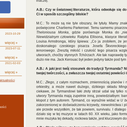
inaczej.
A.B.: Czy w światowej literaturze, która odwołuje się do 
Ci w sposób szczególny bliskie?
M.C.: To może są nie tyle obszary, ile tytuły. Mamy zn
poświęcone Charliemu Parkerowi. Temu samemu pisarz
Theloniousa Monka
, gdzie porównuje Monka do „nie
2023-10-29
Niewidzialnym człowieku
Ralpha Ellisona, klasyce litera
Louisa Armstronga, który śpiewa: „Co ja zrobiłem, że je
więcej »
doskonałego czeskiego pisarza Josefa Škvoreckie
2023-07-11
tenorowego
. Zresztą miłość i czułość tego pisarza wz
utworach, choćby słynnych
Tchórzach
. Ale tak naprawdę t
więcej »
dużo nie ma. Jack Kerouac był jeden jedyny także pod ty
2021-02-03
A.B.: A jaki jest twój stosunek do tradycji Tyrmanda? 
więcej »
twojej twórczości, a zwłaszcza twojej ostatniej powieści
ktualności
M.C.:
Złego
, z całym rozmachem, zmiennością planów i n
orkiestry, a może nawet dużego, dzikiego składu Ming
ciekawe, że Tyrmandowi taki złoty strzał udał się tylko 
utwory Tyrmanda mają zupełnie inną, powiedziałbym: bardz
kłopot z tym autorem. Tyrmand, co wyraźnie widać w
U b
zakorzenionej w doświadczeniu krzywdy, niewolnictwa i pla
ności
ale przede wszystkim, że tak powiem, survivalu. I dlateg
działo się w tej muzyce w latach 60. XX wieku, jako form
mnie muzyka tej dekady, rockowa także, jest kluczowym d