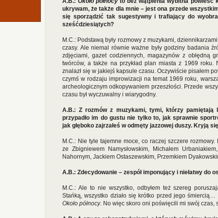
A.B.:
Około północy
to bez wątpienia wybitna powieść kr
ukrywam, że także dla mnie – jest ona przede wszystkim
się sporządzić tak sugestywny i trafiający do wyobra
sześćdziesiątych?
M.C.: Podstawą były rozmowy z muzykami, dziennikarzami, 
czasy. Ale niemal równie ważne były godziny badania 
zdjęciami, gazet codziennych, magazynów z obłędną gra
twórców, a także na przykład plan miasta z 1969 roku.
znalazł się w jakiejś kapsule czasu. Oczywiście pisałem po
czymś w rodzaju improwizacji na temat 1969 roku, warszaw
archeologicznym odkopywaniem przeszłości. Przede wszys
czasu był wyczuwalny i wiarygodny.
A.B.: Z rozmów z muzykami, tymi, którzy pamiętają 
przypadło im do gustu nie tylko to, jak sprawnie sport
jak głęboko zajrzałeś w odmęty jazzowej duszy. Kryją s
M.C.: Nie tyle tajemne moce, co raczej szczere rozmowy.
ze Zbigniewem Namysłowskim, Michałem Urbaniakiem,
Nahornym, Jackiem Ostaszewskim, Przemkiem Dyakowskim
A.B.: Zdecydowanie – zespół imponujący i niełatwy do os
M.C.: Ale to nie wszystko, odbyłem też szereg porusz
Stańką, wszystko działo się krótko przed jego śmiercią
Około północy
. No więc skoro oni poświęcili mi swój czas, 