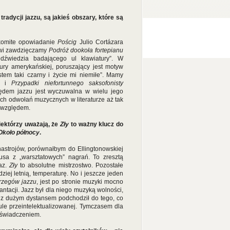
tradycji jazzu, są jakieś obszary, które są
akomite opowiadanie
Pościg
Julio Cortázara
owi zawdzięczamy
Podróż dookoła fortepianu
dźwiedzia badającego ul klawiatury”. W
tury amerykańskiej, poruszający jest motyw
stem taki czarny i życie mi niemiłe”. Mamy
go i
Przypadki niefortunnego saksofonisty
ględem jazzu jest wyczuwalna w wielu jego
ych odwołań muzycznych w literaturze aż tak
m względem.
Niektórzy uważają, że
Zły
to ważny klucz do
Około północy
.
astrojów, porównałbym do Ellingtonowskiej
usa z „warsztatowych” nagrań. To zresztą
raz.
Zły
to absolutne mistrzostwo. Pozostałe
iej letnią, temperaturę. No i jeszcze jeden
rzegów jazzu
, jest po stronie muzyki mocno
ntacji. Jazz był dla niego muzyką wolności,
o z dużym dystansem podchodził do tego, co
ule przeintelektualizowanej. Tymczasem dla
oświadczeniem.