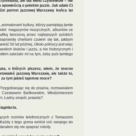
yminalna, ale dla wielu czytelników – nie
 opowieścią o polskim jazzie. Jak udało Ci
źni portret jazzowej Warszawy końca lat
animatorami kultury, którzy pamiętają tamte
źródeł: magazynów muzycznych, albumów ze
fiką tworzoną przez najlepszych polskich
 Naprawdę chwilami czułem się tak, jakbym
wieść 50 lat później,
Około północy
jest więc
skich klubów i jazzu, a nie historycznym i
tkim zależało mi na tym, żeby puls tamtego
lata, o których piszesz, wiem, że mocno
retowałeś jazzową Warszawę, ale także to,
ię za tym jakieś tajemne moce?
 Przygotowując się do pisania, rozmawiałem
 Czesławem Bartkowskim, Włodzimierzem
. Ładny zespół, prawda?
iągnięcia.
ających rozmów telefonicznych z Tomaszem
… Każdy z tego grona wniósł coś swojego do
starałem się nie spaprać roboty.