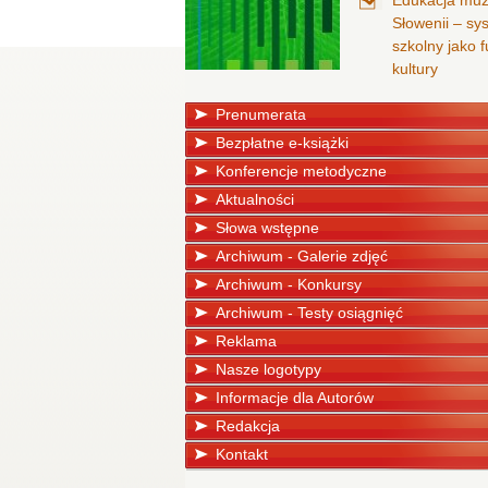
Edukacja mu
Słowenii – sy
szkolny jako
kultury
Prenumerata
Bezpłatne e-książki
Konferencje metodyczne
Aktualności
Słowa wstępne
Archiwum - Galerie zdjęć
Archiwum - Konkursy
Archiwum - Testy osiągnięć
Reklama
Nasze logotypy
Informacje dla Autorów
Redakcja
Kontakt