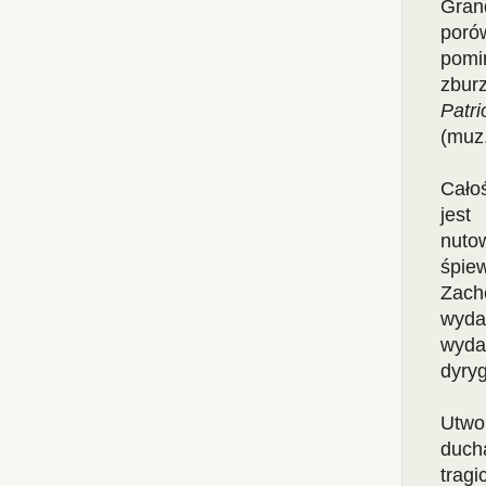
Gran
poró
pomin
zbur
Patr
(muz.
Całoś
jest
nuto
śpie
Zach
wyda
wyda
dyry
Utwo
duch
trag