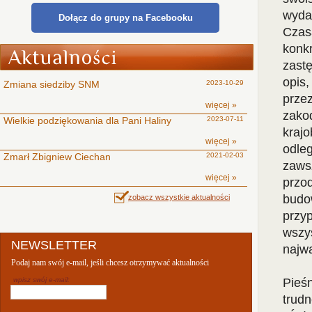
wyda
Dołącz do grupy na Facebooku
Czas
konk
zastę
opis,
Zmiana siedziby SNM
2023-10-29
prze
więcej »
zako
Wielkie podziękowania dla Pani Haliny
2023-07-11
kraj
więcej »
odleg
Zmarł Zbigniew Ciechan
2021-02-03
zawsz
więcej »
przo
budo
zobacz wszystkie aktualności
przy
wszy
NEWSLETTER
najwa
Podaj nam swój e-mail, jeśli chcesz otrzymywać aktualności
wpisz swój e-mail:
Pieś
trud