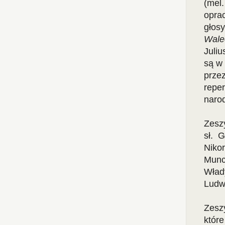
(mel
opra
głos
Wale
Juli
są w
prze
repe
naro
Zesz
sł. 
Niko
Munc
Wład
Ludw
Zeszy
któr