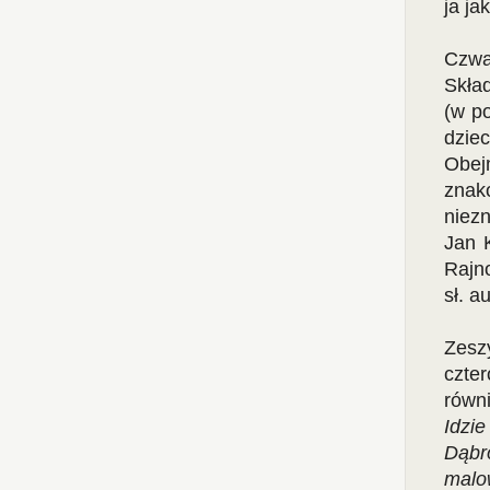
ja ja
Czwa
Skład
(w po
dzie
Obej
znak
niez
Jan 
Rajn
sł. a
Zesz
czte
równ
Idzi
Dąbr
malo