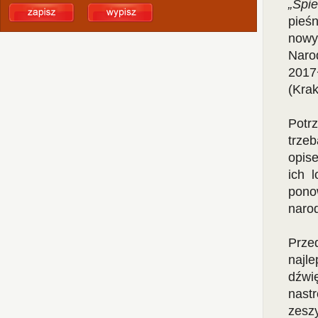
„Śpi
pieś
nowy
Naro
2017
(Kra
Potr
trze
opis
ich 
pono
naro
Prze
najl
dźwi
nastr
zesz