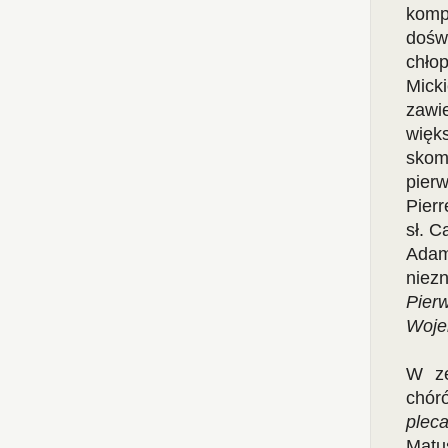
komp
dośw
chło
Mick
zawi
więk
skom
pier
Pierr
sł. C
Adam
niez
Pier
Woje
W ze
chór
plec
Matu