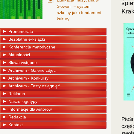
Edukacja muzyczna w
śpie
Słowenii – system
Kra
szkolny jako fundament
kultury
Prenumerata
Bezpłatne e-książki
Konferencje metodyczne
Aktualności
Słowa wstępne
Archiwum - Galerie zdjęć
Archiwum - Konkursy
Archiwum - Testy osiągnięć
Reklama
Nasze logotypy
Informacje dla Autorów
Redakcja
Pieś
Kontakt
częś
swois