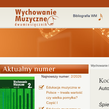
Bibliografia WM
Wychowanie 
Najnowszy numer:
2/2026
Kod
Edukacja muzyczna w
Auto
Polsce − trwała wartość
czy wielka pomyłka?
Część I
Śpi