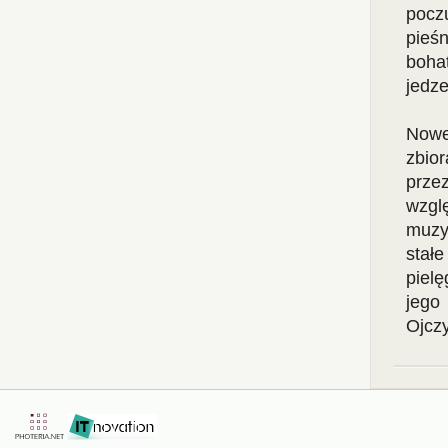
pocz
pieś
boha
jedze
Nowe
zbio
prze
wzgl
muzy
stał
piel
jego
Ojcz