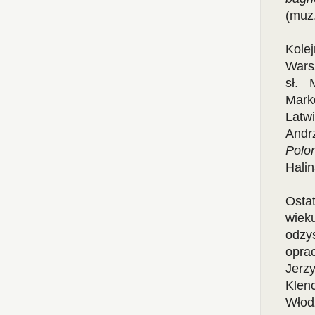
(muz.
Kole
Wars
sł. 
Marko
Latw
Andr
Polo
Hali
Osta
wiek
odzy
opra
Jerz
Klen
Włod