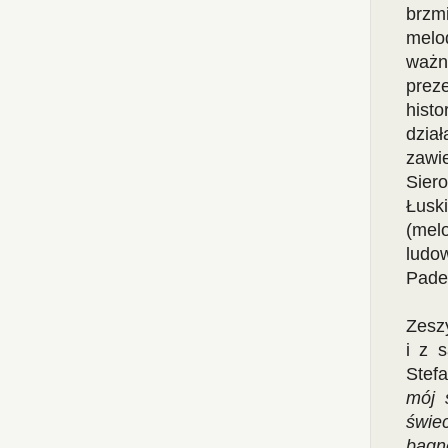
brzm
melo
ważn
pre
hist
dział
zawi
Siero
Łusk
(mel
ludo
Pade
Zesz
i z 
Stef
mój 
świe
bagn