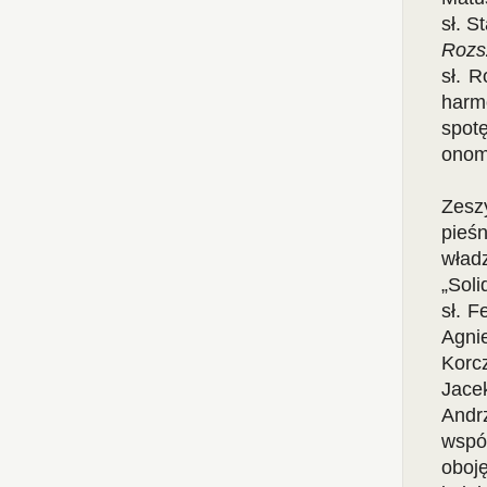
sł. S
Rozs
sł. 
harm
spot
onom
Zesz
pieś
wład
„Sol
sł. F
Agni
Korc
Jace
Andr
wspó
oboję