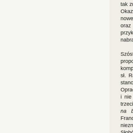
tak z
Okaz
nowe
oraz
przyk
nabr
Szós
propo
komp
sł. 
stan
Oprac
i ni
trzec
na b
Fran
niez
Słob