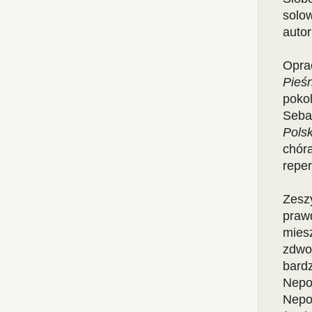
solo
autor
Opra
Pieś
poko
Seba
Pols
chór
repe
Zes
praw
mies
zdwoj
bard
Nepo
Nepo