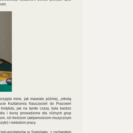
eum.
rzyjęła mnie, jak mawiała później, „młodą
cie Kształcenia Nauczycieli do Pracowni
Instytutu, jak na tamte czasy, była bardzo
udia i kursy prowadzone dla różnych grup
om, ich treściom (aktywnościom muzycznym
zyki) i metodom pracy.
cieli-wizytatorów w Sulejówku, z zachwytem