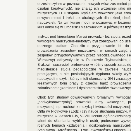
uczestniczyłam w poznawaniu nowych wówczas metod pra
działań kreatywnych), nie znając ich wcześniej jako m
muzycznych I i II stopnia. Myślałam wówczas: jaka sz
nowych metod i treści tak atrakcyjnych dla dzieci, cho
nauczycieli. Na tym kursie mogli je poznawać w bezpoś
kurs odbył się w Grodzisku Mazowieckim, a później też tr
Instytut pod kierunkiem Marysi prowadził też studia pr
wymogiem nauczyciele-metodycy byli zobligowani do uczes
rocznego studium. Chodziło o przygotowanie ich do
prowadzenia zespołów muzycznych w ramach zajęć po
zespołów przygotowywanych przez nieodżałowanego Fel
Warszawy) odbywały się w Piotrkowie Trybunalskim, or
Brakowi nauczycieli próbowano w różny sposób zaradzi
magisterskie studia pedagogiczne w zakresie naucz
pracujących, a nie posiadających dyplomu szkoły wyżs
nauczycieli muzyki, którzy mieli ukończony SN i znaczą
kreatywnych form pracy z dziećmi bądź prowadzeni
zakończone egzaminem i dyplomem studiów równoważnyc
Obok tych studiów obwarowanych formalnymi wymogami
„podwykonawczynią”) prowadził kursy wakacyjne, p
muzycznej, np. ruchowi z muzyką i twórczości muzycznej 
Orffa (w Piotrkowie i Łodzi) czy nauce słuchania muzyki, 
muzyczną w klasach I–IV, V–VIII, liceum ogólnokształcący
talent do skłaniania wybitnych osób, profesorów wyżs
różnych formach kształcenia i doskonalenia nauczycieli
Stanisława Mrońskiego, Ewę Skowrońską-Lebecką,