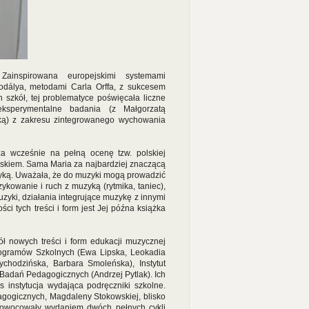
Zainspirowana europejskimi systemami
Kodálya, metodami Carla Orffa, z sukcesem
 szkół, tej problematyce poświęcała liczne
ksperymentalne badania (z Małgorzatą
ą) z zakresu zintegrowanego wychowania
za wcześnie na pełną ocenę tzw. polskiej
kiem. Sama Maria za najbardziej znaczącą
uzyką. Uważała, że do muzyki mogą prowadzić
ykowanie i ruch z muzyką (rytmika, taniec),
yki, działania integrujące muzykę z innymi
i tych treści i form jest Jej późna książka
ł nowych treści i form edukacji muzycznej
 Programów Szkolnych (Ewa Lipska, Leokadia
zychodzińska, Barbara Smoleńska), Instytut
 Badań Pedagogicznych (Andrzej Pytlak). Ich
instytucja wydająca podręczniki szkolne.
agogicznych, Magdaleny Stokowskiej, blisko
 zaowocowały wydaniem dwóch pełnych cykli