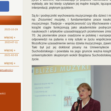
wykłady, ale też kiedy czytałam jej mądre książki, łącz
interpretacji, pięknym językiem.
Są to i podręczniki wychowania muzycznego dla dzieci i mł
np.
Zrozumieć muzykę
, i fundamentalne prace nauk
muzycznego. Tradycje – współczesność
czy
Wychowanie mu
książki ciągle funkcjonują jako akademickie podręczn
2023-10-29
naukowych i artykułów uzasadniających przełomowe zmia
70. Jej pionierskie prace osadzone w polskiej i europejs
więcej »
odpowiedzi na pytania o rolę sztuki w życiu współczesn
2023-07-11
filozoficzne uzasadnienie sensu dzieła muzycznego, zjawi
Taki był już jej doktorat pisany na Uniwersyteci
więcej »
Suchodolskiego i powstała na jego gruncie ważna ksią
uniwersyteckim skupionym wokół Bogdana Suchodolskiego
2021-02-03
życie.
więcej »
ktualności
ności