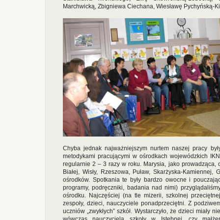
Marchwicką, Zbigniewa Ciechana, Wiesławę Pychyńską-Ki
Chyba jednak najważniejszym nurtem naszej pracy były
metodykami pracującymi w ośrodkach wojewódzkich IKN/
regularnie 2 – 3 razy w roku. Marysia, jako prowadząca, 
Białej, Wisły, Rzeszowa, Puław, Skarżyska-Kamiennej, G
ośrodków. Spotkania te były bardzo owocne i pouczają
programy, podręczniki, badania nad nimi) przyglądaliśm
ośrodku. Najczęściej (na tle mizerii, szkolnej przeciętnej
zespoły, dzieci, nauczyciele ponadprzeciętni. Z podziw
uczniów „zwykłych” szkół. Wystarczyło, że dzieci miały ni
wówczas nauczyciela szkoły w Istebnej, czy małże