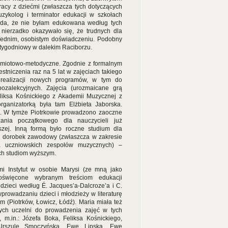
cy z dziećmi (zwłaszcza tych dotyczących
uzykolog i terminator edukacji w szkołach
koda, że nie byłam edukowana według tych
ć nierzadko okazywało się, że trudnych dla
rednim, osobistym doświadczeniu. Podobny
zytygodniowy w dalekim Raciborzu.
zedmiotowo-metodyczne. Zgodnie z formalnym
tniczenia raz na 5 lat w zajęciach takiego
 realizacji nowych programów, w tym do
zalekcyjnych. Zajęcia (urozmaicane grą
iksa Kośnickiego z Akademii Muzycznej z
ganizatorką była tam Elżbieta Jaborska.
ć. W tymże Piotrkowie prowadzono zaoczne
ania początkowego dla nauczycieli już
zej. Inną formą było roczne studium dla
cy dorobek zawodowy (zwłaszcza w zakresie
a uczniowskich zespołów muzycznych) –
h studiom wyższym.
 Instytut w osobie Marysi (ze mną jako
oświęcone wybranym treściom edukacji
dzieci według É. Jacques’a-Dalcroze’a i C.
wprowadzaniu dzieci i młodzieży w literaturę
m (Piotrków, Łowicz, Łódź). Maria miała też
zych uczelni do prowadzenia zajęć w tych
, m.in.: Józefa Boka, Feliksa Kośnickiego,
 Urszulę Smoczyńską, Ewę Lipską, Ewę