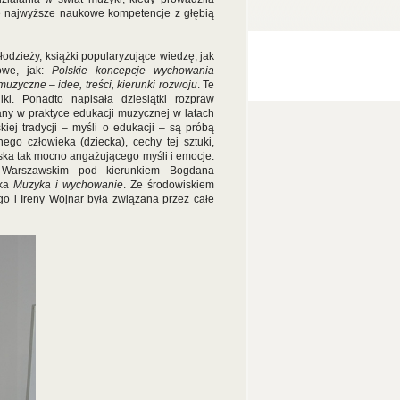
ące najwyższe naukowe kompetencje z głębią
odzieży, książki popularyzujące wiedzę, jak
owe, jak:
Polskie koncepcje wychowania
zyczne – idee, treści, kierunki rozwoju
. Te
iki. Ponadto napisała dziesiątki rozpraw
ny w praktyce edukacji muzycznej w latach
kiej tradycji – myśli o edukacji – są próbą
ego człowieka (dziecka), cechy tej sztuki,
ska tak mocno angażującego myśli i emocje.
e Warszawskim pod kierunkiem Bogdana
żka
Muzyka i wychowanie
. Ze środowiskiem
 i Ireny Wojnar była związana przez całe