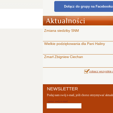
Dołącz do grupy na Facebooku
Zmiana siedziby SNM
Wielkie podziękowania dla Pani Haliny
Zmarł Zbigniew Ciechan
zobacz wszystkie a
NEWSLETTER
Podaj nam swój e-mail, jeśli chcesz otrzymywać aktual
wpisz swój e-mail: