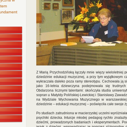
zyczna w
stem
 fundament
Z Marią Przychodzińską łączyły mnie więzy wieloletniej p
dziedzinie edukacji muzycznej, a przy tym wyjątkowym c
wykraczała daleko poza ramy stereotypu. Cechowała ją si
jako 16-letnia dziewczyna podejmowała się trudnych
Obdarzona licznymi talentami: skończyła studia uniwersyt
sopran u Matyldy Polińskiej-Lewickiej i Stanisławy Zawadz
na Wydziale Wychowania Muzycznego w warszawskiej P
dziedzinie – edukacji muzycznej – poświęciła całe swoje ży
Po studiach zatrudniona w macierzystej uczelni wyróżniała
psychiki dziecka. Intuicje młodej pedagog rychło znalaz
dziećmi, prowadzonych badaniach i eksperymentach. Pod
język z dziećmi, wprowadzając je poprzez różnorodne d