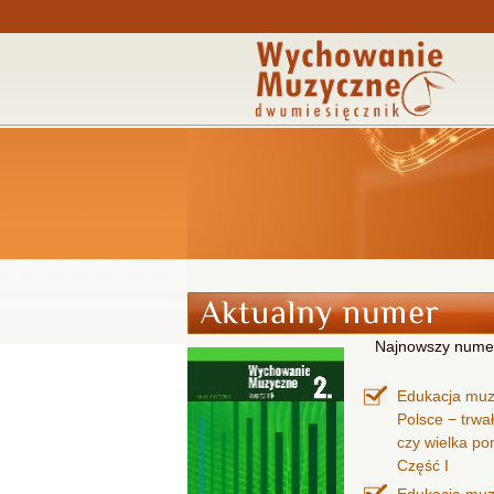
Najnowszy nume
Edukacja mu
Polsce − trwa
czy wielka p
Część I