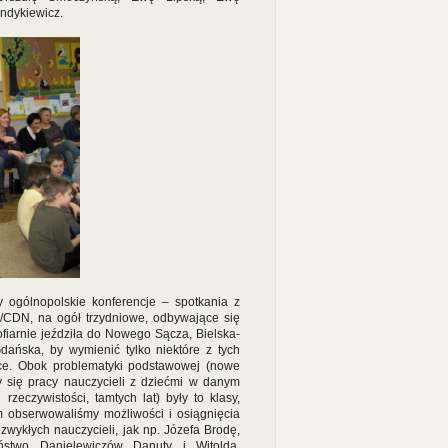
ndykiewicz.
 ogólnopolskie konferencje – spotkania z
CDN, na ogół trzydniowe, odbywające się
ofiarnie jeździła do Nowego Sącza, Bielska-
dańska, by wymienić tylko niektóre z tych
ce. Obok problematyki podstawowej (nowe
y się pracy nauczycieli z dziećmi w danym
 rzeczywistości, tamtych lat) były to klasy,
em obserwowaliśmy możliwości i osiągnięcia
ezwykłych nauczycieli, jak np. Józefa Brodę,
ństwo Danielewiczów Danuty i Witolda,