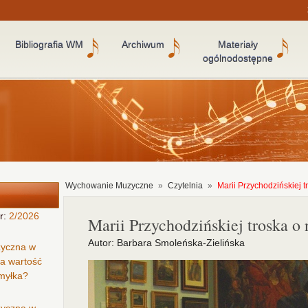
Bibliografia WM
Archiwum
Materiały
ogólnodostępne
Wychowanie Muzyczne
»
Czytelnia
»
Marii Przychodzińskiej t
r:
2/2026
Marii Przychodzińskiej troska o 
Autor: Barbara Smoleńska-Zielińska
zyczna w
ła wartość
omyłka?