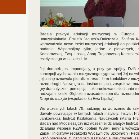
Badała praktyki edukacji muzycznej w Europie. 
umuzykalniania: Émile’a Jaques’a-Dalcroze’a, Zoltána 
wprowadzała nowe treści muzycznej edukacji do polskich
badania. Wspomnijmy tylko, jedne z pierwszych, e
Komorowską, Ewą Lipską, Anną Trojanowską-Kaczmarsk
estetycznego w klasach I–IV.
Jej dorobek jest imponujący, a przy tym spójny. Dziś 
koncepcji wychowania muzycznego sygnowanej Jej nazwis
jej cechę uznawała pluralizm treści i form kontaktów z m
różne drogi i śpiew, gra na instrumentach, zespołowe muz
gry dramatyczne, percepcja – ukierunkowane słuchanie muz
rodzajami sztuki. Głębokim uzasadnieniem dla różnorodnośc
Drogi do muzyki
(współautorka Ewa Lipska).
We wczesnych latach 70. nadzieję na wdrożenie do szkó
dawały powstające w tamtych latach instytuty: Instytut
Jankowska), Instytut Kształcenia Nauczycieli (Maria Pr
Badań nad Młodzieżą czy już wcześniej działający Instytut
działania wspierał PZWS (potem WSiP), jedyna wówczas 
Zapał i inicjatywy redaktorki Wydawnictw Szkolnych i Ped
współpracującej z Instytutem Kształcenia Nauczycieli,