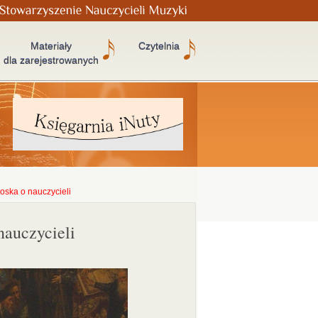
Materiały
Czytelnia
dla zarejestrowanych
roska o nauczycieli
nauczycieli