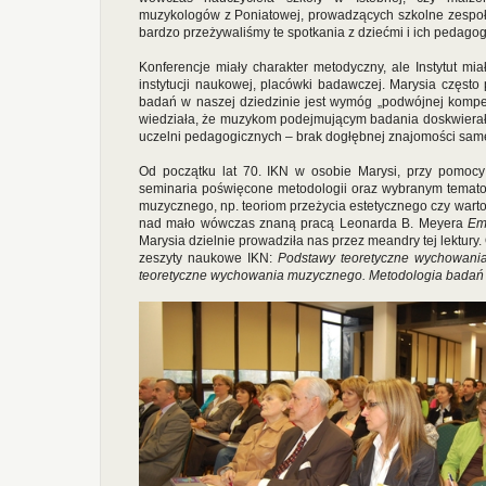
muzykologów z Poniatowej, prowadzących szkolne zespoł
bardzo przeżywaliśmy te spotkania z dziećmi i ich pedago
Konferencje miały charakter metodyczny, ale Instytut miał
instytucji naukowej, placówki badawczej. Marysia często 
badań w naszej dziedzinie jest wymóg „podwójnej kompet
wiedziała, że muzykom podejmującym badania doskwierał
uczelni pedagogicznych – brak dogłębnej znajomości same
Od początku lat 70. IKN w osobie Marysi, przy pomocy 
seminaria poświęcone metodologii oraz wybranym temato
muzycznego, np. teoriom przeżycia estetycznego czy warto
nad mało wówczas znaną pracą Leonarda B. Meyera
Em
Marysia dzielnie prowadziła nas przez meandry tej lektur
zeszyty naukowe IKN:
Podstawy teoretyczne wychowan
teoretyczne wychowania muzycznego. Metodologia badań