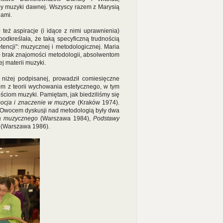
y muzyki dawnej. Wszyscy razem z Marysią
gami.
 też aspiracje (i idące z nimi uprawnienia)
podkreślała, że taką specyficzną trudnością
encji”: muzycznej i metodologicznej. Maria
 brak znajomości metodologii, absolwentom
j materii muzyki.
niżej podpisanej, prowadził comiesięczne
m z teorii wychowania estetycznego, w tym
ściom muzyki. Pamiętam, jak biedziliśmy się
ocja i znaczenie w muzyce
(Kraków 1974).
y. Owocem dyskusji nad metodologią były dwa
ia muzycznego
(Warszawa 1984),
Podstawy
(Warszawa 1986).