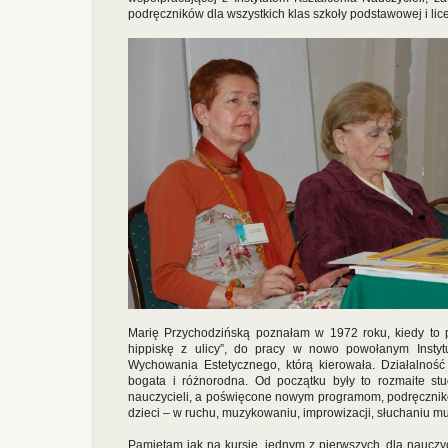
podręczników dla wszystkich klas szkoły podstawowej i lic
Marię Przychodzińską poznałam w 1972 roku, kiedy to p
hippiskę z ulicy”, do pracy w nowo powołanym Instytu
Wychowania Estetycznego, którą kierowała. Działalność 
bogata i różnorodna. Od początku były to rozmaite st
nauczycieli, a poświęcone nowym programom, podręcznik
dzieci – w ruchu, muzykowaniu, improwizacji, słuchaniu mu
Pamiętam jak na kursie, jednym z pierwszych, dla nauczy