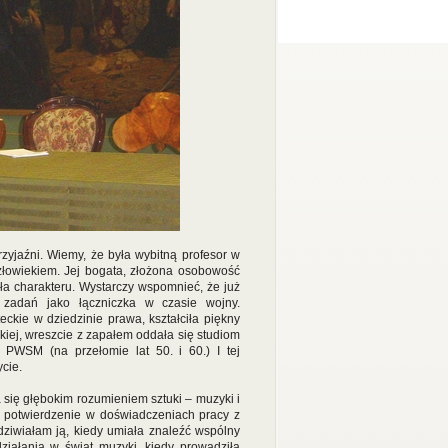
rzyjaźni. Wiemy, że była wybitną profesor w
złowiekiem. Jej bogata, złożona osobowość
ła charakteru. Wystarczy wspomnieć, że już
 zadań jako łączniczka w czasie wojny.
eckie w dziedzinie prawa, kształciła piękny
kiej, wreszcie z zapałem oddała się studiom
WSM (na przełomie lat 50. i 60.) I tej
cie.
 się głębokim rozumieniem sztuki – muzyki i
ły potwierdzenie w doświadczeniach pracy z
ziwiałam ją, kiedy umiała znaleźć wspólny
ziałania w świat muzyki, kiedy prowadziła