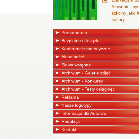
Edukacja mu
Słowenii – sy
szkolny jako
kultury
Prenumerata
Bezpłatne e-książki
Konferencje metodyczne
Aktualności
Słowa wstępne
Archiwum - Galerie zdjęć
Archiwum - Konkursy
Archiwum - Testy osiągnięć
Reklama
Nasze logotypy
Informacje dla Autorów
Redakcja
Kontakt