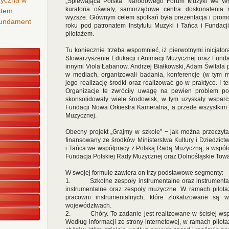
zyczna w
„Śpiewająca Polska” Narodowego Forum Muzyki we Wro
kuratoria oświaty, samorządowe centra doskonalenia n
stem
wyższe. Głównym celem spotkań była prezentacja i promoc
 fundament
roku pod patronatem Instytutu Muzyki i Tańca i Fundac
pilotażem.
Tu koniecznie trzeba wspomnieć, iż pierwotnymi inicjator
Stowarzyszenie Edukacji i Animacji Muzycznej oraz Fundac
innymi Viola Łabanow, Andrzej Białkowski, Adam Świtała pr
w mediach, organizowali badania, konferencje (w tym 
jego realizację środki oraz realizować go w praktyce. I 
Organizacje te zwróciły uwagę na pewien problem po
skonsolidowały wiele środowisk, w tym uzyskały wsparci
Fundacji Nowa Orkiestra Kameralna, a przede wszystkim I
Muzycznej.
Obecny projekt „Grajmy w szkole” − jak można przeczytać 
finansowany ze środków Ministerstwa Kultury i Dziedzictw
i Tańca we współpracy z Polską Radą Muzyczną, a współ
Fundacja Polskiej Rady Muzycznej oraz Dolnośląskie Tow
W swojej formule zawiera on trzy podstawowe segmenty:
1. Szkolne zespoły instrumentalne oraz instrumental
instrumentalne oraz zespoły muzyczne. W ramach pilotaż
pracowni instrumentalnych, które zlokalizowane są
województwach.
2. Chóry. To zadanie jest realizowane w ścisłej wspó
Według informacji ze strony internetowej, w ramach pilot