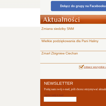
Dołącz do grupy na Facebooku
Zmiana siedziby SNM
Wielkie podziękowania dla Pani Haliny
Zmarł Zbigniew Ciechan
zobacz wszystkie a
NEWSLETTER
Podaj nam swój e-mail, jeśli chcesz otrzymywać aktual
wpisz swój e-mail: