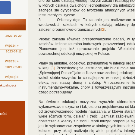
chórów, które działają według nowych zasad i realizują 
w których działają dwa chóry: jednogłosowy dla młodszych
zachęca się dyrygentów do tworzenia atrakcyjnych wize
instrumenty muzyczne.
3. Orkiestry dęte. To zadanie jest realizowane na 
wrocławskich szkołach, w których działają orkiestry 
założeń programowo-organizacyjnych
[2]
.
2023-10-29
Pilotaż zakłada również przeprowadzenie badań, w t
zasobów infrastrukturalno-kadrowych powszechnej eduk
więcej »
Planowane jest też opracowanie projektu Wielolet
2023-07-11
powszechnej edukacji muzycznej w Polsce.
więcej »
Plany są ambitne, docelowo, przynajmniej w intencji org
2021-02-03
w kraju
[3]
. Przedsięwzięcie jest trudne, ale budzi moje n
„Śpiewającej Polsce” jako o filarze powszechnej edukacji
więcej »
wokół siebie wszystko to co najlepsze w naszej dziedz
efekty, jest naszą dumą i chlubą. A rozszerzenie tej
ktualności
instrumentalno-wokalne, chóry z towarzyszącymi instrume
czego potrzebujemy.
Na świecie edukacja muzyczna wyraźnie ukierunkow
wykonawstwo muzyczne i tak jest ona projektowana od kl
od zrównoważonego modelu nauczania, w którym staramy 
ności
wiele różnych form, działań i treści. Zamiast zaśpiewan
dostarczania wiedzy z historii i teorii muzyki proponuje si
jest to wykonawstwo zespołowe w atrakcyjnych formach z
kulturze, przy okazji realizuje się wiele projektów inter