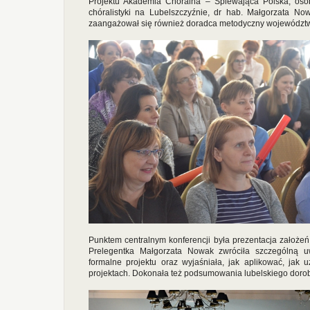
Projektu Akademia Chóralna – Śpiewająca Polska, os
chóralistyki na Lubelszczyźnie, dr hab. Małgorzata No
zaangażował się również doradca metodyczny województwa
Punktem centralnym konferencji była prezentacja założe
Prelegentka Małgorzata Nowak zwróciła szczególną u
formalne projektu oraz wyjaśniała, jak aplikować, jak
projektach. Dokonała też podsumowania lubelskiego dorob