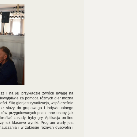
izz i na jej przykładzie zwrócił uwagę na
 Niewątpliwie za pomocą różnych gier można
ci. Siłą gier jest rywalizacja, współcześnie
zizz służy do grupowego i indywidualnego
izów przygotowanych przez inne osoby, jak
ślać zasady, tryby gry. Aplikacja on-line
czy też klasowe wyniki. Program warty jest
auczania i w zakresie różnych dyscyplin i