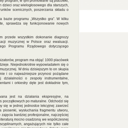
nowy program, w tym promowane są placówki,
 dzieci oraz wielogłosowego dla starszych,
runków scenicznych, poszerzania składu o
bazie programu „Wszystko gra”. W kilku
dęte, sprawdza się funkcjonowanie nowych
ym przede wszystkim dokonanie diagnozy
acji muzycznej w Polsce oraz ewaluacji.
niego Programu Rządowego dotyczącego
anizatorów, program ma objąć 1000 placówek
adzieje. Niejednokrotnie wypowiadałem się o
 muzycznej. W dniu dzisiejszym to on skupia
inie i co najważniejsze przynosi pożądane
 działalności o zespoły instrumentalne,
ntami i orkiestry dęte jest dokładnie tym,
ana jest na działania ekspresyjne, na
as początkowych po maturalne. Odchodzi się
się w jednej jednostce lekcyjnej zawrzeć
ia piosenki, wysłuchania fragmentu utworu,
ę zajęcia bardziej profesjonalne, najczęściej
 literaturą mocno osadzoną we współczesnej
dyscyplinarnych, angażujących nie tylko całe