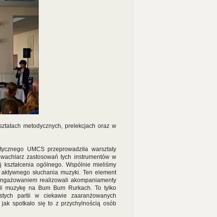
sztatach metodycznych, prelekcjach oraz w
stycznego UMCS przeprowadziła warsztaty
a wachlarz zastosowań tych instrumentów w
j kształcenia ogólnego. Wspólnie mieliśmy
w aktywnego słuchania muzyki. Ten element
aangażowaniem realizowali akompaniamenty
ali muzykę na Bum Bum Rurkach. To tylko
stych partii w ciekawie zaaranżowanych
jak spotkało się to z przychylnością osób