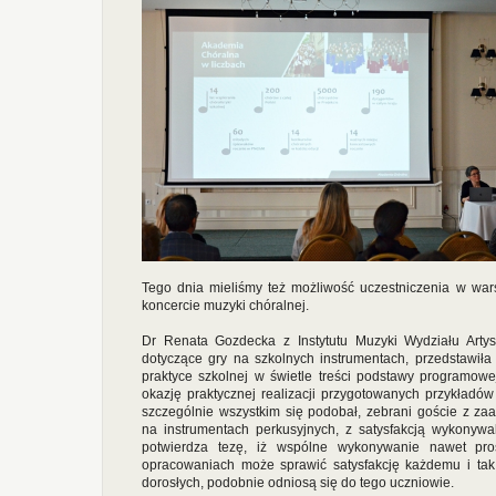
Tego dnia mieliśmy też możliwość uczestniczenia w war
koncercie muzyki chóralnej.
Dr Renata Gozdecka z Instytutu Muzyki Wydziału Arty
dotyczące gry na szkolnych instrumentach, przedstawił
praktyce szkolnej w świetle treści podstawy programowe
okazję praktycznej realizacji przygotowanych przykładó
szczególnie wszystkim się podobał, zebrani goście z z
na instrumentach perkusyjnych, z satysfakcją wykonyw
potwierdza tezę, iż wspólne wykonywanie nawet pro
opracowaniach może sprawić satysfakcję każdemu i tak 
dorosłych, podobnie odniosą się do tego uczniowie.