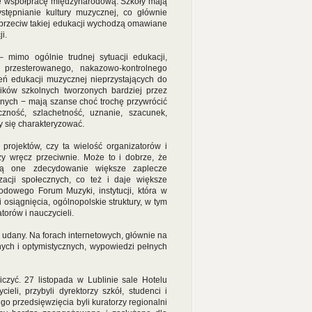
one współpracę międzynarodową. Szkoły mają
tępnianie kultury muzycznej, co głównie
aprzeciw takiej edukacji wychodzą omawiane
i.
 mimo ogólnie trudnej sytuacji edukacji,
 przesterowanego, nakazowo-kontrolnego
żeń edukacji muzycznej nieprzystających do
ników szkolnych tworzonych bardziej przez
nych − mają szanse choć trochę przywrócić
ność, szlachetność, uznanie, szacunek,
ny się charakteryzować.
 projektów, czy ta wielość organizatorów i
zy wręcz przeciwnie. Może to i dobrze, że
mają one zdecydowanie większe zaplecze
nizacji społecznych, co też i daje większe
odowego Forum Muzyki, instytucji, która w
osiągnięcia, ogólnopolskie struktury, w tym
orów i nauczycieli.
udany. Na forach internetowych, głównie na
nych i optymistycznych, wypowiedzi pełnych
iczyć. 27 listopada w Lublinie sale Hotelu
eli, przybyli dyrektorzy szkół, studenci i
o przedsięwzięcia byli kuratorzy regionalni