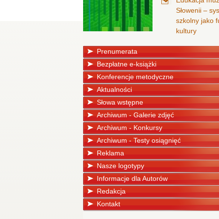
Edukacja mu
Słowenii – sy
szkolny jako
kultury
Prenumerata
Bezpłatne e-książki
Konferencje metodyczne
Aktualności
Słowa wstępne
Archiwum - Galerie zdjęć
Archiwum - Konkursy
Archiwum - Testy osiągnięć
Reklama
Nasze logotypy
Informacje dla Autorów
Redakcja
Kontakt