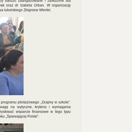
oby bardzo zaangażowane i zasłużone dla
wak oraz dr Izabela Urban. W organizację
 lubelskiego Zbigniew Wiertel.
ń programu pilotażowego „Grajmy w szkole”.
wagę na wytyczne, kryteria i wymagania
 uzyskiwać wsparcie finansowe w tego typu
ku „Śpiewającej Polski”.