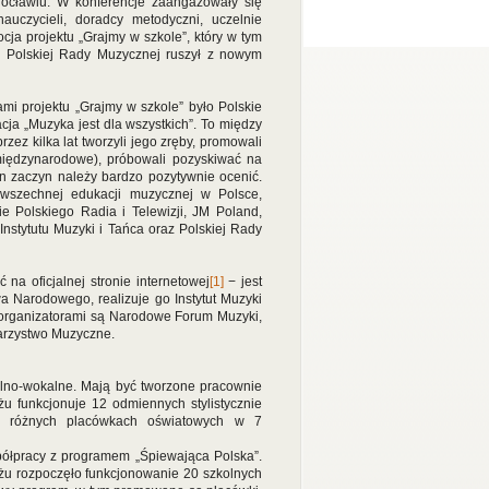
cławiu. W konferencje zaangażowały się
auczycieli, doradcy metodyczni, uczelnie
ja projektu „Grajmy w szkole”, który w tym
ji Polskiej Rady Muzycznej ruszył z nowym
ami projektu „Grajmy w szkole” było Polskie
ja „Muzyka jest dla wszystkich”. To między
zez kilka lat tworzyli jego zręby, promowali
międzynarodowe), próbowali pozyskiwać na
ten zaczyn należy bardzo pozytywnie ocenić.
wszechnej edukacji muzycznej w Polsce,
e Polskiego Radia i Telewizji, JM Poland,
nstytutu Muzyki i Tańca oraz Polskiej Rady
na oficjalnej stronie internetowej
[1]
− jest
a Narodowego, realizuje go Instytut Muzyki
organizatorami są Narodowe Forum Muzyki,
arzystwo Muzyczne.
no-wokalne. Mają być tworzone pracownie
u funkcjonuje 12 odmiennych stylistycznie
 w różnych placówkach oświatowych w 7
łpracy z programem „Śpiewająca Polska”.
ażu rozpoczęło funkcjonowanie 20 szkolnych