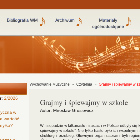
Bibliografia WM
Archiwum
Materiały
ogólnodostępne
Wychowanie Muzyczne
»
Czytelnia
»
Grajmy i śpiewajmy w s
r:
2/2026
Grajmy i śpiewajmy w szkole
Autor: Mirosław Grusiewicz
zyczna w
ła wartość
omyłka?
W listopadzie w kilkunastu miastach w Polsce odbyły się
śpiewajmy w szkole”. Nie tylko hasło było ich wspólnym
strukturę i przebieg. Głównymi organizatorami byli regio