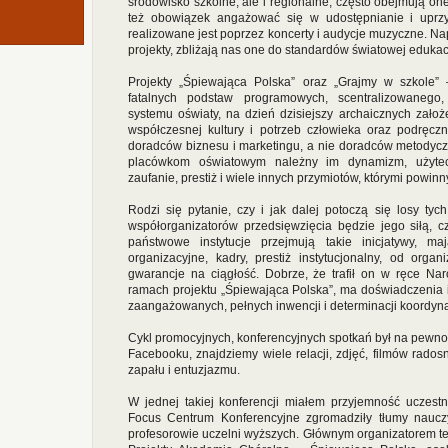
środowisko szkolne, ale i regionalne, często obejmują 
też obowiązek angażować się w udostępnianie i uprzys
realizowane jest poprzez koncerty i audycje muzyczne. N
projekty, zbliżają nas one do standardów światowej edukacj
Projekty „Śpiewająca Polska” oraz „Grajmy w szkole” –
fatalnych podstaw programowych, scentralizowanego,
systemu oświaty, na dzień dzisiejszy archaicznych zało
współczesnej kultury i potrzeb człowieka oraz podręcz
doradców biznesu i marketingu, a nie doradców metodycz
placówkom oświatowym należny im dynamizm, użytecz
zaufanie, prestiż i wiele innych przymiotów, którymi powin
Rodzi się pytanie, czy i jak dalej potoczą się losy tych
współorganizatorów przedsięwzięcia będzie jego siłą, c
państwowe instytucje przejmują takie inicjatywy, 
organizacyjne, kadry, prestiż instytucjonalny, od orga
gwarancje na ciągłość. Dobrze, że trafił on w ręce Nar
ramach projektu „Śpiewająca Polska”, ma doświadczenia i 
zaangażowanych, pełnych inwencji i determinacji koordynat
Cykl promocyjnych, konferencyjnych spotkań był na pewno 
Facebooku, znajdziemy wiele relacji, zdjęć, filmów rados
zapału i entuzjazmu.
W jednej takiej konferencji miałem przyjemność uczestn
Focus Centrum Konferencyjne zgromadziły tłumy nauczyci
profesorowie uczelni wyższych. Głównym organizatorem teg