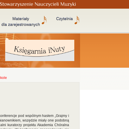
Materiały
Czytelnia
dla zarejestrowanych
zkole
 konferencje pod wspólnym hasłem „Grajmy i
 mianownikiem, wszędzie miały one podobną
nalni kuratorzy projektu Akademia Chóralna