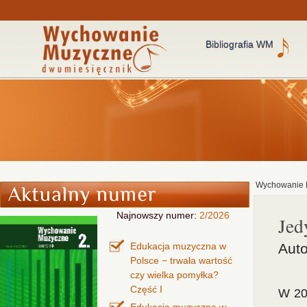
Bibliografia WM
Wychowanie 
Najnowszy numer:
2/2026
Jed
Edukacja muzyczna w
Aut
Polsce − trwała wartość
czy wielka pomyłka?
Część I
W 20