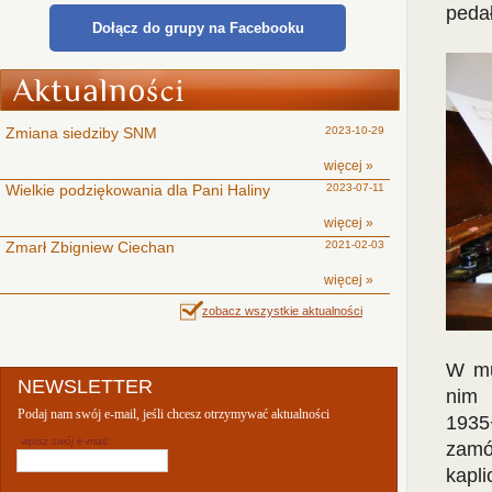
peda
Dołącz do grupy na Facebooku
Zmiana siedziby SNM
2023-10-29
więcej »
Wielkie podziękowania dla Pani Haliny
2023-07-11
więcej »
Zmarł Zbigniew Ciechan
2021-02-03
więcej »
zobacz wszystkie aktualności
W mu
NEWSLETTER
nim 
Podaj nam swój e-mail, jeśli chcesz otrzymywać aktualności
193
wpisz swój e-mail:
zamó
kapl