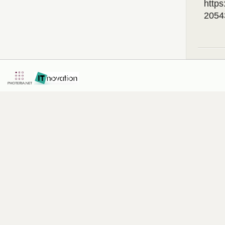
http
2054