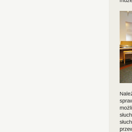
muz
Nale
spra
możl
słuch
słuc
prze