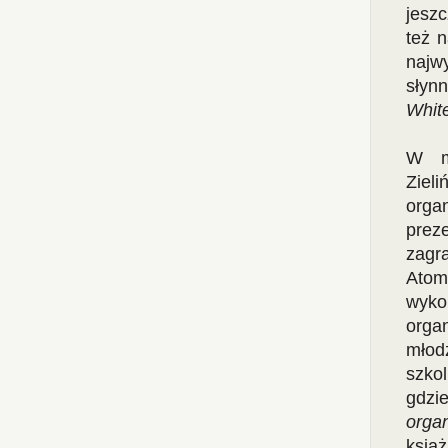
jesz
też n
najw
słyn
Whit
W mu
Ziel
org
prez
zagra
Atomi
wykor
organ
młod
szko
gdzi
orga
ksią