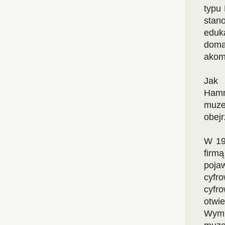
typu
stan
eduk
doma
akom
Jak 
Hamm
muze
obejr
W 19
firm
poja
cyfr
cyfr
otwie
Wymi