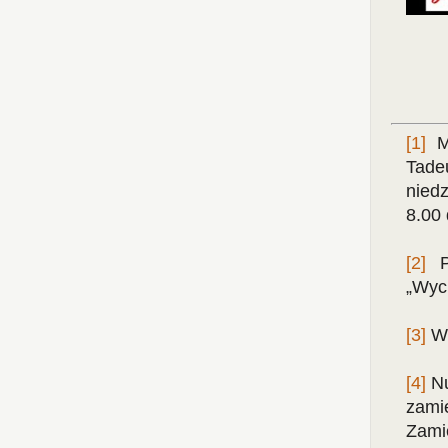
[1]
Mu
Tade
nied
8.00 
[2]
P
„Wyc
[3]
Wi
[4]
Nu
zami
Zam