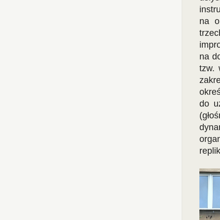
inst
na o
trze
impr
na do
tzw.
zakr
okre
do u
(głoś
dyna
orga
repl