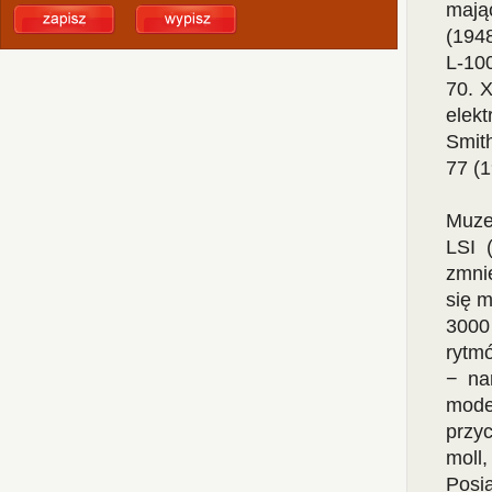
maj
(194
L-10
70. 
elek
Smit
77 (
Muze
LSI 
zmnie
się 
3000
rytm
− na
mode
przyc
moll
Posia