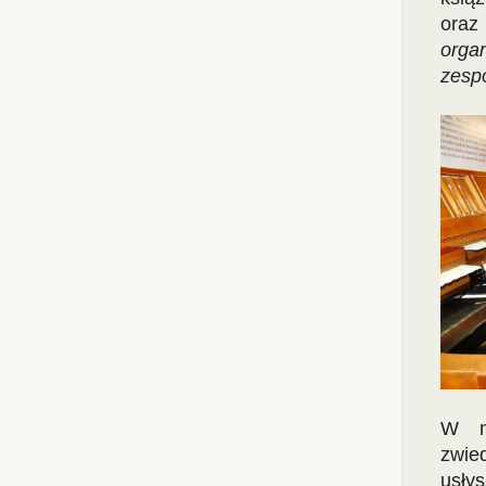
oraz
orga
zespo
W mu
zwied
usł