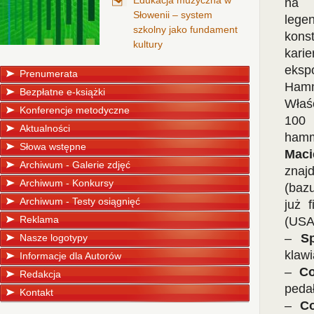
Edukacja muzyczna w
na 
Słowenii – system
lege
szkolny jako fundament
kons
kultury
kari
eksp
Prenumerata
Hamm
Bezpłatne e-książki
Właś
Konferencje metodyczne
100
Aktualności
hamm
Słowa wstępne
Maci
Archiwum - Galerie zdjęć
znaj
Archiwum - Konkursy
(bazu
Archiwum - Testy osiągnięć
już 
Reklama
(USA)
–
Sp
Nasze logotypy
klawi
Informacje dla Autorów
–
Co
Redakcja
peda
Kontakt
–
Co