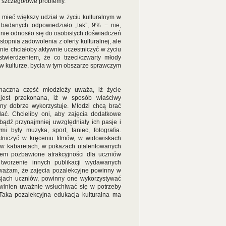
na szczegółowe problemy.
 mieć większy udział w życiu kulturalnym w
badanych odpowiedziało „tak”; 9% − nie,
 nie odnosiło się do osobistych doświadczeń
opnia zadowolenia z oferty kulturalnej, ale
ie chciałoby aktywnie uczestniczyć w życiu
stwierdzeniem, że co trzeci/czwarty młody
w kulturze, bycia w tym obszarze sprawczym
naczna część młodzieży uważa, iż życie
i jest przekonana, iż w sposób właściwy
ny dobrze wykorzystuje. Młodzi chcą brać
lać. Chcieliby oni, aby zajęcia dodatkowe
 bądź przynajmniej uwzględniały ich pasje i
i były muzyka, sport, taniec, fotografia.
stniczyć w kręceniu filmów, w widowiskach
, w kabaretach, w pokazach utalentowanych
em pozbawione atrakcyjności dla uczniów
tworzenie innych publikacji wydawanych
Uważam, że zajęcia pozalekcyjne powinny w
asjach uczniów, powinny one wykorzystywać
powinien uważnie wsłuchiwać się w potrzeby
. Taka pozalekcyjna edukacja kulturalna ma