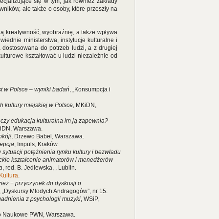
cjalizujące się w tym, jak również zakłady
owników, ale także o osoby, które przeszły na
zą kreatywność, wyobraźnię, a także wpływa
wiednie ministerstwa, instytucje kulturalne i
 dostosowana do potrzeb ludzi, a z drugiej
ulturowe kształtować u ludzi niezależnie od
 w Polsce – wyniki badań
, „Konsumpcja i
h kultury miejskiej w Polsce
, MKiDN,
i czy edukacja kulturalna im ją zapewnia?
KiDN, Warszawa.
okój!
, Drzewo Babel, Warszawa.
cepcja
, Impuls, Kraków.
sytuacji potężnienia rynku kultury i bezwładu
kie kształcenie animatorów i menedżerów
a
, red. B. Jedlewska, , Lublin.
/Kultura
.
zież
−
przyczynek do dyskusji o
, „Dyskursy Młodych Andragogów”, nr 15.
adnienia z psychologii muzyki
, WSiP,
o Naukowe PWN, Warszawa.