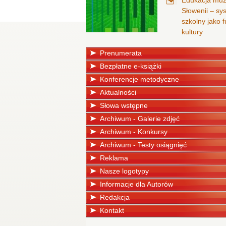
Edukacja mu
Słowenii – sy
szkolny jako
kultury
Prenumerata
Bezpłatne e-książki
Konferencje metodyczne
Aktualności
Słowa wstępne
Archiwum - Galerie zdjęć
Archiwum - Konkursy
Archiwum - Testy osiągnięć
Reklama
Nasze logotypy
Informacje dla Autorów
Redakcja
Kontakt