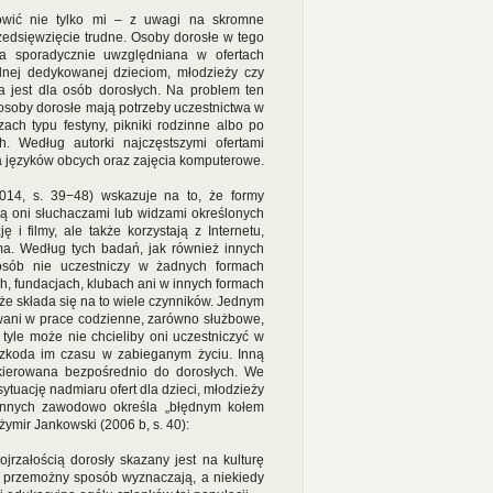
mówić nie tylko mi – z uwagi na skromne
rzedsięwzięcie trudne. Osoby dorosłe w tego
pa sporadycznie uwzględniana w ofertach
ralnej dedykowanej dzieciom, młodzieży czy
a jest dla osób dorosłych. Na problem ten
osoby dorosłe mają potrzeby uczestnictwa w
ach typu festyny, pikniki rodzinne albo po
h. Według autorki najczęstszymi ofertami
 języków obcych oraz zajęcia komputerowe.
014, s. 39−48) wskazuje na to, że formy
 są oni słuchaczami lub widzami określonych
 i filmy, ale także korzystają z Internetu,
ma. Według tych badań, jak również innych
 osób nie uczestniczy w żadnych formach
ch, fundacjach, klubach ani w innych formach
 że składa się na to wiele czynników. Jednym
owani w prace codzienne, zarówno służbowe,
tyle może nie chcieliby oni uczestniczyć w
szkoda im czasu w zabieganym życiu. Inną
na kierowana bezpośrednio do dorosłych. We
tuację nadmiaru ofert dla dzieci, młodzieży
zynnych zawodowo określa „błędnym kołem
żymir Jankowski (2006 b, s. 40):
jrzałością dorosły skazany jest na kulturę
w przemożny sposób wyznaczają, a niekiedy