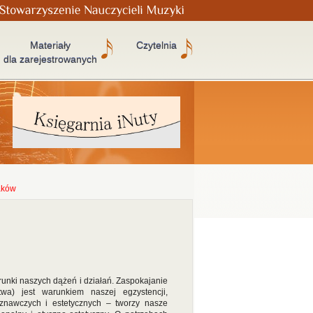
Materiały
Czytelnia
dla zarejestrowanych
laków
unki naszych dążeń i działań. Zaspokajanie
twa) jest warunkiem naszej egzystencji,
znawczych i estetycznych – tworzy nasze