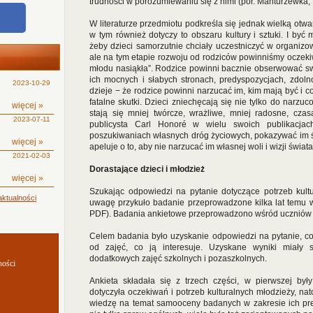
trudności w porozumiewaniu się z nimi (por. Manturzewka, 
W literaturze przedmiotu podkreśla się jednak wielką otwa
w tym również dotyczy to obszaru kultury i sztuki. I być
żeby dzieci samorzutnie chciały uczestniczyć w organizo
ale na tym etapie rozwoju od rodziców powinniśmy oczekiwa
młodu nasiąkła”. Rodzice powinni bacznie obserwować swo
ich mocnych i słabych stronach, predyspozycjach, zdoln
2023-10-29
dzieje − że rodzice powinni narzucać im, kim mają być i co
fatalne skutki. Dzieci zniechęcają się nie tylko do narzu
więcej »
stają się mniej twórcze, wrażliwe, mniej radosne, cza
2023-07-11
publicysta Carl Honoré w wielu swoich publikacja
poszukiwaniach własnych dróg życiowych, pokazywać im świ
więcej »
apeluje o to, aby nie narzucać im własnej woli i wizji świat
2021-02-03
Dorastające dzieci i młodzież
więcej »
Szukając odpowiedzi na pytanie dotyczące potrzeb kultu
ktualności
uwagę przykuło badanie przeprowadzone kilka lat temu w
PDF). Badania ankietowe przeprowadzono wśród uczniów 
Celem badania było uzyskanie odpowiedzi na pytanie, co
od zajęć, co ją interesuje. Uzyskane wyniki miały s
dodatkowych zajęć szkolnych i pozaszkolnych.
ności
Ankieta składała się z trzech części, w pierwszej był
dotyczyła oczekiwań i potrzeb kulturalnych młodzieży, nat
wiedzę na temat samooceny badanych w zakresie ich pred