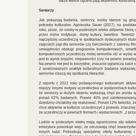
także wielce ograniczają aktywność kulturalną 
Seniorzy
Jak pokazują badania, seniorzy, osoby starsze są grup
potrzeby kulturalne. Agnieszka Sauer (2017), na pods
roku, pisze, że osoby w podeszłym wieku aktywnie biorą
przez różne instytucje, domy kultury, świetlice. Twierd
najczęściej uczestniczą w spotkaniach dyskusyjnych klubó
zajęciach jogi dla seniorów czy ćwiczeniach z zakresu fit
umiejętności obsługi programów komputerowych, smartfo
komputerowych uczestniczy mniej seniorów niż w wyżej w
jest to wynik bojaźni, niepewności (czy na pewno poradzę 
Na pewno nie jest to korzystne, znacznie ogranicza ludzi s
Z analizowanych praktyk kulturalnych badania wykazały
seniorów cieszą się spotkania literackie.
Z raportu z 2012 roku poświęconego kulturalnym aktyw
między innymi motywy uczestnictwa w wydarzeniach kultu
że seniorzy w dużym stopniu wykazują chęć po prostu sp
ponad 62% badanych. Prawie 40% jest zainteresowanyc
dziedziny chciałoby się realizować. Ponad 12% twierdzi, ż
chce aktywnie w kulturze uczestniczyć z powodu znacznej 
że uczestniczy w pewnych formach i wydarzeniach „z przy
Ludzie w podeszłym wieku mają ograniczone siły witalne
emerytura powoduje więc, że odczuwają chęć towarzystwa, 
innych ludzi. Potrzebują specjalnej oferty kulturalnej