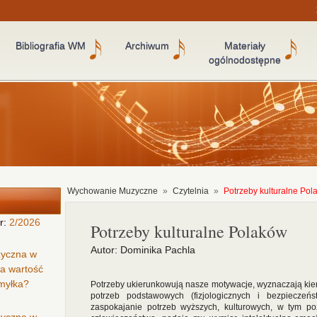
Bibliografia WM
Archiwum
Materiały
ogólnodostępne
Wychowanie Muzyczne
»
Czytelnia
»
Potrzeby kulturalne Po
r:
2/2026
Potrzeby kulturalne Polaków
Autor: Dominika Pachla
zyczna w
ła wartość
omyłka?
Potrzeby ukierunkowują nasze motywacje, wyznaczają kier
potrzeb podstawowych (fizjologicznych i bezpieczeńs
zaspokajanie potrzeb wyższych, kulturowych, w tym po