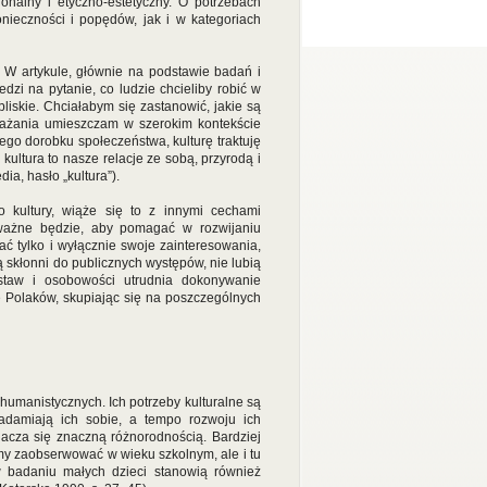
onalny i etyczno-estetyczny. O potrzebach
ieczności i popędów, jak i w kategoriach
 W artykule, głównie na podstawie badań i
dzi na pytanie, co ludzie chcieliby robić w
bliskie. Chciałabym się zastanowić, jakie są
ważania umieszczam w szerokim kontekście
ego dorobku społeczeństwa, kulturę traktuję
 kultura to nasze relacje ze sobą, przyrodą i
ia, hasło „kultura”).
kultury, wiąże się to z innymi cechami
 ważne będzie, aby pomagać w rozwijaniu
jać tylko i wyłącznie swoje zainteresowania,
są skłonni do publicznych występów, nie lubią
staw i osobowości utrudnia dokonywanie
ne Polaków, skupiając się na poszczególnych
umanistycznych. Ich potrzeby kulturalne są
adamiają ich sobie, a tempo rozwoju ich
nacza się znaczną różnorodnością. Bardziej
my zaobserwować w wieku szkolnym, ale i tu
w badaniu małych dzieci stanowią również