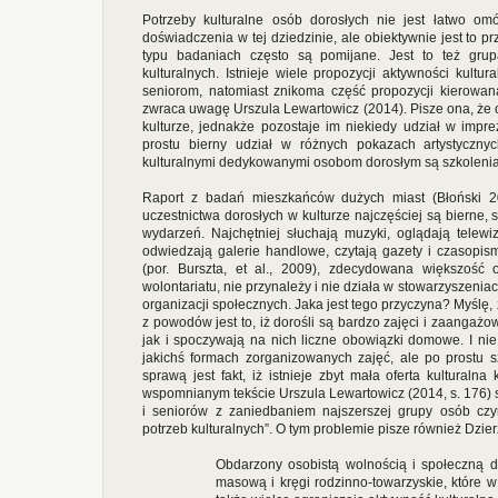
Potrzeby kulturalne osób dorosłych nie jest łatwo o
doświadczenia w tej dziedzinie, ale obiektywnie jest to p
typu badaniach często są pomijane. Jest to też gru
kulturalnych. Istnieje wiele propozycji aktywności kultu
seniorom, natomiast znikoma część propozycji kierowan
zwraca uwagę Urszula Lewartowicz (2014). Pisze ona, że 
kulturze, jednakże pozostaje im niekiedy udział w imprez
prostu bierny udział w różnych pokazach artystycznyc
kulturalnymi dedykowanymi osobom dorosłym są szkolenia
Raport z badań mieszkańców dużych miast (Błoński 2
uczestnictwa dorosłych w kulturze najczęściej są bierne,
wydarzeń. Najchętniej słuchają muzyki, oglądają telewizję
odwiedzają galerie handlowe, czytają gazety i czasopis
(por. Burszta, et al., 2009), zdecydowana większość
wolontariatu, nie przynależy i nie działa w stowarzyszenia
organizacji społecznych. Jaka jest tego przyczyna? Myślę,
z powodów jest to, iż dorośli są bardzo zajęci i zaangaż
jak i spoczywają na nich liczne obowiązki domowe. I nie 
jakichś formach zorganizowanych zajęć, ale po prostu 
sprawą jest fakt, iż istnieje zbyt mała oferta kultural
wspomnianym tekście Urszula Lewartowicz (2014, s. 176) sy
i seniorów z zaniedbaniem najszerszej grupy osób c
potrzeb kulturalnych”. O tym problemie pisze również Dzier
Obdarzony osobistą wolnością i społeczną do
masową i kręgi rodzinno-towarzyskie, które 