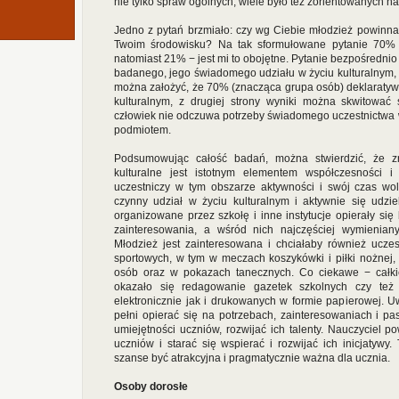
nie tylko spraw ogólnych, wiele było też zorientowanych 
Jedno z pytań brzmiało: czy wg Ciebie młodzież powinna
Twoim środowisku? Na tak sformułowane pytanie 70% 
natomiast 21% − jest mi to obojętne. Pytanie bezpośrednio
badanego, jego świadomego udziału w życiu kulturalnym, st
można założyć, że 70% (znacząca grupa osób) deklaratywn
kulturalnym, z drugiej strony wyniki można skwitować 
człowiek nie odczuwa potrzeby świadomego uczestnictwa 
podmiotem.
Podsumowując całość badań, można stwierdzić, że z
kulturalne jest istotnym elementem współczesności 
uczestniczy w tym obszarze aktywności i swój czas wol
czynny udział w życiu kulturalnym i aktywnie się udzie
organizowane przez szkołę i inne instytucje opierały się
zainteresowania, a wśród nich najczęściej wymienianym
Młodzież jest zainteresowana i chciałaby również ucze
sportowych, w tym w meczach koszykówki i piłki nożnej
osób oraz w pokazach tanecznych. Co ciekawe − całki
okazało się redagowanie gazetek szkolnych czy też 
elektronicznie jak i drukowanych w formie papierowej. 
pełni opierać się na potrzebach, zainteresowaniach i p
umiejętności uczniów, rozwijać ich talenty. Nauczyciel 
uczniów i starać się wspierać i rozwijać ich inicjatywy
szanse być atrakcyjna i pragmatycznie ważna dla ucznia.
Osoby dorosłe