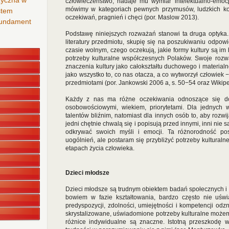
zyczna w
człowieczeństwo, nadaje mu wymiar intelektualno-emocj
mówimy w kategoriach pewnych przymusów, ludzkich kon
stem
oczekiwań, pragnień i chęci (por. Maslow 2013).
 fundament
Podstawę niniejszych rozważań stanowi ta druga optyka.
literatury przedmiotu, skupię się na poszukiwaniu odpowie
czasie wolnym, czego oczekują, jakie formy kultury są im 
potrzeby kulturalne współczesnych Polaków. Swoje roz
znaczenia kultury jako całokształtu duchowego i materialn
jako wszystko to, co nas otacza, a co wytworzył człowiek −
przedmiotami (por. Jankowski 2006 a, s. 50−54 oraz Wikiped
Każdy z nas ma różne oczekiwania odnoszące się do 
osobowościowymi, wiekiem, priorytetami. Dla jednych
talentów bliźnim, natomiast dla innych osób to, aby rozwi
jedni chętnie chwalą się i popisują przed innymi, inni nie 
odkrywać swoich myśli i emocji. Ta różnorodność po
uogólnień, ale postaram się przybliżyć potrzeby kultural
etapach życia człowieka.
Dzieci młodsze
Dzieci młodsze są trudnym obiektem badań społecznych i h
bowiem w fazie kształtowania, bardzo często nie uświ
predyspozycji, zdolności, umiejętności i kompetencji odz
skrystalizowane, uświadomione potrzeby kulturalne może
różnice indywidualne są znaczne. Istotną przeszkodę 