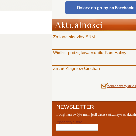
Dołącz do grupy na Facebooku
Zmiana siedziby SNM
Wielkie podziękowania dla Pani Haliny
Zmarł Zbigniew Ciechan
zobacz wszystkie a
NEWSLETTER
Podaj nam swój e-mail, jeśli chcesz otrzymywać aktual
wpisz swój e-mail: