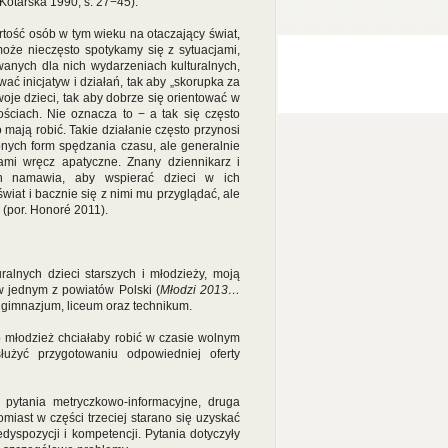
Kotarska 1990, s. 27−45).
rtość osób w tym wieku na otaczający świat,
 może nieczęsto spotykamy się z sytuacjami,
wanych dla nich wydarzeniach kulturalnych,
ć inicjatyw i działań, tak aby „skorupka za
je dzieci, tak aby dobrze się orientować w
ościach. Nie oznacza to − a tak się często
 mają robić. Takie działanie często przynosi
conych form spędzania czasu, ale generalnie
sami wręcz apatyczne. Znany dziennikarz i
ch namawia, aby wspierać dzieci w ich
at i bacznie się z nimi mu przyglądać, ale
a (por. Honoré 2011).
ralnych dzieci starszych i młodzieży, moją
 jednym z powiatów Polski (
Młodzi 2013…
gimnazjum, liceum oraz technikum.
 młodzież chciałaby robić w czasie wolnym
łużyć przygotowaniu odpowiedniej oferty
y pytania metryczkowo-informacyjne, druga
omiast w części trzeciej starano się uzyskać
yspozycji i kompetencji. Pytania dotyczyły