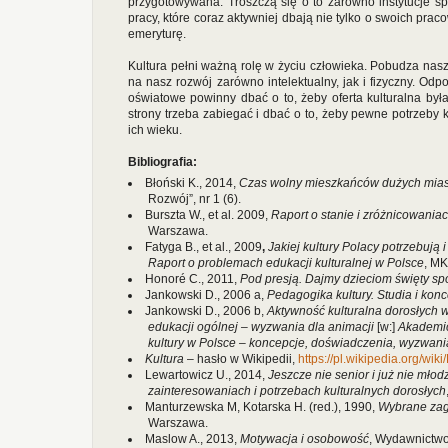
przygotowywana. Troszczą się o to zarówno instytucje spe
pracy, które coraz aktywniej dbają nie tylko o swoich prac
emeryturę.
Kultura pełni ważną rolę w życiu człowieka. Pobudza nas
na nasz rozwój zarówno intelektualny, jak i fizyczny. Odpo
oświatowe powinny dbać o to, żeby oferta kulturalna była
strony trzeba zabiegać i dbać o to, żeby pewne potrzeby k
ich wieku.
Bibliografia:
Błoński K., 2014,
Czas wolny mieszkańców dużych miast
Rozwój”, nr 1 (6).
Burszta W., et al. 2009,
Raport o stanie i zróżnicowaniac
Warszawa.
Fatyga B., et al., 2009
,
Jakiej kultury Polacy potrzebują 
Raport o problemach edukacji kulturalnej w Polsce
, M
Honoré C., 2011,
Pod presją. Dajmy dzieciom święty sp
Jankowski D., 2006 a,
Pedagogika kultury. Studia i kon
Jankowski D., 2006 b,
Aktywność kulturalna dorosłych w 
edukacji ogólnej – wyzwania dla animacji
[w:]
Akademic
kultury w Polsce – koncepcje, doświadczenia, wyzwani
Kultura
– hasło w Wikipedii,
https://pl.wikipedia.org/wiki
Lewartowicz U., 2014,
Jeszcze nie senior i już nie młod
zainteresowaniach i potrzebach kulturalnych dorosłych
Manturzewska M, Kotarska H. (red.), 1990,
Wybrane zag
Warszawa.
Maslow A., 2013,
Motywacja i osobowość
, Wydawnictw