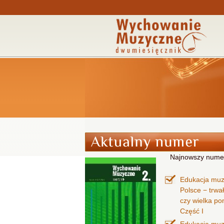
Najnowszy nume
Edukacja mu
Polsce − trwa
czy wielka p
Część I