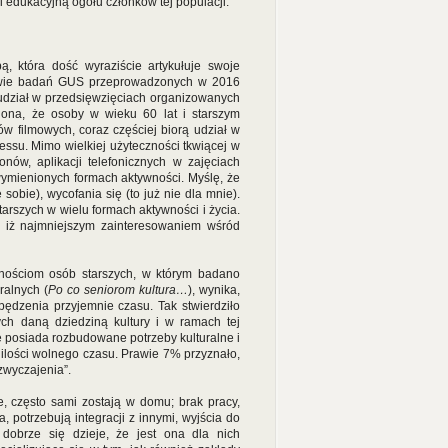
i edukacyjną ogółu członków tej populacji.
ą, która dość wyraziście artykułuje swoje
tawie badań GUS przeprowadzonych w 2016
 udział w przedsięwzięciach organizowanych
zi ona, że osoby w wieku 60 lat i starszym
w filmowych, coraz częściej biorą udział w
nessu. Mimo wielkiej użyteczności tkwiącej w
nów, aplikacji telefonicznych w zajęciach
ymienionych formach aktywności. Myślę, że
sobie), wycofania się (to już nie dla mnie).
tarszych w wielu formach aktywności i życia.
, iż najmniejszym zainteresowaniem wśród
nościom osób starszych, w którym badano
ralnych (
Po co seniorom kultura…
), wynika,
ędzenia przyjemnie czasu. Tak stwierdziło
h daną dziedziną kultury i w ramach tej
e posiada rozbudowane potrzeby kulturalne i
ilości wolnego czasu. Prawie 7% przyznało,
zwyczajenia”.
, często sami zostają w domu; brak pracy,
potrzebują integracji z innymi, wyjścia do
 i dobrze się dzieje, że jest ona dla nich