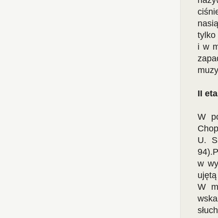
nazy
ciśn
nasi
tylk
i w 
zapa
muzyk
II e
W po
Chop
U. S
94).
w wy
ujętą
W mi
wska
słuch