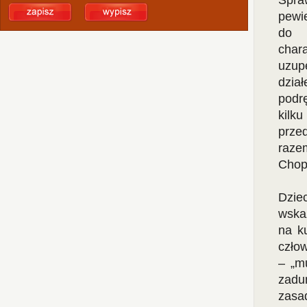
Spra
pewi
do 
chara
uzup
dział
podr
kilk
prze
razem
Chop
Dzie
wskaz
na ku
człow
– „m
zadu
zasad