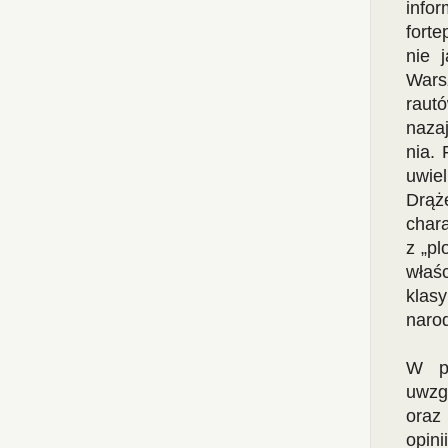
info
forte
nie 
Wars
raut
naza
nia.
uwiel
Drąż
char
z „pl
właś
klas
naro
W pr
uwzgl
oraz 
opi