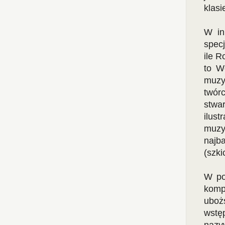
klasi
W in
spec
ile R
to W
muzy
twórc
stwa
ilus
muzy
najba
(szki
W po
komp
uboż
wstę