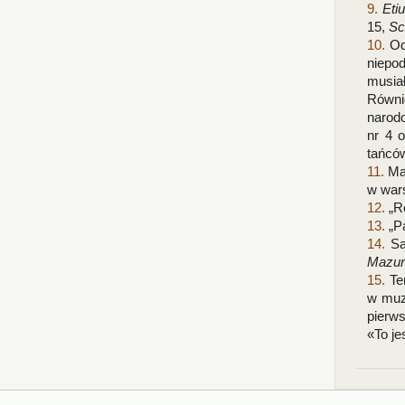
9.
Eti
15,
Sc
10.
Od 
niepo
musiał
Równie
narodo
nr 4 
tańców
11.
Mam
w war
12.
„Ro
13.
„Pa
14.
Są
Mazur
15.
Ten
w muzy
pierws
«To je