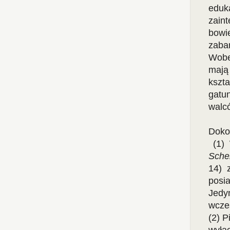
eduk
zain
bowi
zabar
Wobe
mają
kszt
gatun
walc
Doko
(1) 
Sche
14) 
posi
Jed
wcześ
(2) P