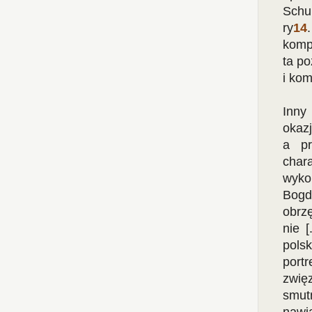
Sch
ry
14
komp
ta p
i ko
Inny
okazj
a pr
char
wyko
Bogd
obrzę
nie [
pols
portr
zwię
smut