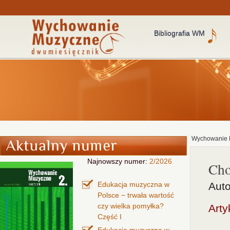
Bibliografia WM
Wychowanie 
Najnowszy numer:
2/2026
Cho
Edukacja muzyczna w
Auto
Polsce − trwała wartość
czy wielka pomyłka?
Arty
Część I