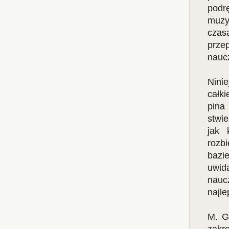
podr
muzy
czas
prze
naucz
Ninie
całk
pina
stwie
jak 
rozb
bazie
uwid
nauc
najle
M. G