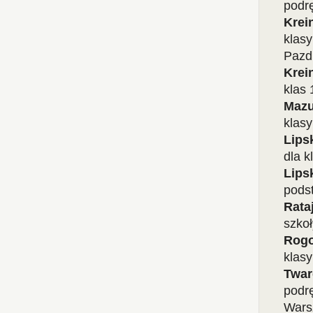
podrę
Krei
klas
Pazd
Krei
klas 
Mazu
klas
Lips
dla k
Lip
pods
Rat
szko
Rog
klas
Twa
podr
Wars