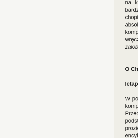
na k
bard
chop
abso
komp
wręc
żało
O
Ch
I
etap
W pod
komp
Prze
pods
proz
ency