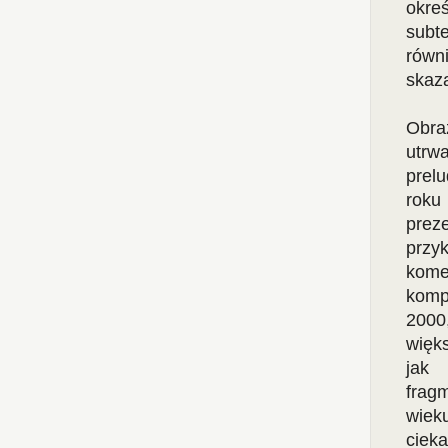
okre
subte
równ
skaz
Obra
utrw
prel
roku
prez
przy
kome
komp
2000
więk
jak 
frag
wiek
ciek