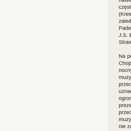
nawią
częs
(Kre
zale
Pade
J.S. 
Straw
Na p
Chop
nocn
muzy
prze
uzna
ogro
prez
prze
muzy
nie z