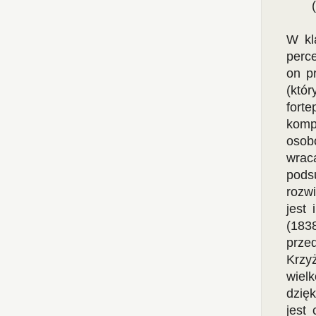
W kl
perce
on p
(któr
forte
komp
osob
wra
pods
rozw
jest
(183
prze
Krzy
wiel
dzię
jest