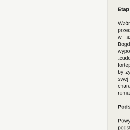
Etap 
Wzór 
prze
w sz
Bogd
wypo­
„cud
forte
by ż
swej
chara
roman
Pod
Powy
pods