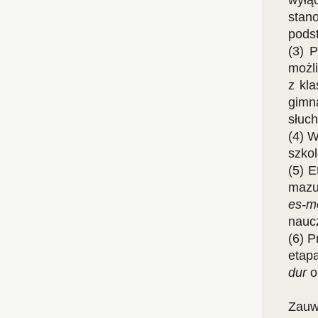
wy­łą
stan
podst
(3) 
możli
z kl
gimn
słuch
(4) W
szko
(5) E
ma­zu
es-m
nauc
(6) 
eta­
dur
o
Zauw