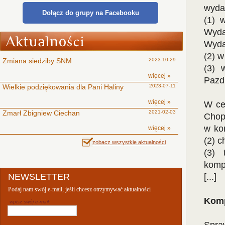
wyda
Dołącz do grupy na Facebooku
(1) 
Wyd
Wyda
(2) w
Zmiana siedziby SNM
2023-10-29
(3) 
więcej »
Pazdr
Wielkie podziękowania dla Pani Haliny
2023-07-11
więcej »
W cen
Zmarł Zbigniew Ciechan
2021-02-03
Chop
w kon
więcej »
(2) c
zobacz wszystkie aktualności
(3) 
komp
NEWSLETTER
[...]
Podaj nam swój e-mail, jeśli chcesz otrzymywać aktualności
Komp
wpisz swój e-mail: