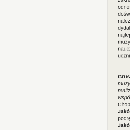
zakr
odno
dośw
nale
dyda
najl
muzy
nauc
uczni
Gru
muzy
reali
wspó
Chop
Jakó
podrę
Jakó