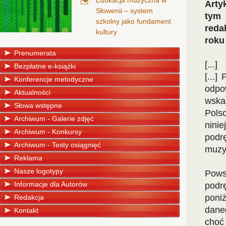
Edukacja muzyczna w
Arty
Słowenii – system
tym 
szkolny jako fundament
reda
kultury
roku
Prenumerata
[...]
Bezpłatne e-książki
[...]
Konferencje metodyczne
odpo
Aktualności
wska
Słowa wstępne
Pols
Archiwum - Galerie zdjęć
nini
Archiwum - Konkursy
podr
Archiwum - Testy osiągnięć
muzyk
Reklama
Nasze logotypy
Pows
Informacje dla Autorów
podr
poniż
Redakcja
dane
Kontakt
choć