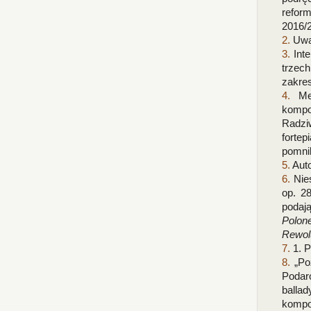
refor
2016/2
2.
Uwa
3.
Inte
trzech
zakres
4.
Med
kompoz
Radzi
fortep
pomnik
5.
Aut
6.
Nie
op. 28
podaj
Polon
Rewol
7.
1. P
8.
„Poz
Podaro
balla
kompo