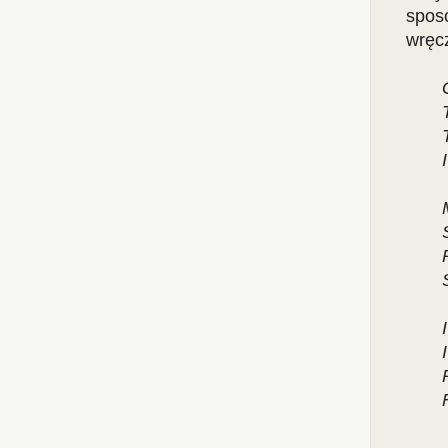
spos
wręc