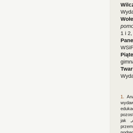
Wil
Wyda
Wołe
pomo
1 i 
Pan
WSiP
Piąt
gimn
Twa
Wyda
1.
Ana
wydaw
eduka
pozost
jak „
przem
podrę