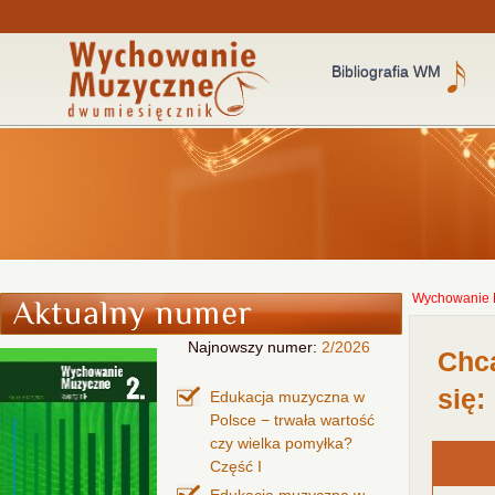
Bibliografia WM
Wychowanie 
Najnowszy numer:
2/2026
Chcą
się:
Edukacja muzyczna w
Polsce − trwała wartość
czy wielka pomyłka?
Część I