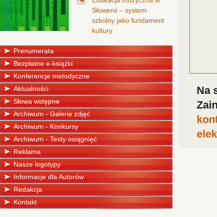
Edukacja muzyczna w
Słowenii – system
szkolny jako fundament
kultury
Prenumerata
Bezpłatne e-książki
Konferencje metodyczne
Na 
Aktualności
Słowa wstępne
Zai
Archiwum - Galerie zdjęć
kon
Archiwum - Konkursy
ele
Archiwum - Testy osiągnięć
Reklama
Nasze logotypy
Informacje dla Autorów
Redakcja
Kontakt