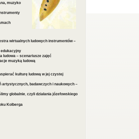
dana, muzyko
instrumenty
łamach
estra wirtualnych ludowych instrumentów –
t edukacyjny
a ludowa – scenariusze zajęć
racje muzyką ludową
wspierać kulturę ludową w jej czystej
ań artystycznych, badawczych i naukowych –
limy globalnie
,
czyli działania józefowskiego
Roku Kolberga