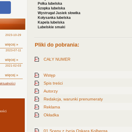
Polka lubelska
Szopka lubelska
Wystrugał Jasiek słowika
Kołysanka lubelska
Kapela lubelska
Lubelskie smaki
2023-10-29
Pliki do pobrania:
więcej »
2023-07-11
CAŁY NUMER
więcej »
2021-02-03
Wstęp
więcej »
Spis treści
ktualności
Autorzy
Redakcja, warunki prenumeraty
Reklama
ności
Okładka
01 Sceny z życia Oskara Kolberga