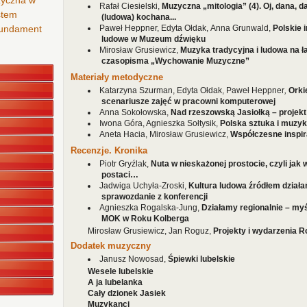
zyczna w
Rafał Ciesielski,
Muzyczna „mitologia” (4). Oj, dana, 
stem
(ludowa) kochana...
 fundament
Paweł Heppner, Edyta Ołdak, Anna Grunwald,
Polskie 
ludowe w Muzeum dźwięku
Mirosław Grusiewicz,
Muzyka tradycyjna i ludowa na 
czasopisma „Wychowanie Muzyczne”
Materiały metodyczne
Katarzyna Szurman, Edyta Ołdak, Paweł Heppner
,
Orki
scenariusze zajęć w pracowni komputerowej
Anna Sokołowska,
Nad rzeszowską Jasiołką – projek
Iwona Góra, Agnieszka Sołtysik,
Polska sztuka i muzyk
Aneta Hacia, Mirosław Grusiewicz,
Współczesne inspi
Recenzje. Kronika
Piotr Gryźlak,
Nuta w nieskażonej prostocie, czyli jak 
postaci…
Jadwiga Uchyła-Zroski,
Kultura ludowa źródłem dział
sprawozdanie z konferencji
Agnieszka Rogalska-Jung,
Działamy regionalnie – myś
MOK w Roku Kolberga
Mirosław Grusiewicz, Jan Roguz,
Projekty i wydarzenia 
Dodatek muzyczny
Janusz Nowosad,
Śpiewki lubelskie
Wesele lubelskie
A ja lubelanka
Cały dzionek Jasiek
Muzykanci