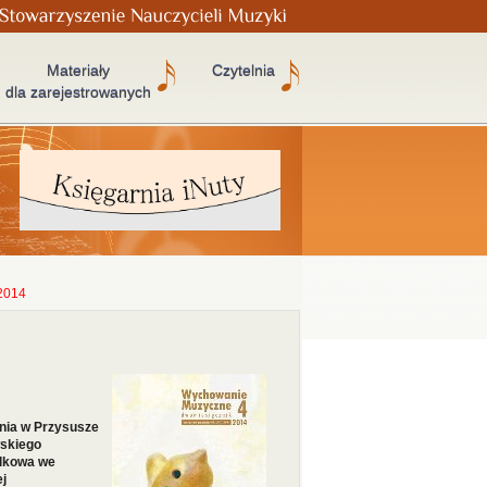
Materiały
Czytelnia
dla zarejestrowanych
2014
nia w Przysusze
skiego
olkowa we
j