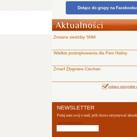
Dołącz do grupy na Facebooku
Zmiana siedziby SNM
Wielkie podziękowania dla Pani Haliny
Zmarł Zbigniew Ciechan
zobacz wszystkie a
NEWSLETTER
Podaj nam swój e-mail, jeśli chcesz otrzymywać aktual
wpisz swój e-mail: