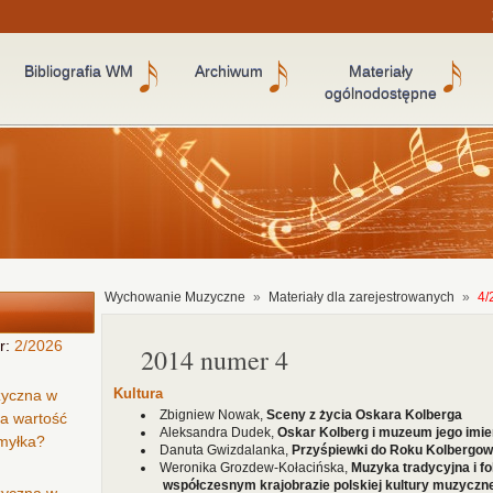
Bibliografia WM
Archiwum
Materiały
ogólnodostępne
Wychowanie Muzyczne
»
Materiały dla zarejestrowanych
»
4/
r:
2/2026
2014 numer 4
Kultura
zyczna w
Zbigniew Nowak,
Sceny z życia Oskara Kolberga
ła wartość
Aleksandra Dudek,
Oskar Kolberg i muzeum jego imie
omyłka?
Danuta Gwizdalanka,
Przyśpiewki do Roku Kolbergow
Weronika Grozdew-Kołacińska,
Muzyka tradycyjna i f
współczesnym krajobrazie polskiej kultury muzyczne