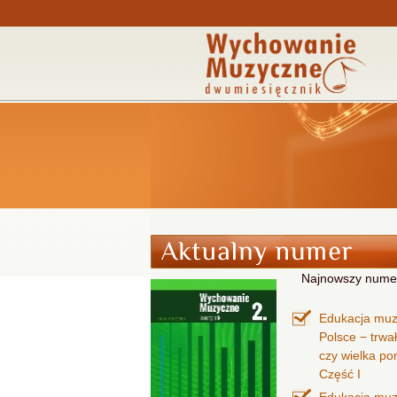
Najnowszy nume
Edukacja mu
Polsce − trwa
czy wielka p
Część I