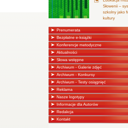
Edukacja mu
Słowenii – sy
szkolny jako
kultury
Prenumerata
Bezpłatne e-książki
Konferencje metodyczne
Aktualności
Słowa wstępne
Archiwum - Galerie zdjęć
Archiwum - Konkursy
Archiwum - Testy osiągnięć
Reklama
Nasze logotypy
Informacje dla Autorów
Redakcja
Kontakt