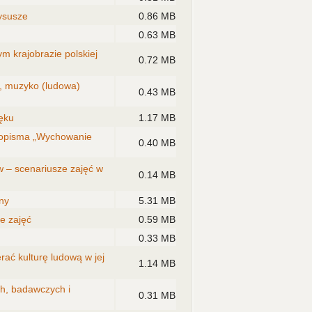
ysusze
0.86 MB
0.63 MB
m krajobrazie polskiej
0.72 MB
a, muzyko (ludowa)
0.43 MB
ęku
1.17 MB
sopisma „Wychowanie
0.40 MB
w – scenariusze zajęć w
0.14 MB
ny
5.31 MB
e zajęć
0.59 MB
0.33 MB
rać kulturę ludową w jej
1.14 MB
ch, badawczych i
0.31 MB