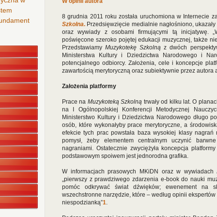
zyczna w
W opinii autora
stem
8 grudnia 2011 roku została uruchomiona w Internecie
za
 fundament
Szkolna
.
Przedsięwzięcie medialnie nagłośniono, ukazały 
oraz wywiady z osobami firmującymi tą inicjatywę. 
poświęcone szeroko pojętej edukacji muzycznej, także ni
Przedstawiamy
Muzykotekę Szkolną
z dwóch perspektyw
Ministerstwa Kultury i Dziedzictwa Narodowego i Nar
potencjalnego odbiorcy. Założenia, cele i koncepcje plat
zawartością merytoryczną oraz subiektywnie przez autora 
Założenia platformy
Prace na
Muzykoteką Szkolną
trwały od kilku lat. O plan
na I Ogólnopolskiej Konferencji Metodycznej Nauczy
Ministerstwo Kultury i Dziedzictwa Narodowego długo po
osób, które wykonałyby prace merytoryczne, a środowisk
efekcie tych prac powstała baza wysokiej klasy nagrań 
pomysł, żeby elementem centralnym uczynić barwne
nagraniami. Ostatecznie zwyciężyła koncepcja platformy
podstawowym spoiwem jest jednorodna grafika.
W informacjach prasowych MKiDN oraz w wywiadach
„pierwszy z prawdziwego zdarzenia e-book do nauki muz
pomóc odkrywać świat dźwięków; ewenement na sk
wszechstronne narzędzie, które – według opinii ekspertów 
niespodzianką”
1
.