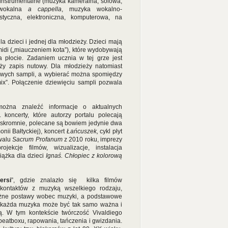
: instrumentalne (muzyka kameralna, solowa,
 wokalna
a cappella
, muzyka wokalno-
ustyczna, elektroniczna, komputerowa, na
dla dzieci i jednej dla młodzieży. Dzieci mają
idi („miauczeniem kota”), które wydobywają
 płocie. Zadaniem ucznia w tej grze jest
ży zapis nutowy. Dla młodzieży natomiast
owych sampli, a wybierać można spomiędzy
mix”. Połączenie dziewięciu sampli pozwala
ożna znaleźć informacje o aktualnych
koncerty, które autorzy portalu polecają
ć skromnie, polecane są bowiem jedynie dwa
nii Bałtyckiej), koncert
Łańcuszek,
cykl płyt
iwalu
Sacrum Profanum
z 2010 roku, imprezy
kcje filmów, wizualizacje, instalacja
ążka dla dzieci
Ignaś. Chłopiec z kolorową
ersi
”, gdzie znalazło się kilka filmów
kontaktów z muzyką wszelkiego rodzaju,
różne postawy wobec muzyki, a podstawowe
e każda muzyka może być tak samo ważna i
ją. W tym kontekście twórczość Vivaldiego
eatboxu, rapowania, tańczenia i gwizdania.