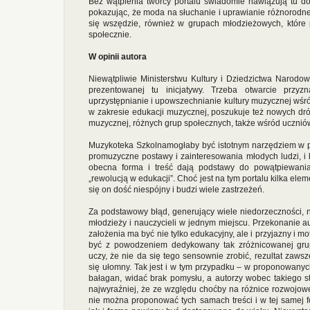
Bez wątpienia twórcy portalu świadomie nawiązują tu do 
pokazując, że moda na słuchanie i uprawianie różnorodnej
się wszędzie, również w grupach młodzieżowych, któr
społecznie.
W opinii autora
Niewątpliwie Ministerstwu Kultury i Dziedzictwa Narodo
prezentowanej tu inicjatywy. Trzeba otwarcie prz
uprzystępnianie i upowszechnianie kultury muzycznej wśró
w zakresie edukacji muzycznej, poszukuje też nowych dró
muzycznej, różnych grup społecznych, także wśród ucznió
Muzykoteka Szkolnamogłaby być istotnym narzędziem w p
promuzyczne postawy i zainteresowania młodych ludzi, i b
obecna forma i treść dają podstawy do powątpiewania,
„rewolucją w edukacji”. Choć jest na tym portalu kilka el
się on dość niespójny i budzi wiele zastrzeżeń.
Za podstawowy błąd, generujący wiele niedorzeczności, na
młodzieży i nauczycieli w jednym miejscu. Przekonanie aut
założenia ma być nie tylko edukacyjny, ale i przyjazny i
być z powodzeniem dedykowany tak zróżnicowanej grup
uczy, że nie da się tego sensownie zrobić, rezultat zaw
się ułomny. Tak jest i w tym przypadku – w proponowany
bałagan, widać brak pomysłu, a autorzy wobec takiego s
najwyraźniej, że ze względu choćby na różnice rozwojow
nie można proponować tych samach treści i w tej samej fo