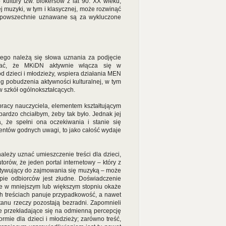
kultury tzw. blokersów z lat 90. XX wieku,
 muzyki, w tym i klasycznej, może rozwinąć
e powszechnie uznawane są za wykluczone
wego należą się słowa uznania za podjęcie
yznać, że MKiDN aktywnie włącza się w
d dzieci i młodzieży, wspiera działania MEN
g pobudzenia aktywności kulturalnej, w tym
w szkół ogólnokształcących.
racy nauczyciela, elementem kształtującym
ardzo chciałbym, żeby tak było. Jednak jej
 że spełni ona oczekiwania i stanie się
ementów godnych uwagi, to jako całość wydaje
leży uznać umieszczenie treści dla dzieci,
orów, że jeden portal internetowy – który z
 motywujący do zajmowania się muzyką – może
ie odbiorców jest złudne. Doświadczenie
sze w mniejszym lub większym stopniu okaże
ch treściach panuje przypadkowość, a nawet
tanu rzeczy pozostają bezradni. Zapomnieli
e przekładające się na odmienną percepcję
rmie dla dzieci i młodzieży; zarówno treść,