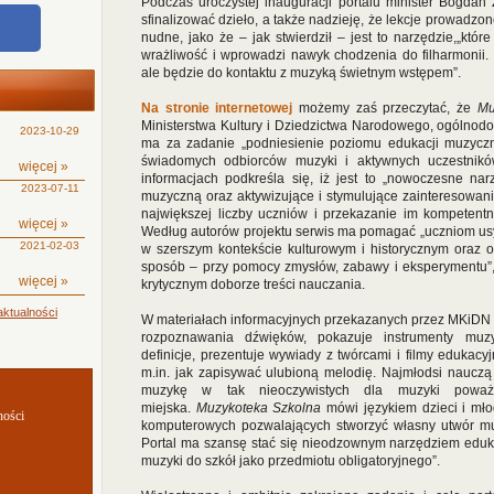
Podczas uroczystej inauguracji portalu minister Bogdan Z
sfinalizować dzieło, a także nadzieję, że lekcje prowadzo
nudne, jako że – jak stwierdził – jest to narzędzie,„któ
wrażliwość i wprowadzi nawyk chodzenia do filharmonii.
ale będzie do kontaktu z muzyką świetnym wstępem”.
Na stronie internetowej
możemy zaś przeczytać, że
Mu
Ministerstwa Kultury i Dziedzictwa Narodowego, ogólnodos
2023-10-29
ma za zadanie „podniesienie poziomu edukacji muzyczne
świadomych odbiorców muzyki i aktywnych uczestnikó
więcej »
informacjach podkreśla się, iż jest to „nowoczesne na
2023-07-11
muzyczną oraz aktywizujące i stymulujące zainteresowani
największej liczby uczniów i przekazanie im kompetentn
więcej »
Według autorów projektu serwis ma pomagać „uczniom us
2021-02-03
w szerszym kontekście kulturowym i historycznym oraz
sposób – przy pomocy zmysłów, zabawy i eksperymentu”,
więcej »
krytycznym doborze treści nauczania.
ktualności
W materiałach informacyjnych przekazanych przez MKiDN d
rozpoznawania dźwięków, pokazuje instrumenty muzy
definicje, prezentuje wywiady z twórcami i filmy edukacy
m.in. jak zapisywać ulubioną melodię. Najmłodsi nauczą
muzykę w tak nieoczywistych dla muzyki poważn
miejska.
Muzykoteka Szkolna
mówi językiem dzieci i młod
ności
komputerowych pozwalających stworzyć własny utwór muzy
Portal ma szansę stać się nieodzownym narzędziem eduk
muzyki do szkół jako przedmiotu obligatoryjnego”.