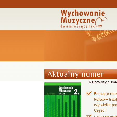
Najnowszy nume
Edukacja mu
Polsce − trwa
czy wielka p
Część I