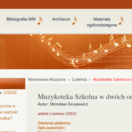
Bibliografia WM
Archiwum
Materiały
ogólnodostępne
Wychowanie Muzyczne
»
Czytelnia
»
Muzykoteka Szkolna w 
r:
2/2026
Muzykoteka Szkolna w dwóch o
Autor: Mirosław Grusiewicz
zyczna w
ła wartość
artykuł z numeru 1/2012
omyłka?
Założenia platformy
Opis zawartości