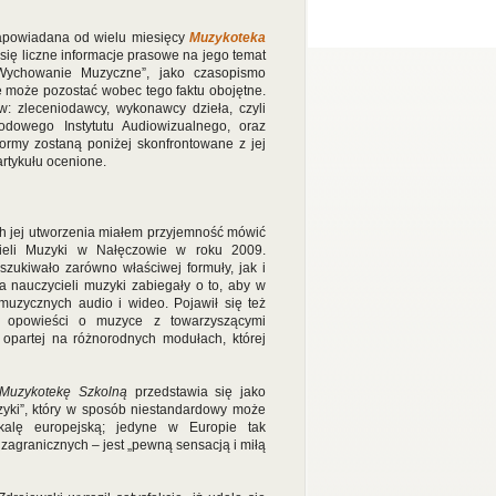
powiadana od wielu miesięcy
Muzykoteka
się liczne informacje prasowe na jego temat
„Wychowanie Muzyczne”, jako czasopismo
e może pozostać wobec tego faktu obojętne.
: zleceniodawcy, wykonawcy dzieła, czyli
odowego Instytutu Audiowizualnego, oraz
formy zostaną poniżej skonfrontowane z jej
artykułu ocenione.
ach jej utworzenia miałem przyjemność mówić
cieli Muzyki w Nałęczowie w roku 2009.
szukiwało zarówno właściwej formuły, jak i
a nauczycieli muzyki zabiegały o to, aby w
muzycznych audio i wideo. Pojawił się też
 opowieści o muzyce z towarzyszącymi
 opartej na różnorodnych modułach, której
Muzykotekę Szkolną
przedstawia się jako
yki”, który w sposób niestandardowy może
alę europejską; jedyne w Europie tak
zagranicznych – jest „pewną sensacją i miłą