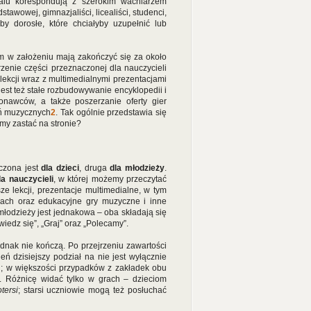
talu korespondują z szerokim wachlarzem
tawowej, gimnazjaliści, licealiści, studenci,
by dorosłe, które chciałyby uzupełnić lub
m w założeniu mają zakończyć się za około
zenie części przeznaczonej dla nauczycieli
lekcji wraz z multimedialnymi prezentacjami
st też stałe rozbudowywanie encyklopedii i
nawców, a także poszerzanie oferty gier
eń muzycznych
2
. Tak ogólnie przedstawia się
my zastać na stronie?
czona jest
dla dzieci
, druga
dla młodzieży
.
la nauczycieli
, w której możemy przeczytać
e lekcji, prezentacje multimedialne, w tym
jach oraz edukacyjne gry muzyczne i inne
młodzieży jest jednakowa – oba składają się
wiedz się”, „Graj” oraz „Polecamy”.
dnak nie kończą. Po przejrzeniu zawartości
eń dzisiejszy podział na nie jest wyłącznie
i; w większości przypadków z zakładek obu
. Różnicę widać tylko w grach – dzieciom
tersi
; starsi uczniowie mogą też posłuchać