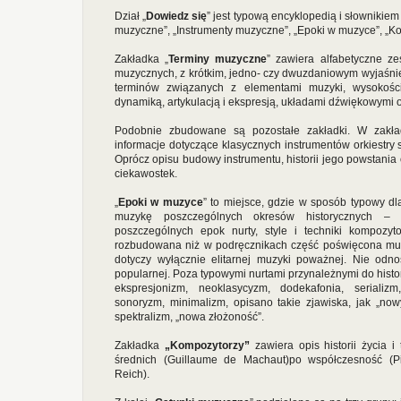
Dział „
Dowiedz się
” jest typową encyklopedią i słownikie
muzyczne”, „Instrumenty muzyczne”, „Epoki w muzyce”, „K
Zakładka „
Terminy muzyczne
” zawiera alfabetyczne z
muzycznych, z krótkim, jedno- czy dwuzdaniowym wyjaśni
terminów związanych z elementami muzyki, wysokośc
dynamiką, artykulacją i ekspresją, układami dźwiękowymi
Podobnie zbudowane są pozostałe zakładki. W zakła
informacje dotyczące klasycznych instrumentów orkiestry
Oprócz opisu budowy instrumentu, historii jego powstania o
ciekawostek.
„
Epoki w muzyce
” to miejsce, gdzie w sposób typowy dl
muzykę poszczególnych okresów historycznych – o
poszczególnych epok nurty, style i techniki kompozyt
rozbudowana niż w podręcznikach część poświęcona muzy
dotyczy wyłącznie elitarnej muzyki poważnej. Nie odno
popularnej. Poza typowymi nurtami przynależnymi do histor
ekspresjonizm, neoklasycyzm, dodekafonia, serializm
sonoryzm, minimalizm, opisano takie zjawiska, jak „nowy
spektralizm, „nowa złożoność”.
Zakładka
„Kompozytorzy”
zawiera opis historii życia 
średnich (Guillaume de Machaut)po współczesność (Pie
Reich).