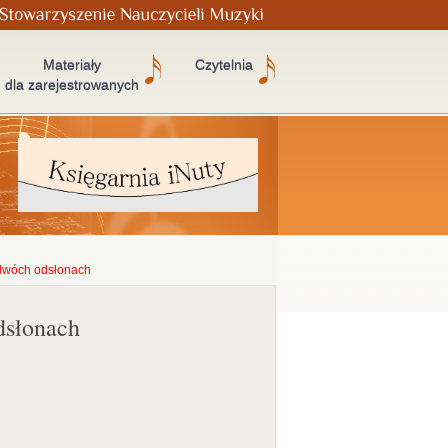
Materiały
Czytelnia
dla zarejestrowanych
dwóch odsłonach
dsłonach