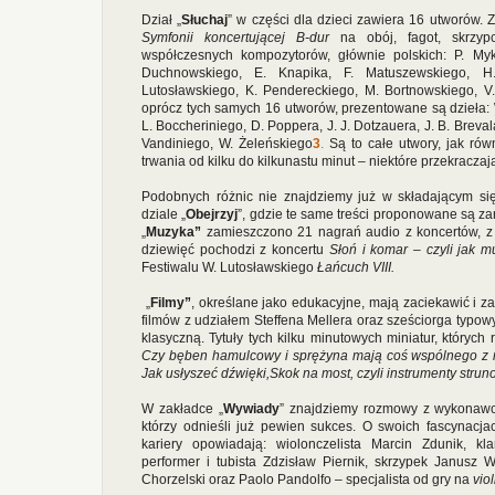
Dział „
Słuchaj
” w części dla dzieci zawiera 16 utworów. 
Symfonii koncertującej B-dur
na obój, fagot, skrzyp
współczesnych kompozytorów, głównie polskich: P. Myk
Duchnowskiego, E. Knapika, F. Matuszewskiego, H
Lutosławskiego, K. Pendereckiego, M. Bortnowskiego, V. 
oprócz tych samych 16 utworów, prezentowane są dzieła: W.
L. Boccheriniego, D. Poppera, J. J. Dotzauera, J. B. Breva
Vandiniego, W. Żeleńskiego
3
.
Są to całe utwory, jak równ
trwania od kilku do kilkunastu minut – niektóre przekraczaj
Podobnych różnic nie znajdziemy już w składającym się
dziale „
Obejrzyj
”, gdzie te same treści proponowane są za
„
Muzyka”
zamieszczono 21 nagrań audio z koncertów, z
dziewięć pochodzi z koncertu
Słoń i komar – czyli jak m
Festiwalu W. Lutosławskiego
Łańcuch VIII.
„
Filmy”
, określane jako edukacyjne,
mają zaciekawić i z
filmów z udziałem Steffena Mellera oraz sześciorga typowy
klasyczną. Tytuły tych kilku minutowych miniatur, których r
Czy bęben hamulcowy i sprężyna mają coś wspólnego z
Jak usłyszeć dźwięki,Skok na most, czyli instrumenty strun
W zakładce „
Wywiady
” znajdziemy rozmowy z wykonawc
którzy odnieśli już pewien sukces. O swoich fascynacj
kariery opowiadają: wiolonczelista Marcin Zdunik, kla
performer i tubista Zdzisław Piernik, skrzypek Janusz Wa
Chorzelski oraz Paolo Pandolfo – specjalista od gry na
vio