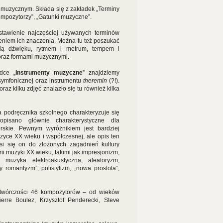
m muzycznym. Składa się z zakładek „Terminy
ompozytorzy”, „Gatunki muzyczne”.
estawienie najczęściej używanych terminów
eniem ich znaczenia. Można tu też poszukać
ią dźwięku, rytmem i metrum, tempem i
 oraz formami muzycznymi.
dce „
Instrumenty muzyczne
” znajdziemy
 symfonicznej oraz instrumentu
theremin
(?!).
raz kilku zdjęć znalazło się tu również kilka
a podręcznika szkolnego charakteryzuje się
pisano głównie charakterystyczne dla
orskie. Pewnym wyróżnikiem jest bardziej
ce XX wieku i współczesnej, ale opis ten
si się on do złożonych zagadnień kultury
ii muzyki XX wieku, takimi jak impresjonizm,
, muzyka elektroakustyczna, aleatoryzm,
 romantyzm”, polistylizm, „nowa prostota”,
i twórczości 46 kompozytorów – od wieków
rre Boulez, Krzysztof Penderecki, Steve