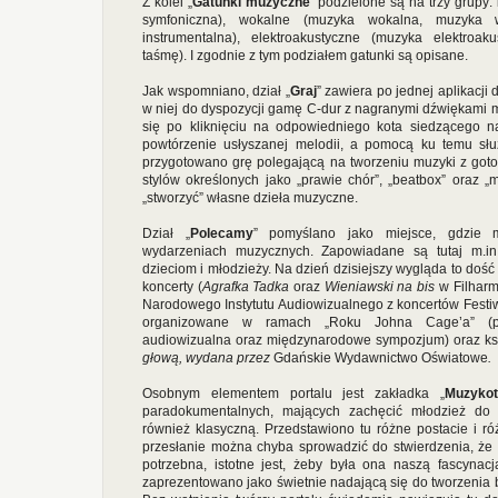
Z kolei „
Gatunki muzyczne
” podzielone są na trzy grupy
symfoniczna), wokalne (muzyka wokalna, muzyka
instrumentalna), elektroakustyczne (muzyka elektroak
taśmę). I zgodnie z tym podziałem gatunki są opisane.
Jak wspomniano, dział „
Graj
” zawiera po jednej aplikacji 
w niej do dyspozycji gamę C-dur z nagranymi dźwiękami m
się po kliknięciu na odpowiedniego kota siedzącego na
powtórzenie usłyszanej melodii, a pomocą ku temu słu
przygotowano grę polegającą na tworzeniu muzyki z got
stylów określonych jako „prawie chór”, „beatbox” oraz „
„stworzyć” własne dzieła muzyczne.
Dział „
Polecamy
” pomyślano jako miejsce, gdzie m
wydarzeniach muzycznych. Zapowiadane są tutaj m.in. 
dzieciom i młodzieży. Na dzień dzisiejszy wygląda to doś
koncerty (
Agrafka Tadka
oraz
Wieniawski na bis
w Filharmo
Narodowego Instytutu Audiowizualnego z koncertów Fest
organizowane w ramach „Roku Johna Cage’a” (proje
audiowizualna oraz międzynarodowe sympozjum) oraz ksi
głową
, wydana przez
Gdańskie Wydawnictwo Oświatowe
.
Osobnym elementem portalu jest zakładka „
Muzykot
paradokumentalnych, mających zachęcić młodzież do 
również klasyczną. Przedstawiono tu różne postacie i 
przesłanie można chyba sprowadzić do stwierdzenia, ż
potrzebna, istotne jest, żeby była ona naszą fascynac
zaprezentowano jako świetnie nadającą się do tworzenia b