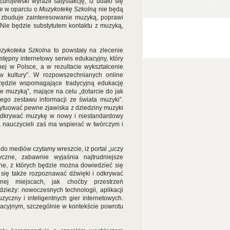
drojewski wyraził satysfakcję, iż udało się
ne w oparciu o
Muzykotekę Szkolną
nie będą
re zbuduje zainteresowanie muzyką, poprawi
 Nie będzie substytutem kontaktu z muzyką,
zykoteka Szkolna
to powstały na zlecenie
tępny internetowy serwis edukacyjny, który
j w Polsce, a w rezultacie wykształcenie
w kultury”. W rozpowszechnianych online
rzędzie wspomagające tradycyjną edukację
e muzyką”, mające na celu „dotarcie do jak
ego zestawu informacji ze świata muzyki”.
ytuować pewne zjawiska z dziedziny muzyki
 odkrywać muzykę w nowy i niestandardowy
 nauczycieli zaś ma wspierać w twórczym i
o mediów czytamy wreszcie, iż portal „uczy
czne, zabawnie wyjaśnia najtrudniejsze
jne, z których będzie można dowiedzieć się
 się także rozpoznawać dźwięki i odkrywać
ej miejscach, jak choćby przestrzeń
zieży: nowoczesnych technologii, aplikacji
czny i inteligentnych gier internetowych.
acyjnym, szczególnie w kontekście powrotu