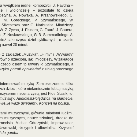
Za wyjątkiem jednej kompozycji J. Haydna –
ce i wiolonczelę – pozostałe to dzieła
ietyna, A. Nowaka, A. Krzanowskiego, C.
. M. Góreckiego, P. Szymańskiego, W.
Silvestrova oraz O. Narbutaite. Młodzieży,
 Z. Zycha, J. Elsnera, G. Fauré, J. Bauera,
la, Z. Noskowskiego, G. B. Sammartiniego, A.
ież całe części dzieł cyklicznych, o czasie
ą nawet 20 minut.
 z zakładek „Muzyka”, „Filmy” i „Wywiady”
równo dzieciom, jak i młodzieży. W zakładce
 czego osiem to utwory P. Szymańskiego, a
uzyka potrafi opowiadać
z ubiegłorocznego
ainteresować muzyką. Zamieszczono tu kilka
ch dzieci, które niekoniecznie lubią muzyką
eżyserem i scenarzystą jest Piotr Stasik, to:
 muzyką?
,
Audiotest,Polędwica na klarnecie,
owe,Ile waży dyrygent?,
Koncert na boisku.
ami muzycznymi, głównie młodymi ludźmi,
ach muzycznych, nauce szkolnej, drodze do
rnecista Michał Górczyński, improwizator,
wrowski, skrzypek i altowiolista Krzysztof
li da gamba
.