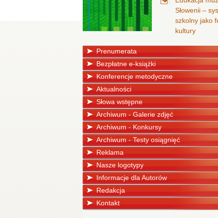
Edukacja mu
Słowenii – sy
szkolny jako
kultury
Prenumerata
Bezpłatne e-książki
Konferencje metodyczne
Aktualności
Słowa wstępne
Archiwum - Galerie zdjęć
Archiwum - Konkursy
Archiwum - Testy osiągnięć
Reklama
Nasze logotypy
Informacje dla Autorów
Redakcja
Kontakt