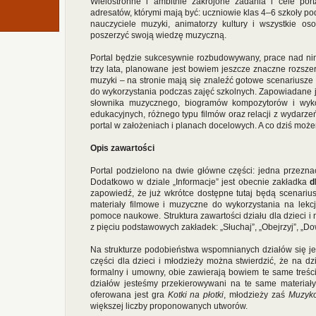
Wielostronne i ambitnie zakrojone zadania i cele por
adresatów, którymi mają być: uczniowie klas 4–6 szkoły pods
nauczyciele muzyki, animatorzy kultury i wszystkie oso
poszerzyć swoją wiedzę muzyczną.
Portal będzie sukcesywnie rozbudowywany, prace nad ni
trzy lata, planowane jest bowiem jeszcze znaczne rozszer
muzyki – na stronie mają się znaleźć gotowe scenariusze 
do wykorzystania podczas zajęć szkolnych. Zapowiadane je
słownika muzycznego, biogramów kompozytorów i wyko
edukacyjnych, różnego typu filmów oraz relacji z wydarz
portal w założeniach i planach docelowych. A co dziś może
Opis zawartości
Portal podzielono na dwie główne części: jedna przezna
Dodatkowo w dziale „Informacje” jest obecnie
zakładka
d
zapowiedź, że już wkrótce dostępne tutaj będą scenariusz
materiały filmowe i muzyczne do wykorzystania na lekc
pomoce naukowe. Struktura zawartości działu dla dzieci i 
z pięciu podstawowych zakładek: „Słuchaj”, „Obejrzyj”, „Do
Na strukturze podobieństwa wspomnianych działów się je
części dla dzieci i młodzieży można stwierdzić, że na dzi
formalny i umowny, obie zawierają bowiem te same treśc
działów jesteśmy przekierowywani na te same materiały
oferowana jest gra
Kotki na płotki
, młodzieży zaś
Muzyko
większej liczby proponowanych utworów.