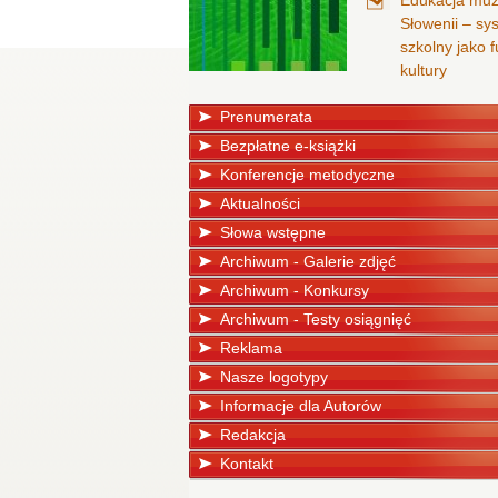
Edukacja mu
Słowenii – sy
szkolny jako
kultury
Prenumerata
Bezpłatne e-książki
Konferencje metodyczne
Aktualności
Słowa wstępne
Archiwum - Galerie zdjęć
Archiwum - Konkursy
Archiwum - Testy osiągnięć
Reklama
Nasze logotypy
Informacje dla Autorów
Redakcja
Kontakt