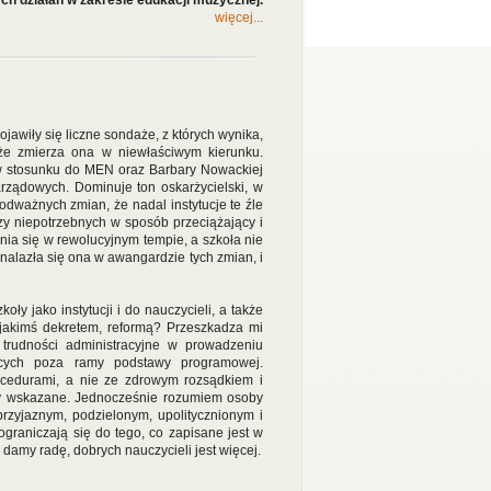
ch działań w zakresie edukacji muzycznej.
więcej...
wiły się liczne sondaże, z których wynika,
że zmierza ona w niewłaściwym kierunku.
e w stosunku do MEN oraz Barbary Nowackiej
rządowych. Dominuje ton oskarżycielski, w
dważnych zmian, że nadal instytucje te źle
zy niepotrzebnych w sposób przeciążający i
ienia się w rewolucyjnym tempie, a szkoła nie
nalazła się ona w awangardzie tych zmian, i
ły jako instytucji i do nauczycieli, a także
ć jakimś dekretem, reformą? Przeszkadza mi
trudności administracyjne w prowadzeniu
ących poza ramy podstawy programowej.
ocedurami, a nie ze zdrowym rozsądkiem i
y wskazane. Jednocześnie rozumiem osoby
rzyjaznym, podzielonym, upolitycznionym i
graniczają się do tego, co zapisane jest w
 damy radę, dobrych nauczycieli jest więcej.