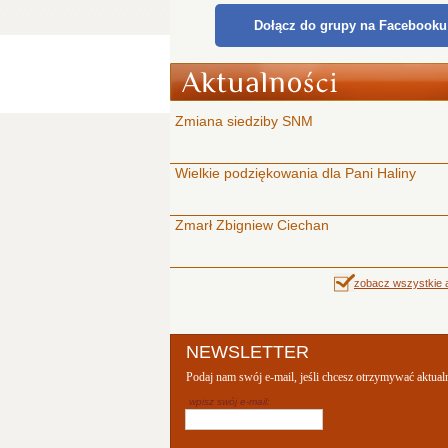
Dołącz do grupy na Facebooku
Zmiana siedziby SNM
Wielkie podziękowania dla Pani Haliny
Zmarł Zbigniew Ciechan
zobacz wszystkie a
NEWSLETTER
Podaj nam swój e-mail, jeśli chcesz otrzymywać aktual
wpisz swój e-mail: