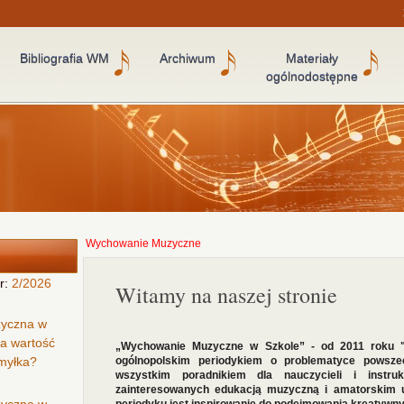
Bibliografia WM
Archiwum
Materiały
ogólnodostępne
Wychowanie Muzyczne
r:
2/2026
Witamy na naszej stronie
zyczna w
ła wartość
„Wychowanie Muzyczne w Szkole” - od 2011 roku 
omyłka?
ogólnopolskim periodykiem o problematyce powszec
wszystkim poradnikiem dla nauczycieli i instru
zainteresowanych edukacją muzyczną i amatorskim 