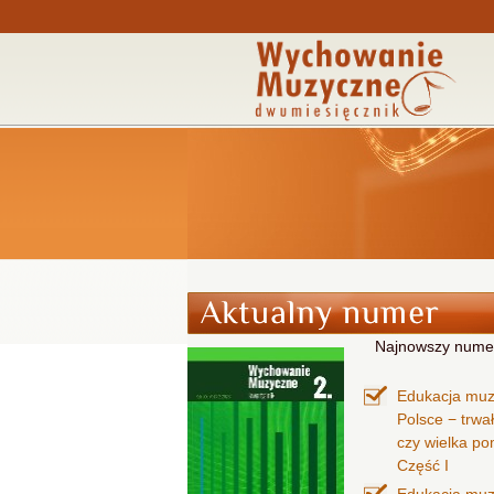
Najnowszy nume
Edukacja mu
Polsce − trwa
czy wielka p
Część I