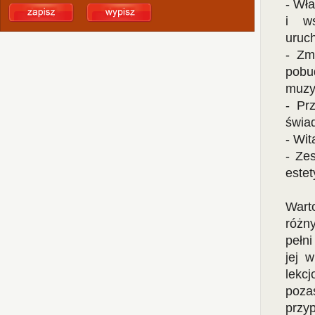
- Wła
i w
uruch
- Zm
pobu
muzyc
- Pr
świa
- Wit
- Ze
este
Wart
różn
pełn
jej 
lekc
poza
przy