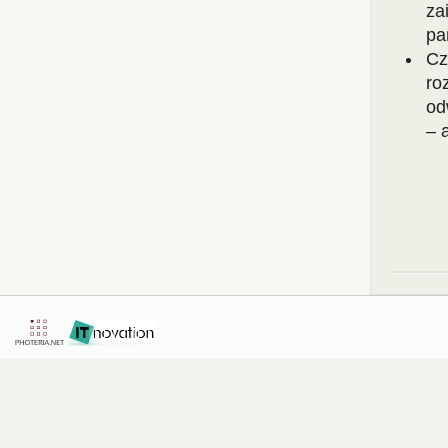
za
pa
Cz
ro
od
– 