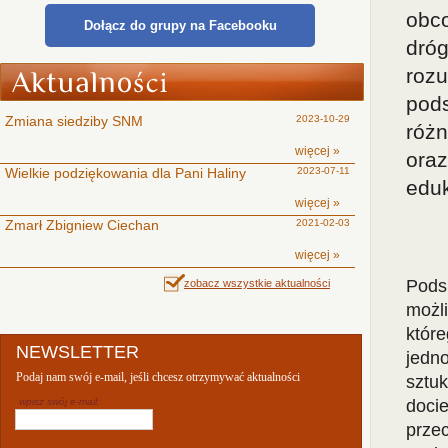
obco
Dołącz do grupy na Facebooku
dró
rozu
pod
Zmiana siedziby SNM
2023-10-29
różn
więcej »
ora
Wielkie podziękowania dla Pani Haliny
2023-07-11
eduk
więcej »
Zmarł Zbigniew Ciechan
2021-02-03
więcej »
Pods
zobacz wszystkie aktualności
możl
któr
NEWSLETTER
jedn
Podaj nam swój e-mail, jeśli chcesz otrzymywać aktualności
sztu
wpisz swój e-mail:
doci
przec