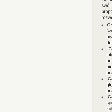
swój
prop
rozw
Cz
św
uw
do
C
in
po
ni
pr
C
gł
pr
C
sp
ku