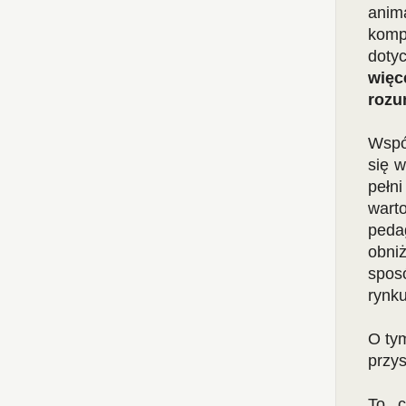
anim
komp
doty
więc
rozu
Wspó
się 
pełn
wart
peda
obni
spos
rynku
O tym
przys
To, 