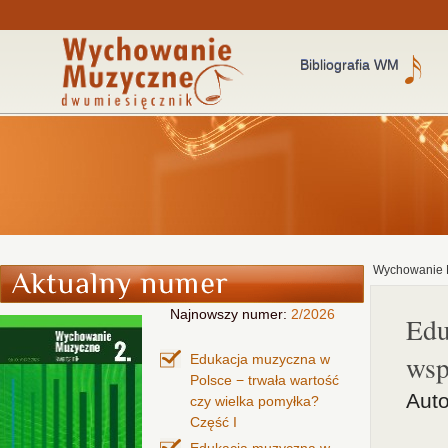
Bibliografia WM
Wychowanie 
Najnowszy numer:
2/2026
Edu
wsp
Edukacja muzyczna w
Polsce − trwała wartość
Auto
czy wielka pomyłka?
Część I