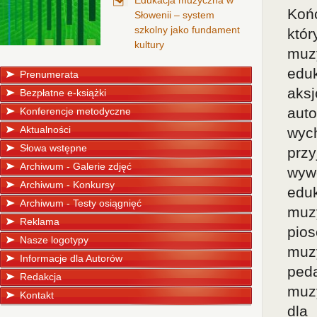
Edukacja muzyczna w
Koń
Słowenii – system
szkolny jako fundament
któ
kultury
muz
edu
Prenumerata
aks
Bezpłatne e-książki
auto
Konferencje metodyczne
Aktualności
wyc
Słowa wstępne
prz
Archiwum - Galerie zdjęć
wyw
Archiwum - Konkursy
eduk
Archiwum - Testy osiągnięć
muz
Reklama
pio
Nasze logotypy
muz
Informacje dla Autorów
peda
Redakcja
muz
Kontakt
dla