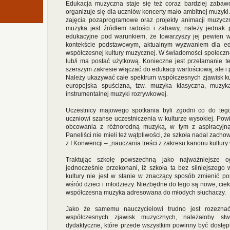
Edukacja muzyczna staje się też coraz bardziej zabaw
organizuje się dla uczniów koncerty mało ambitnej muzyk
zajęcia pozaprogramowe oraz projekty animacji muzyczn
muzyka jest źródłem radości i zabawy, należy jednak 
edukacyjne pod warunkiem, że towarzyszy jej pewien wys
kontekście podstawowym, aktualnym wyzwaniem dla ed
współczesnej kultury muzycznej. W świadomości społeczne
lub/i ma postać użytkową. Konieczne jest przełamanie t
szerszym zakresie włączać do edukacji wartościową, ale 
Należy ukazywać całe spektrum współczesnych zjawisk kult
europejska spuścizna, tzw. muzyka klasyczna, muzyka 
instrumentalnej muzyki rozrywkowej.
Uczestnicy majowego spotkania byli zgodni co do te
uczniowi szanse uczestniczenia w kulturze wysokiej. Po
obcowania z różnorodną muzyką, w tym z aspiracyjną
Paneliści nie mieli też wątpliwości, że szkoła nadal zacho
z I Konwencji – „nauczania treści z zakresu kanonu kultury 
Traktując szkołę powszechną jako najważniejsze o
jednocześnie przekonani, iż szkoła ta bez silniejszego ws
kultury nie jest w stanie w znaczący sposób zmienić po
wśród dzieci i młodzieży. Niezbędne do tego są nowe, ciek
współczesna muzyka adresowana do młodych słuchaczy.
Jako że samemu nauczycielowi trudno jest rozezna
współczesnych zjawisk muzycznych, należałoby s
dydaktyczne, które przede wszystkim powinny być dostępn