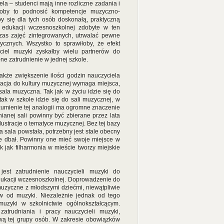
a – studenci mają inne rozliczne zadania i
łoby to podnosić kompetencje muzyczno-
by się dla tych osób doskonałą, praktyczną
 edukacji wczesnoszkolnej zdobyte w ten
as zajęć zintegrowanych, utrwalać pewne
ycznych. Wszystko to sprawiłoby, że efekt
yciel muzyki zyskałby wielu partnerów do
łne zatrudnienie w jednej szkole.
że zwiększenie ilości godzin nauczyciela
kacja do kultury muzycznej wymaga miejsca,
sala muzyczna. Tak jak w życiu idzie się do
tak w szkole idzie się do sali muzycznej, w
zumienie tej analogii ma ogromne znaczenie
anej sali powinny być zbierane przez lata
i ilustracje o tematyce muzycznej. Bez tej bazy
 sala powstała, potrzebny jest stale obecny
nie dbał. Powinny one mieć swoje miejsce w
ak jak filharmonia w mieście tworzy miejskie
est zatrudnienie nauczycieli muzyki do
edukacji wczesnoszkolnej. Doprowadzenie do
 muzyczne z młodszymi dziećmi, niewątpliwie
ów od muzyki. Niezależnie jednak od tego
muzyki w szkolnictwie ogólnokształcącym.
trudniania i pracy nauczycieli muzyki,
ową tej grupy osób. W zakresie obowiązków