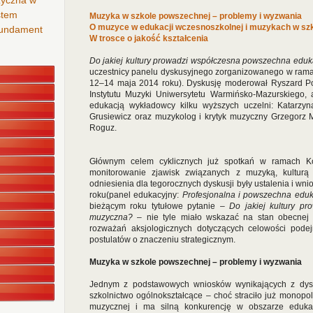
zyczna w
stem
Muzyka w szkole powszechnej – problemy i wyzwania
O muzyce w edukacji wczesnoszkolnej i muzykach w sz
 fundament
W trosce o jakość kształcenia
Do jakiej kultury prowadzi współczesna powszechna edu
uczestnicy panelu dyskusyjnego zorganizowanego w ramac
12–14 maja 2014 roku). Dyskusję moderował Ryszard P
Instytutu Muzyki Uniwersytetu Warmińsko-Mazurskiego, 
edukacją wykładowcy kilku wyższych uczelni: Katarzy
Grusiewicz oraz muzykolog i krytyk muzyczny Grzegorz M
Roguz.
Głównym celem cyklicznych już spotkań w ramach Kon
monitorowanie zjawisk związanych z muzyką, kulturą
odniesienia dla tegorocznych dyskusji były ustalenia i wn
roku(panel edukacyjny:
Profesjonalna i powszechna ed
bieżącym roku tytułowe pytanie –
Do jakiej kultury p
muzyczna?
– nie tyle miało wskazać na stan obecnej 
rozważań aksjologicznych dotyczących celowości pode
postulatów o znaczeniu strategicznym.
Muzyka w szkole powszechnej – problemy i wyzwania
Jednym z podstawowych wniosków wynikających z dyskus
szkolnictwo ogólnokształcące – choć straciło już monopo
muzycznej i ma silną konkurencję w obszarze eduka