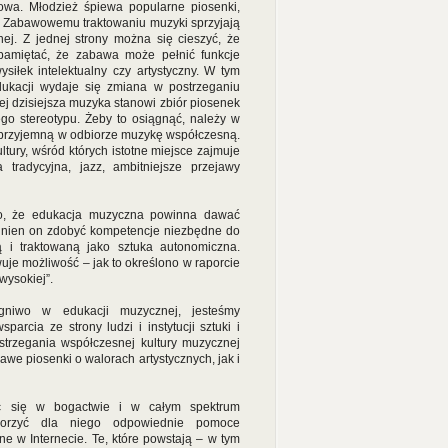
owa. Młodzież śpiewa popularne piosenki,
i. Zabawowemu traktowaniu muzyki sprzyjają
ej. Z jednej strony można się cieszyć, że
pamiętać, że zabawa może pełnić funkcje
iłek intelektualny czy artystyczny. W tym
ukacji wydaje się zmiana w postrzeganiu
j dzisiejsza muzyka stanowi zbiór piosenek
ego stereotypu. Żeby to osiągnąć, należy w
i przyjemną w odbiorze muzykę współczesną.
ury, wśród których istotne miejsce zajmuje
tradycyjna, jazz, ambitniejsze przejawy
go, że edukacja muzyczna powinna dawać
winien on zdobyć kompetencje niezbędne do
 i traktowaną jako sztuka autonomiczna.
wuje możliwość – jak to określono w raporcie
wysokiej”.
gniwo w edukacji muzycznej, jesteśmy
parcia ze strony ludzi i instytucji sztuki i
strzegania współczesnej kultury muzycznej
awe piosenki o walorach artystycznych, jak i
ć się w bogactwie i w całym spektrum
tworzyć dla niego odpowiednie pomoce
e w Internecie. Te, które powstają – w tym