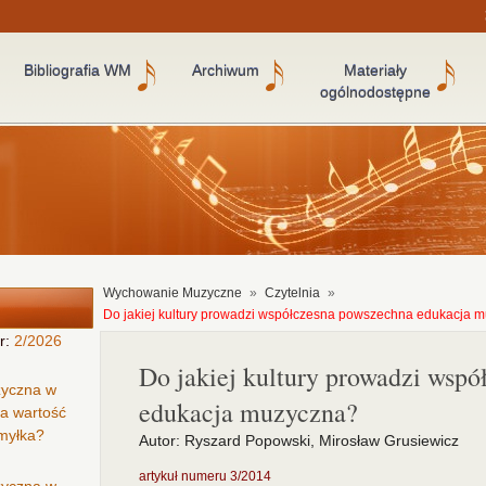
Bibliografia WM
Archiwum
Materiały
ogólnodostępne
Wychowanie Muzyczne
»
Czytelnia
»
Do jakiej kultury prowadzi współczesna powszechna edukacja 
r:
2/2026
Do jakiej kultury prowadzi wsp
zyczna w
edukacja muzyczna?
ła wartość
omyłka?
Autor: Ryszard Popowski, Mirosław Grusiewicz
artykuł numeru 3/2014