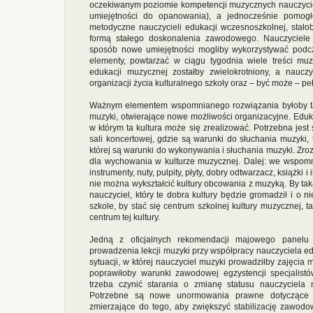
oczekiwanym poziomie kompetencji muzycznych nauczyciel
umiejętności do opanowania), a jednocześnie pomog
metodyczne nauczycieli edukacji wczesnoszkolnej, stało
formą stałego doskonalenia zawodowego. Nauczyciele
sposób nowe umiejętności mogliby wykorzystywać podcz
elementy, powtarzać w ciągu tygodnia wiele treści muz
edukacji muzycznej zostałby zwielokrotniony, a naucz
organizacji życia kulturalnego szkoły oraz – być może – pe
Ważnym elementem wspomnianego rozwiązania byłoby tak
muzyki, otwierające nowe możliwości organizacyjne. Edu
w którym ta kultura może się zrealizować. Potrzebna jest 
sali koncertowej, gdzie są warunki do słuchania muzyki, 
której są warunki do wykonywania i słuchania muzyki. Zro
dla wychowania w kulturze muzycznej. Dalej: we wspomni
instrumenty, nuty, pulpity, płyty, dobry odtwarzacz, książki 
nie można wykształcić kultury obcowania z muzyką. By taka
nauczyciel, który te dobra kultury będzie gromadził i o 
szkole, by stać się centrum szkolnej kultury muzycznej, t
centrum tej kultury.
Jedną z oficjalnych rekomendacji majowego panelu j
prowadzenia lekcji muzyki przy współpracy nauczyciela 
sytuacji, w której nauczyciel muzyki prowadziłby zajęcia
poprawiłoby warunki zawodowej egzystencji specjalist
trzeba czynić starania o zmianę statusu nauczyciela 
Potrzebne są nowe unormowania prawne dotyczące za
zmierzające do tego, aby zwiększyć stabilizację zawod