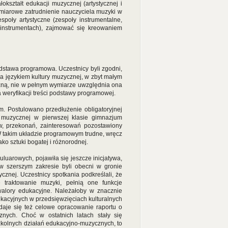
kształt edukacji muzycznej (artystycznej i
ymiarowe zatrudnienie nauczyciela muzyki w
poły artystyczne (zespoły instrumentalne,
 instrumentach), zajmować się kreowaniem
dstawa programowa. Uczestnicy byli zgodni,
a językiem kultury muzycznej, w zbyt małym
czną, nie w pełnym wymiarze uwzględnia ona
 weryfikacji treści podstawy programowej.
. Postulowano przedłużenie obligatoryjnej
 muzycznej w pierwszej klasie gimnazjum
w, przekonań, zainteresowań pozostawiony
W takim układzie programowym trudne, wręcz
ko sztuki bogatej i różnorodnej.
uarowych, pojawiła się jeszcze inicjatywa,
 w szerszym zakresie byli obecni w gronie
cznej. Uczestnicy spotkania podkreślali, że
 traktowanie muzyki, pełnią one funkcje
alory edukacyjne. Należałoby w znacznie
kacyjnych w przedsięwzięciach kulturalnych
aje się też celowe opracowanie raportu o
nych. Choć w ostatnich latach stały się
zkolnych działań edukacyjno-muzycznych, to