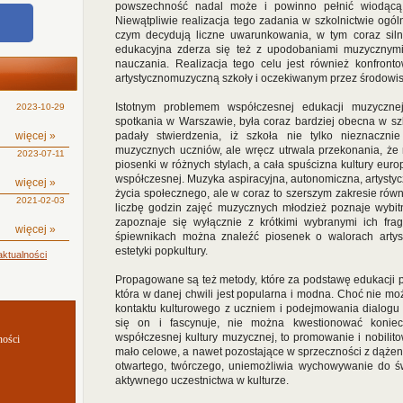
powszechność nadal może i powinno pełnić wiodącą r
Niewątpliwie realizacja tego zadania w szkolnictwie ogóln
czym decydują liczne uwarunkowania, w tym coraz silnie
edukacyjna zderza się też z upodobaniami muzycznymi u
nauczania. Realizacja tego celu jest również konfron
artystycznomuzyczną szkoły i oczekiwanym przez środowisk
Istotnym problemem współczesnej edukacji muzyczn
2023-10-29
spotkania w Warszawie, była coraz bardziej obecna w s
więcej »
padały stwierdzenia, iż szkoła nie tylko nieznaczn
muzycznych uczniów, ale wręcz utrwala przekonania, że 
2023-07-11
piosenki w różnych stylach, a cała spuścizna kultury europe
współczesnej. Muzyka aspiracyjna, autonomiczna, artystycz
więcej »
życia społecznego, ale w coraz to szerszym zakresie równ
2021-02-03
liczbę godzin zajęć muzycznych młodzież poznaje wybitn
zapoznaje się wyłącznie z krótkimi wybranymi ich fra
więcej »
śpiewnikach można znaleźć piosenek o walorach arty
estetyki popkultury.
ktualności
Propagowane są też metody, które za podstawę edukacji pr
która w danej chwili jest popularna i modna. Choć nie 
kontaktu kulturowego z uczniem i podejmowania dialogu i 
się on i fascynuje, nie można kwestionować koniec
współczesnej kultury muzycznej, to promowanie i nobilit
ności
mało celowe, a nawet pozostające w sprzeczności z dąże
otwartego, twórczego, uniemożliwia wychowywanie do św
aktywnego uczestnictwa w kulturze.