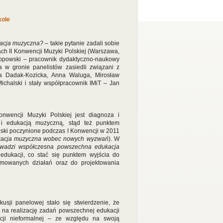
kole
kacja muzyczna?
– takie pytanie zadali sobie
h II Konwencji Muzyki Polskiej (Warszawa,
opowski – pracownik dydaktyczno-naukowy
a w gronie panelistów zasiedli związani z
na Dadak-Kozicka, Anna Waluga, Mirosław
ichalski i stały współpracownik IMiT – Jan
wencji Muzyki Polskiej jest diagnoza i
 i edukacją muzyczną, stąd też punktem
ioski poczynione podczas I Konwencji w 2011
ukacja muzyczna wobec nowych wyzwań
). W
rowadzi współczesna powszechna edukacja
edukacji, co stać się punktem wyjścia do
jmowanych działań oraz do projektowania
ji panelowej stało się stwierdzenie, że
l na realizację zadań powszechnej edukacji
cji nieformalnej – ze względu na swoją