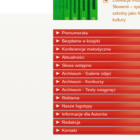
Edukacja mu
Słowenii – sy
szkolny jako
kultury
Prenumerata
Bezpłatne e-książki
Konferencje metodyczne
Aktualności
Słowa wstępne
Archiwum - Galerie zdjęć
Archiwum - Konkursy
Archiwum - Testy osiągnięć
Reklama
Nasze logotypy
Informacje dla Autorów
Redakcja
Kontakt