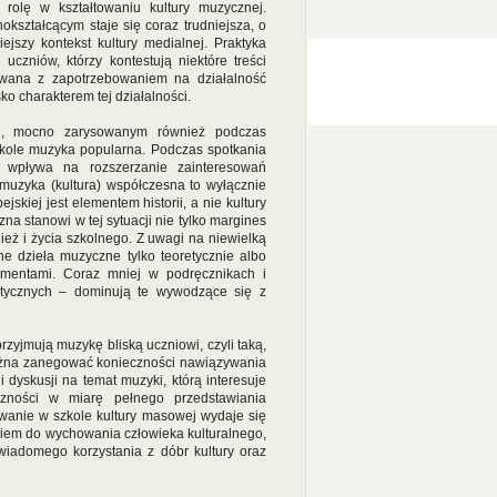
olę w kształtowaniu kultury muzycznej.
okształcącym staje się coraz trudniejsza, o
jszy kontekst kultury medialnej. Praktyka
czniów, którzy kontestują niektóre treści
towana z zapotrzebowaniem na działalność
o charakterem tej działalności.
ej, mocno zarysowanym również podczas
zkole muzyka popularna. Podczas spotkania
ie wpływa na rozszerzanie zainteresowań
muzyka (kultura) współczesna to wyłącznie
jskiej jest elementem historii, a nie kultury
na stanowi w tej sytuacji nie tylko margines
ież i życia szkolnego. Z uwagi na niewielką
e dzieła muzyczne tylko teoretycznie albo
gmentami. Coraz mniej w podręcznikach i
stycznych – dominują te wywodzące się z
zyjmują muzykę bliską uczniowi, czyli taką,
można zanegować konieczności nawiązywania
dyskusji na temat muzyki, którą interesuje
zności w miarę pełnego przedstawiania
owanie w szkole kultury masowej wydaje się
niem do wychowania człowieka kulturalnego,
iadomego korzystania z dóbr kultury oraz