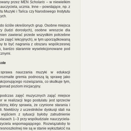
rowany przez MEN
Scholaris
– w niewielkim
nauczyciela, ucznia. Inne – powstające, np. z
utu Muzyki i Tańca czy Narodowego Instytutu
nych.
do ściśle określonych grup. Osobne miejsca
y (ludzi dorosłych), osobne wreszcie dla
winien zawierać przede wszystkim potrzebne
sze zajęć lekcyjnych), w tym uporządkowaną
ny to być nagrania z obszaru współczesnej
sk, bardzo starannie wyselekcjonowane pod
cznymi.
kole
sprawa nauczania muzyki w edukacji
 rozmaite gremia podnoszą tą sprawę jako
akcjonującego rozwiązania, co skutkuje tym,
ponad poziom inicjacyjny.
y podczas zajęć muzycznych zająć miejsce
 w realizacji tego postulatu jest sprzeciw
ny, który sprawia, że czynione starania i
 Niektórzy z uczestników dyskusji stali na
wyjściem z sytuacji byłoby zatrudnienie
lasach 1–3 przy współudziale nauczyciela-
zyciela wspomagającego. Rozwiązałoby to
zesnoszkolnej nie są w stanie wykształcić na