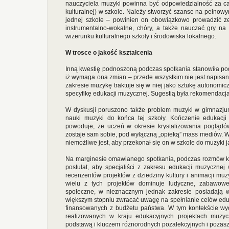
nauczyciela muzyki powinna być odpowiedzialność za cało
kulturalnej) w szkole. Należy stworzyć szanse na pełnow
jednej szkole – powinien on obowiązkowo prowadzić zes
instrumentalno-wokalne, chóry, a także nauczać gry na
wizerunku kulturalnego szkoły i środowiska lokalnego.
W trosce o jakość kształcenia
Inną kwestię podnoszoną podczas spotkania stanowiła po
iż wymaga ona zmian – przede wszystkim nie jest napisan
zakresie muzykę traktuje się w niej jako sztukę autonomi
specyfikę edukacji muzycznej. Sugestią była rekomendacja
W dyskusji poruszono także problem muzyki w gimnazjum
nauki muzyki do końca tej szkoły. Kończenie edukacji
powoduje, że uczeń w okresie krystalizowania poglądó
zostaje sam sobie, pod wyłączną „opieką” mass mediów. 
niemożliwe jest, aby przekonał się on w szkole do muzyki ja
Na marginesie omawianego spotkania, podczas rozmów kul
postulat, aby specjaliści z zakresu edukacji muzycznej
recenzentów projektów z dziedziny kultury i animacji muzy
wielu z tych projektów dominuje ludyczne, zabawowe
społeczne, w nieznacznym jednak zakresie posiadają w
większym stopniu zwracać uwagę na spełnianie celów edu
finansowanych z budżetu państwa. W tym kontekście wyd
realizowanych w kraju edukacyjnych projektach muzycz
podstawą i kluczem różnorodnych pozalekcyjnych i pozas