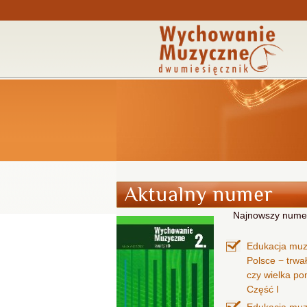
Najnowszy nume
Edukacja mu
Polsce − trwa
czy wielka p
Część I