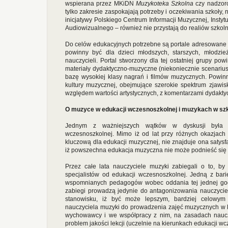
wspierana przez MKiDN
Muzykoteka Szkolna
czy nadzo
tylko zakresie zaspokajają potrzeby i oczekiwania szkoły, 
inicjatywy Polskiego Centrum Informacji Muzycznej, Instyt
Audiowizualnego – również nie przystają do realiów szkol
Do celów edukacyjnych potrzebne są portale adresowane 
powinny być dla dzieci młodszych, starszych, młodzież
nauczycieli. Portal stworzony dla tej ostatniej grupy po
materiały dydaktyczno-muzyczne (niekoniecznie scenariu
bazę wysokiej klasy nagrań i filmów muzycznych. Powin
kultury muzycznej, obejmujące szerokie spektrum zjawi
względem wartości artystycznych, z komentarzami dydakty
O muzyce w edukacji wczesnoszkolnej i muzykach w sz
Jednym z ważniejszych wątków w dyskusji była 
wczesnoszkolnej. Mimo iż od lat przy różnych okazjach
kluczową dla edukacji muzycznej, nie znajduje ona satysf
iż powszechna edukacja muzyczna nie może podnieść się 
Przez całe lata nauczyciele muzyki zabiegali o to, b
specjalistów od edukacji wczesnoszkolnej. Jedną z barier
wspomnianych pedagogów wobec oddania tej jednej godzi
zabiegi prowadzą jedynie do antagonizowania nauczycieli.
stanowisku, iż być może lepszym, bardziej celowym 
nauczyciela muzyki do prowadzenia zajęć muzycznych w k
wychowawcy i we współpracy z nim, na zasadach nauc
problem jakości lekcji (uczelnie na kierunkach edukacji wc