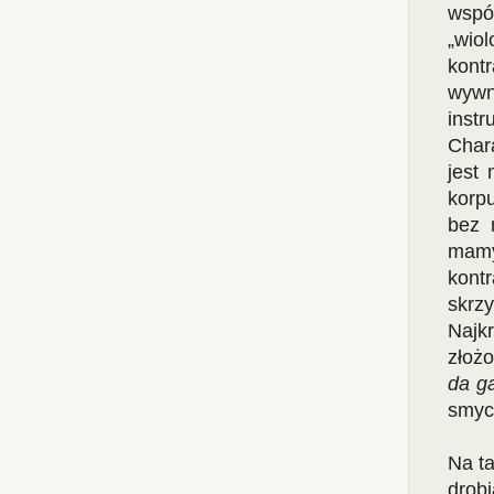
wspó
„wio
kont
wywn
ins
Char
jest 
korp
bez 
mamy
kontr
skrz
Najkr
złożo
da g
smyc
Na ta
drob