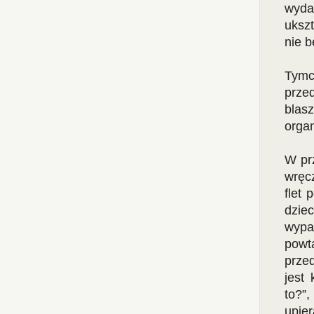
wyda
ukszt
nie 
Tymc
prze
blas
orga
W prz
wręc
flet 
dziec
wypa
powt
prze
jest 
to?”
upier