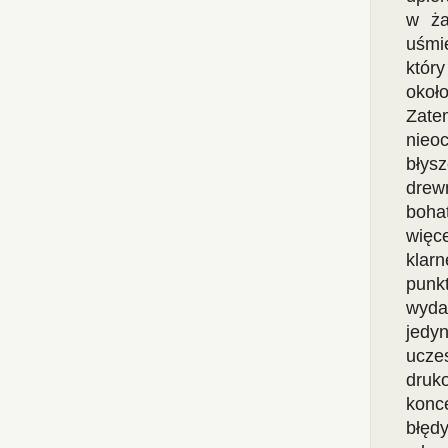
w ża
uśmi
któr
okoł
Zatem
nieo
błys
drew
bohat
więc
klar
punk
wyda
jedy
ucze
druk
konce
błęd