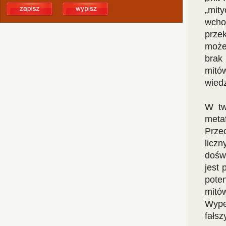
„mit
wcho
prze
może
brak
mitów
wiedz
W tw
meta
Przec
licz
doświ
jest
pote
mitó
Wype
fałsz