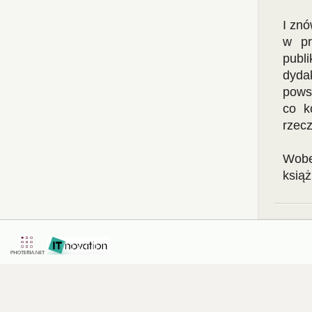
I znó
w pr
publ
dyda
pows
co k
rzecz
Wobe
książ