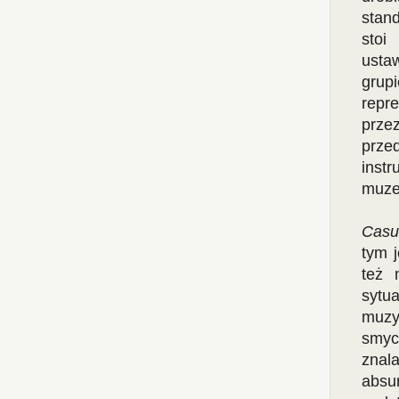
stand
stoi
usta
grup
repre
prze
prze
inst
muzea
Casu
tym 
też 
sytu
muzyk
smyc
znal
absu