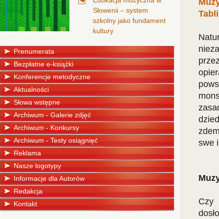
Edukacja muzyczna w
Muzy
Słowenii – system
Tabl
szkolny jako fundament
kultury
Natu
niez
Prenumerata
prze
Bezpłatne e-książki
opie
Konferencje metodyczne
pows
Aktualności
mons
Słowa wstępne
zasa
Archiwum - Galerie zdjęć
dzied
Archiwum - Konkursy
zdem
Archiwum - Testy osiągnięć
swe i
Reklama
Nasze logotypy
Muzy
Informacje dla Autorów
Redakcja
Czy 
Kontakt
dosł