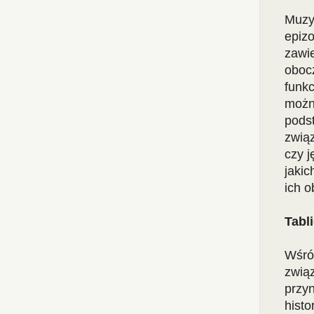
Muzy
epiz
zawi
oboc
funk
możn
pods
zwią
czy j
jakic
ich 
Tabl
Wśró
zwią
przy
histo