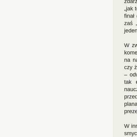
zdarz
„jak 
finał
zaś 
jeden
W zw
komen
na n
czy 
– od
tak 
naucz
prze
plan
prez
W inn
smy