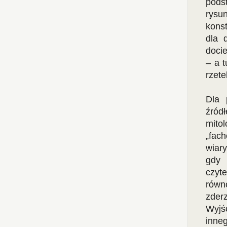
pods
rysu
konst
dla 
doci
– a 
rzete
Dla 
źród
mito
„fach
wiary
gdy 
czy
równ
zder
Wyjś
inneg