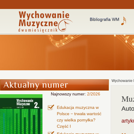
Bibliografia WM
Wychowanie 
Najnowszy numer:
2/2026
Muz
Edukacja muzyczna w
Auto
Polsce − trwała wartość
czy wielka pomyłka?
artyk
Część I