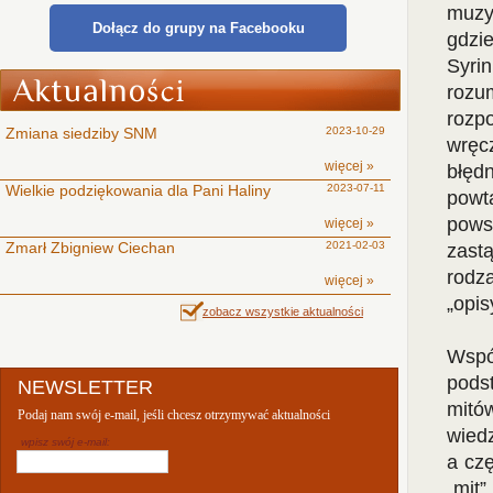
muzy
Dołącz do grupy na Facebooku
gdzi
Syri
rozu
rozpo
Zmiana siedziby SNM
2023-10-29
wręc
więcej »
błęd
Wielkie podziękowania dla Pani Haliny
2023-07-11
powt
pows
więcej »
Zmarł Zbigniew Ciechan
2021-02-03
zast
rodza
więcej »
„opis
zobacz wszystkie aktualności
Wspó
pods
NEWSLETTER
mitó
Podaj nam swój e-mail, jeśli chcesz otrzymywać aktualności
wiedz
wpisz swój e-mail:
a czę
„mit