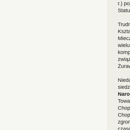
r.) p
Statu
Trudn
Kszta
Miecz
wiel
kompo
związ
Żura
Nied
siedz
Naro
Towa
Chop
Chop
zgro
czaso