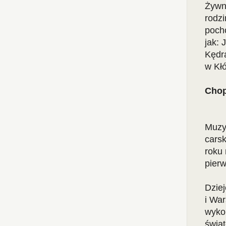
Żywny
rodz
poch
jak:
Kędr
w Kł
Chop
Już 
Muzy
carsk
roku 
pier
Dzie
i Wa
wyko
świat