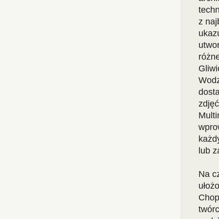
tech
z na
ukazu
utwor
różne
Gliwi
Wodz
dosta
zdjęć
Multi
wpro
każdy
lub z
Na c
ułożo
Chop
twór