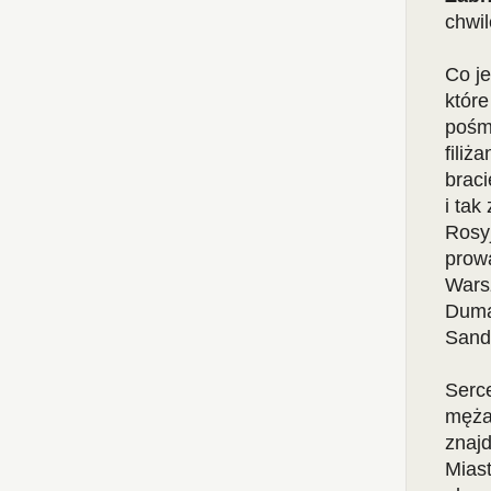
chwi
Co je
które
pośmi
filiż
braci
i tak
Rosyj
prowa
Warsz
Dumas
Sand,
Serce
męża
znajd
Miast