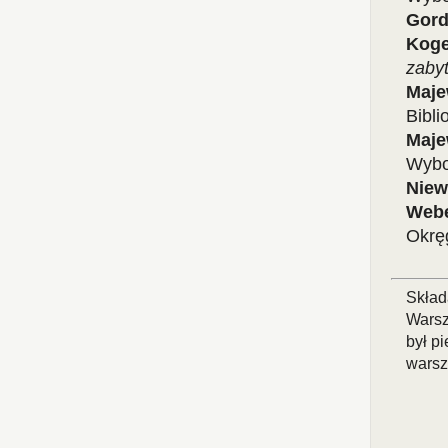
Gord
Kog
zaby
Maje
Bibl
Maje
Wybo
Niew
Web
Okrę
Skład
Warsza
był p
warsz