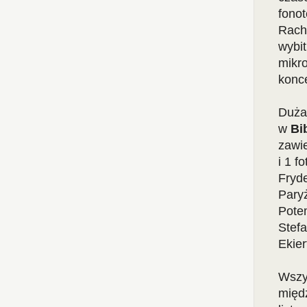
fono
Rach
wybi
mikro
konce
Duża 
w
Bi
zawie
i 1 f
Fryd
Paryż
Pote
Stef
Ekier
Wszys
międ