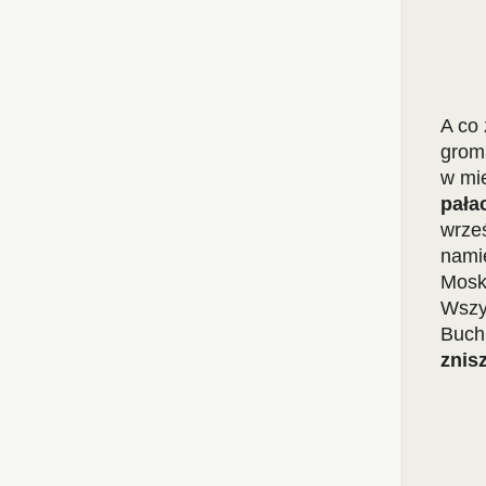
A co 
groma
w mie
pała
wrześ
namie
Moska
Wszys
Buch
znis