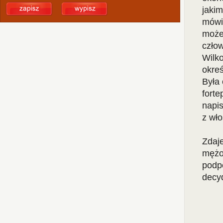
jakim
mówią
może 
człow
Wilk
okreś
Była
forte
napis
z wło
Zdaje
mężo
podp
decy