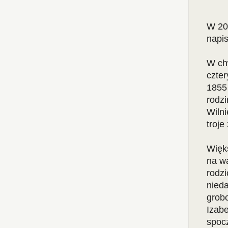
W 20
napis
W chw
czter
1855 
rodzi
Wilni
troje
Więk
na w
rodz
nied
grobo
Izab
spocz