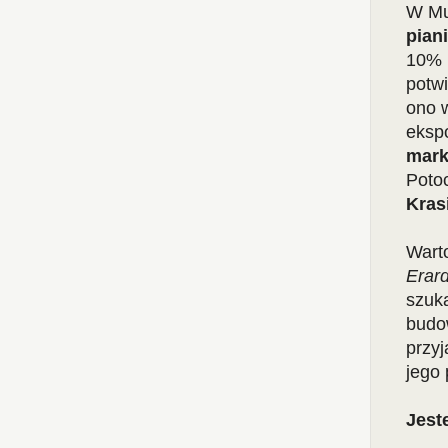
W Mu
pian
10% 
potw
ono 
eksp
mar
Poto
Kras
Wart
Erar
szuka
budow
przyj
jego
Jest