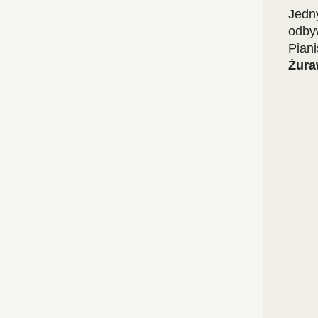
Jedn
odby
Piani
Żura