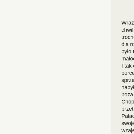
Wraz 
chwil
troch
dla r
było 
małod
I tak
porce
sprze
nabył
poza 
Chop
przet
Pałac
swoje
wzaje