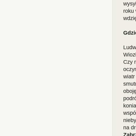
wysy
roku
wdzi
Gdzi
Ludwi
Wiozł
Czy m
oczym
wiatr
smut
oboję
podr
konia
wspó
nieby
na d
Zabr