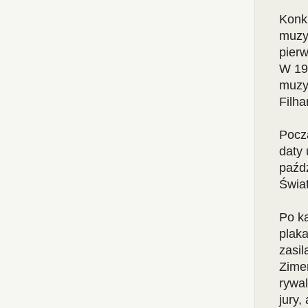
Konk
muzyc
pier
W 19
muzy
Filha
Pocz
daty 
paźdz
Świa
Po ka
plaka
zasil
Zimer
rywal
jury,