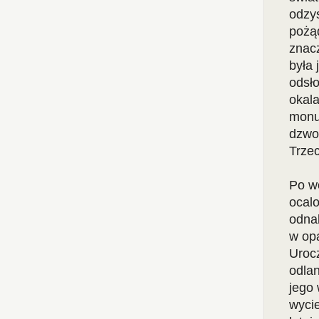
odzys
pożąd
znacz
była 
odsł
okal
monum
dzwon
Trzec
Po w
ocal
odnal
w opa
Urocz
odlan
jego
wycie