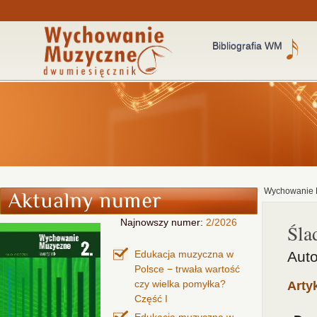
Bibliografia WM
Wychowanie 
Najnowszy numer:
2/2026
Śla
Edukacja muzyczna w
Auto
Polsce − trwała wartość
czy wielka pomyłka?
Arty
Część I