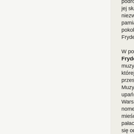
podró
jej s
niezw
pami
poko
Fryd
W po
Fryd
muzy
które
przes
Muzyc
upań
Wars
nome
mieśc
pała
się 