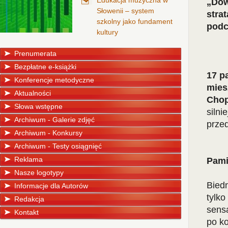
Edukacja muzyczna w
„Dow
Słowenii – system
stra
szkolny jako fundament
podc
kultury
Prenumerata
Bezpłatne e-książki
17 p
Konferencje metodyczne
mies
Aktualności
Chop
Słowa wstępne
silni
Archiwum - Galerie zdjęć
przed
Archiwum - Konkursy
Archiwum - Testy osiągnięć
Reklama
Pami
Nasze logotypy
Biedn
Informacje dla Autorów
tylk
Redakcja
sens
Kontakt
po k