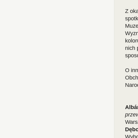
Z ok
spotk
Muze
Wyzn
kolor
nich 
sposó
O in
Obch
Narod
Albá
prze
Wars
Dęb
Wybo