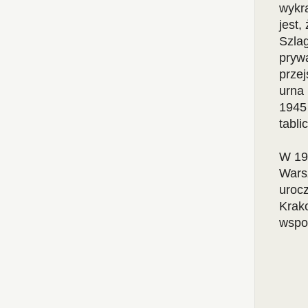
wykra
jest,
Szla
pryw
prze
urna 
1945 
tabli
W 19
Warsz
uroc
Krak
wspo