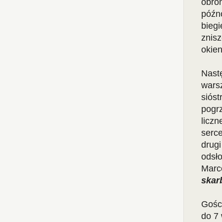
obro
późno
biegi
znis
okie
Nast
warsz
sióst
pogrz
liczn
serc
drugi
odsł
Marc
skar
Gości
do 7 