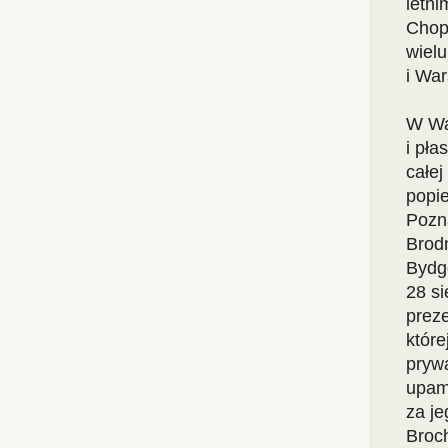
letni
Chopi
wielu
i Wa
W Wa
i pła
całej
popie
Pozna
Brodn
Bydgo
28 si
prez
które
pryw
upami
za je
Broc