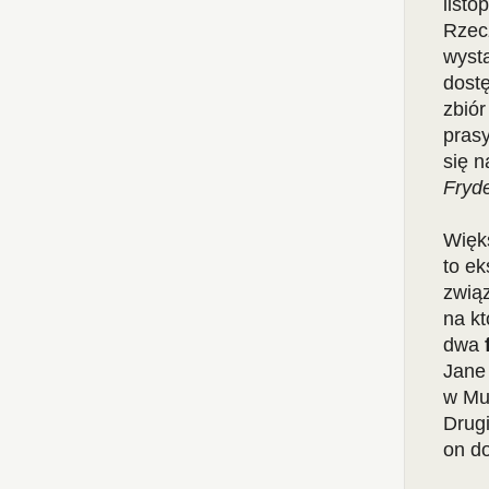
listo
Rzecz
wyst
dost
zbió
prasy
się 
Fryd
Więk
to ek
związ
na kt
dwa
Jane 
w Mu
Drugi
on d