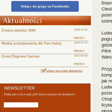
finan
Dołącz do grupy na Facebooku
Cles
pośmi
szere
Zmiana siedziby SNM
2023-10-29
Ludwi
więcej »
pogrz
Wielkie podziękowania dla Pani Haliny
2023-07-11
gdzi
Père 
więcej »
Zmarł Zbigniew Ciechan
2021-02-03
Wars
więcej »
Przyj
zobacz wszystkie aktualności
kompo
jak m
Ludwi
NEWSLETTER
pozw
Podaj nam swój e-mail, jeśli chcesz otrzymywać aktualności
Chop
wpisz swój e-mail:
licyt
ekono