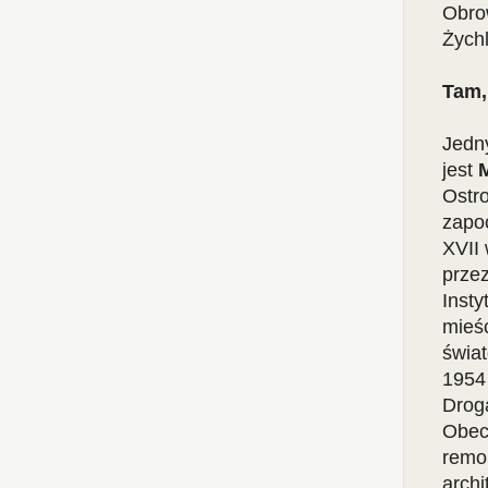
Obrow
Żychl
Tam,
Jedn
jest
Ostr
zapoc
XVII 
przez
Inst
mieśc
świa
1954 
Drog
Obec
remon
arch