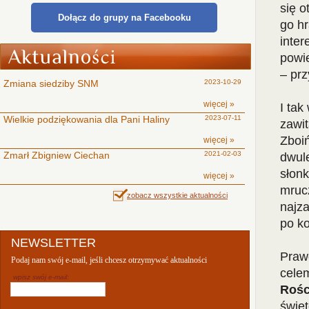
się o
Dołącz do grupy na Facebooku
go hr
inter
powi
– prz
Zmiana siedziby SNM
2023-10-29
więcej »
I tak
Wielkie podziękowania dla Pani Haliny
2023-07-11
zawi
Zboiń
więcej »
Zmarł Zbigniew Ciechan
2021-02-03
dwule
słonk
więcej »
mrucz
zobacz wszystkie aktualności
najz
po k
NEWSLETTER
Praw
Podaj nam swój e-mail, jeśli chcesz otrzymywać aktualności
cele
wpisz swój e-mail:
Rośc
świę