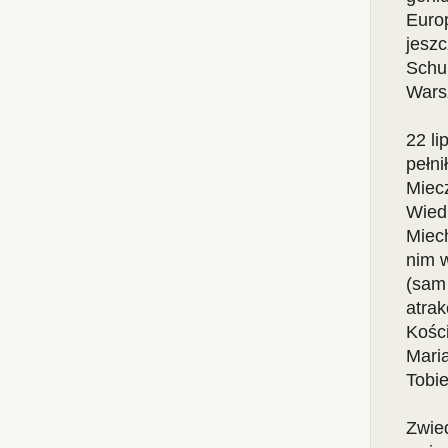
Euro
jeszc
Schub
Wars
22 li
pełni
Miec
Wied
Miec
nim w
(sam 
atrak
Kości
Maria
Tobi
Zwie