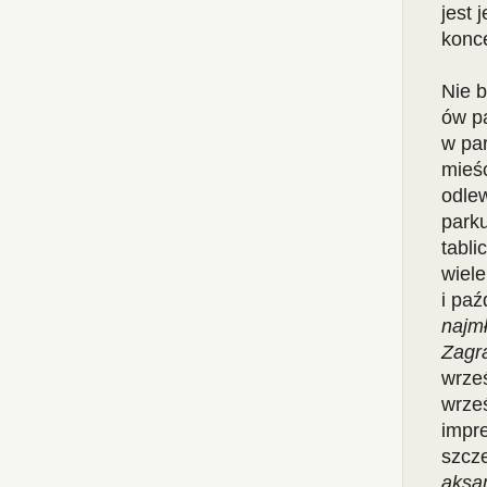
jest 
konc
Nie 
ów p
w pa
mieśc
odlew
parku
tabli
wiel
i paź
najm
Zagr
wrześ
wrze
impre
szcze
aksa