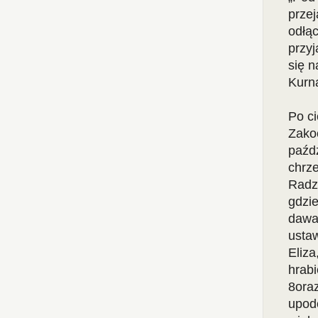
prze
odłąc
przyj
się n
Kurn
Po c
Zakoc
paźdz
chrze
Radz
gdzie
dawał
ustaw
Eliza
hrab
8oraz
upod