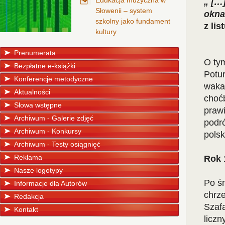
Edukacja muzyczna w
„ […
Słowenii – system
okna
szkolny jako fundament
z li
kultury
Prenumerata
O tym
Bezpłatne e-książki
Potur
Konferencje metodyczne
wakac
Aktualności
choćb
Słowa wstępne
prawi
Archiwum - Galerie zdjęć
podró
Archiwum - Konkursy
polsk
Archiwum - Testy osiągnięć
Reklama
Rok
Nasze logotypy
Po śm
Informacje dla Autorów
chrz
Redakcja
Szafa
Kontakt
licz