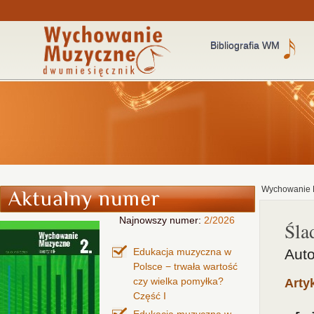
Bibliografia WM
Wychowanie 
Najnowszy numer:
2/2026
Śla
Edukacja muzyczna w
Auto
Polsce − trwała wartość
czy wielka pomyłka?
Arty
Część I