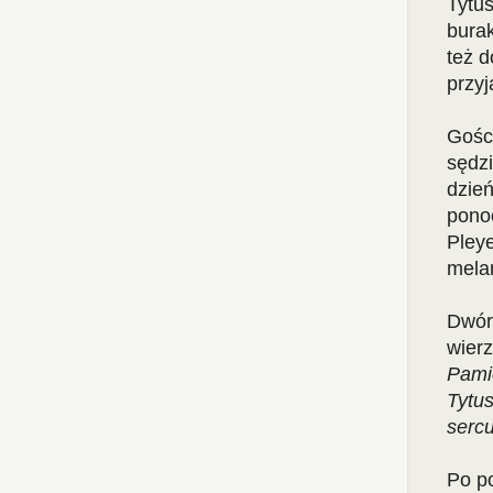
Tytus
bura
też d
przyj
Gośc
sędz
dzie
pono
Pleye
melan
Dwór 
wierz
Pamię
Tytus
serc
Po po