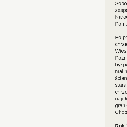
Sopot
zesp
Naro
Pomo
Po p
chrz
Wies
Pozn
był 
malin
ścia
stara
chrze
najdł
grani
Chopi
Rok 