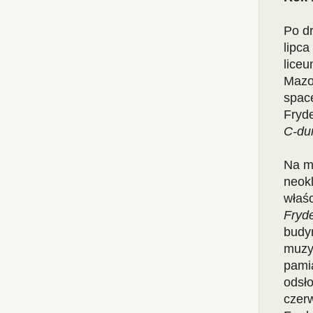
Po d
lipc
lice
Mazo
space
Fryd
C-du
Na m
neok
właśc
Fryde
budy
muzy
pamią
odsło
czer