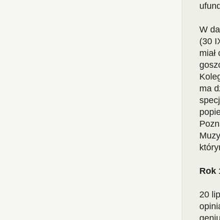
ufund
W dal
(30 
miał 
goszc
Koleg
ma dz
specj
popie
Pozn
Muzyc
który
Rok 
20 l
opini
geni