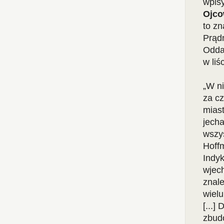
wpisy
Ojc
to z
Prądn
Odda
w liś
„W ni
za cz
mias
jecha
wszys
Hoffm
Indy
wjech
znale
wielu
[...]
zbudo