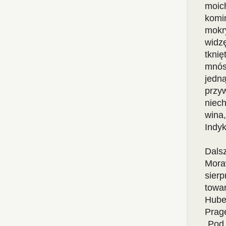
moich
komin
mokry
widzę
tknię
mnós
jedną
przy
niech
wina
Indyk
Dals
Moraw
sierp
towar
Hubeg
Prag
„Pod 