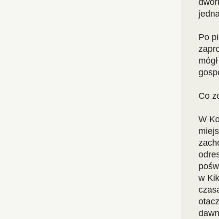
dwor
jedn
Po p
zapr
mógł 
gosp
Co zo
W Ko
miejs
zach
odres
poświ
w Ki
czas
otac
dawn