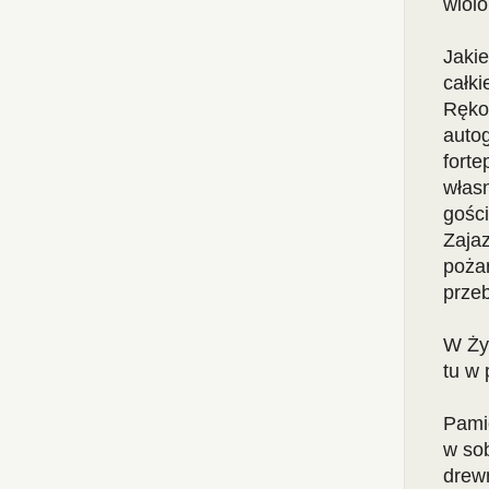
wiolo
Jakie
całki
Ręko
autog
forte
własn
gośc
Zajaz
poża
przeb
W Życ
tu w
Pamię
w sob
drewn