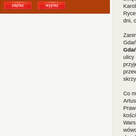
Karo
Ryce
dni, 
Zanim
Gdań
Gda
ulicy
przyj
przew
skrz
Co m
Artus
Praw
kośc
Warsz
wówc