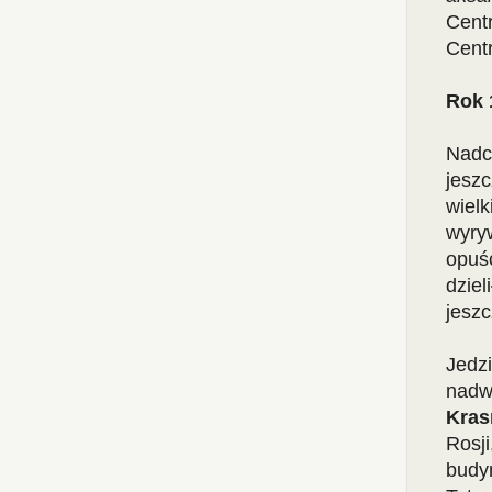
Cent
Centr
Rok 
Nadch
jeszc
wielk
wyryw
opuśc
dziel
jesz
Jedz
nadwi
Kras
Rosji
budyn