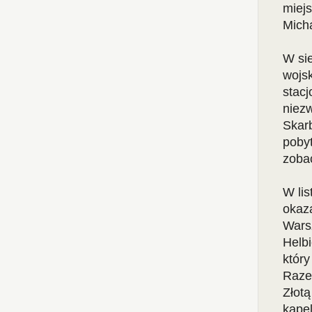
miejs
Micha
W sie
wojs
stacj
niez
Skarb
poby
zoba
W lis
okaz
Wars
Helb
który
Raze
Złotą
kapel