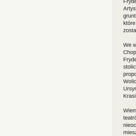
Fryd
Artys
grun
które
zost
We wr
Chopi
Fryd
stoli
propo
Woli
Ursy
Krasi
Wiemy
teatr
nieo
mies