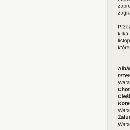
zapro
zagr
Przez
kilka
listo
któr
Albá
prze
Wars
Chot
Cieśl
Kore
Wars
Załus
Wars