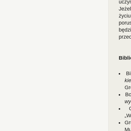
uczy
Jeże
życiu
porus
będz
przec
Bibli
B
ki
Gr
Bo
wy
„W
Gr
Mu