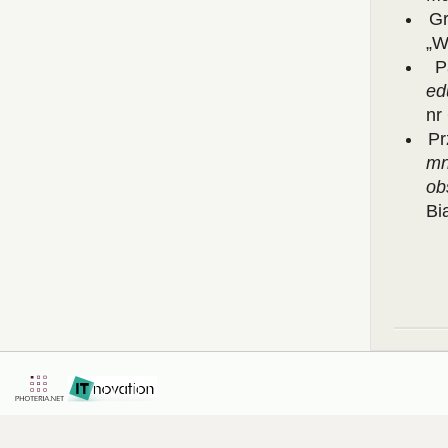
Gr
„W
P
ed
nr
Pr
mn
ob
Bi