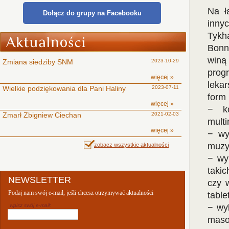
Na ł
Dołącz do grupy na Facebooku
inny
Tykh
Bonn
winą
Zmiana siedziby SNM
2023-10-29
prog
więcej »
leka
Wielkie podziękowania dla Pani Haliny
2023-07-11
form 
więcej »
− ko
Zmarł Zbigniew Ciechan
2021-02-03
mult
więcej »
− wy
muzyk
zobacz wszystkie aktualności
− wy
takic
NEWSLETTER
czy w
Podaj nam swój e-mail, jeśli chcesz otrzymywać aktualności
table
wpisz swój e-mail:
− wy
maso