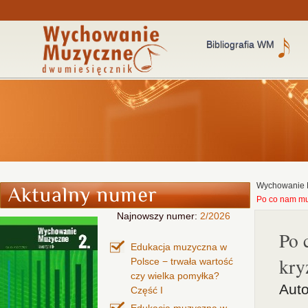
Bibliografia WM
Wychowanie 
Po co nam mu
Najnowszy numer:
2/2026
Po 
Edukacja muzyczna w
kry
Polsce − trwała wartość
czy wielka pomyłka?
Auto
Część I