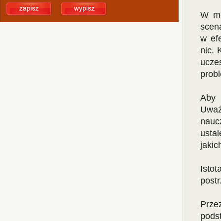
W mo
scena
w ef
nic.
ucze
probl
Aby 
Uważ
naucz
usta
jakic
Isto
post
Prze
pods