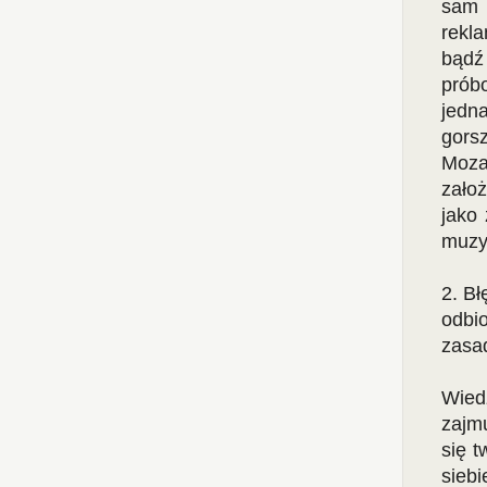
sam 
rekla
bądź
prób
jedn
gors
Moza
zało
jako 
muzy
2. Bł
odbi
zasa
Wied
zajm
się t
siebi