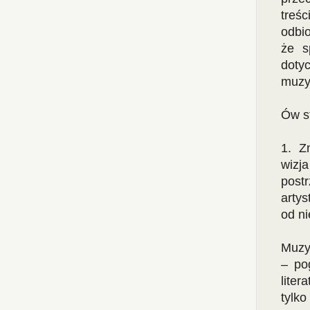
treś
odbi
że s
doty
muzyk
Ów s
1. Z
wizja
post
artys
od ni
Muzy
– po
lite
tylko