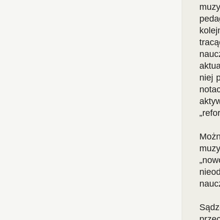
muzy
peda
kole
trac
nauc
aktu
niej 
nota
akty
„refo
Możn
muzy
„now
nieo
nauc
Sądz
prze