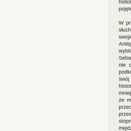
histo
pojęt
W prz
słuc
swoj
Anti
wybi
Seba
nie 
podkr
swój
histo
mniej
że m
prze
prze
stop
międz