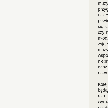
muz
przy
ucze
powin
się 
czy 
młodz
żyją
muzy
wspo
niep
nasz
nowo
Kole
będą
rola
wyma
poję