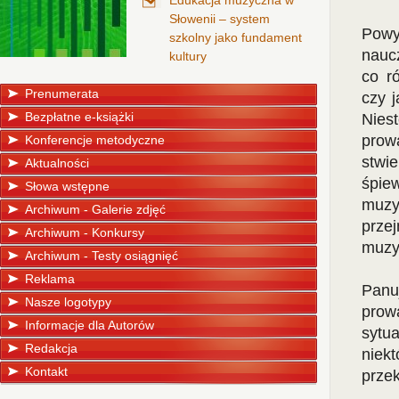
Edukacja muzyczna w
Słowenii – system
Pow
szkolny jako fundament
naucz
kultury
co r
Prenumerata
czy 
Bezpłatne e-książki
Nies
prow
Konferencje metodyczne
stwie
Aktualności
śpie
Słowa wstępne
muzy
Archiwum - Galerie zdjęć
prze
Archiwum - Konkursy
muzy
Archiwum - Testy osiągnięć
Reklama
Panu
Nasze logotypy
prowa
Informacje dla Autorów
sytu
Redakcja
niek
Kontakt
prze