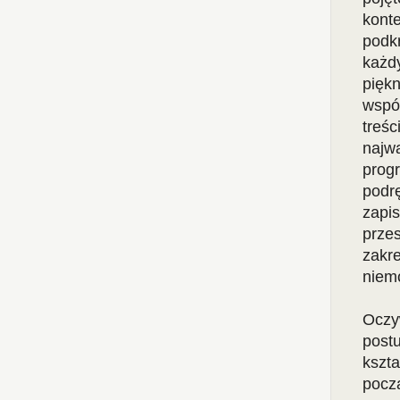
kont
podk
każd
pięk
wspó
treś
naj
prog
podr
zapi
prze
zakr
niem
Oczy
post
kszt
pocz