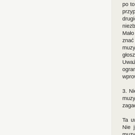
po to
przy
drug
niezb
Mało 
znać
muzy
głosz
Uwa
ogr
wpro
3. Ni
muzy
zaga
Ta u
Nie 
muzyc