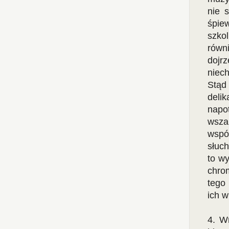
nie 
śpie
szko
równi
dojr
niec
Stąd
deli
napo
wsza
wspó
słuch
to wy
chro
tego 
ich 
4. W