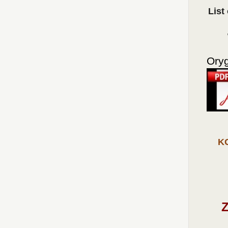
L
ist
Oryg
K
Z