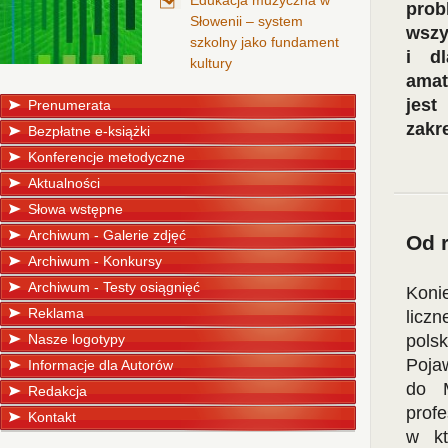
Edukacja muzyczna w
prob
Słowenii – system
wszy
szkolny jako fundament
i d
kultury
amat
jest
Prenumerata
zakr
Bezpłatne e-książki
Konferencje metodyczne
Aktualności
Słowa wstępne
Archiwum - Galerie zdjęć
Od 
Archiwum - Konkursy
Archiwum - Testy osiągnięć
Koni
Reklama
licz
Nasze logotypy
pols
Pojaw
Informacje dla Autorów
do M
Redakcja
profe
Kontakt
w kt