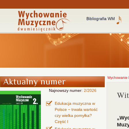
Bibliografia WM
Wychowanie 
Najnowszy numer:
2/2026
Wit
Edukacja muzyczna w
Polsce − trwała wartość
czy wielka pomyłka?
„Wyc
Część I
Muz