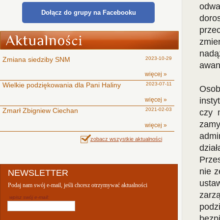
odwa
Dołącz do grupy na Facebooku
doro
przec
zmie
nadą
Zmiana siedziby SNM
2023-10-29
awang
więcej »
Wielkie podziękowania dla Pani Haliny
2023-07-11
Osob
insty
więcej »
Zmarł Zbigniew Ciechan
2021-02-03
czy 
zamy
więcej »
admi
zobacz wszystkie aktualności
dzia
Prze
nie 
NEWSLETTER
ust
Podaj nam swój e-mail, jeśli chcesz otrzymywać aktualności
zarz
wpisz swój e-mail:
podz
bezp