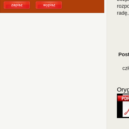
rozp
radę,
Post
cz
Oryg